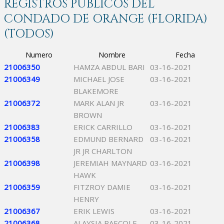
REGISTROS PÚBLICOS DEL
CONDADO DE ORANGE (FLORIDA)
(TODOS)
Numero
Nombre
Fecha
21006350
HAMZA ABDUL BARI
03-16-2021
21006349
MICHAEL JOSE
03-16-2021
BLAKEMORE
21006372
MARK ALAN JR
03-16-2021
BROWN
21006383
ERICK CARRILLO
03-16-2021
21006358
EDMUND BERNARD
03-16-2021
JR JR CHARLTON
21006398
JEREMIAH MAYNARD
03-16-2021
HAWK
21006359
FITZROY DAMIE
03-16-2021
HENRY
21006367
ERIK LEWIS
03-16-2021
21006368
ALAYSIA RAECOLE
03-16-2021