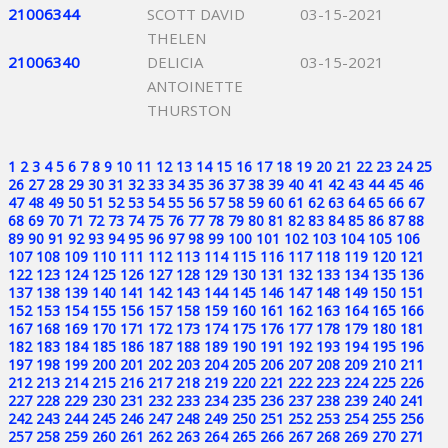
21006344
SCOTT DAVID
03-15-2021
THELEN
21006340
DELICIA
03-15-2021
ANTOINETTE
THURSTON
1
2
3
4
5
6
7
8
9
10
11
12
13
14
15
16
17
18
19
20
21
22
23
24
25
26
27
28
29
30
31
32
33
34
35
36
37
38
39
40
41
42
43
44
45
46
47
48
49
50
51
52
53
54
55
56
57
58
59
60
61
62
63
64
65
66
67
68
69
70
71
72
73
74
75
76
77
78
79
80
81
82
83
84
85
86
87
88
89
90
91
92
93
94
95
96
97
98
99
100
101
102
103
104
105
106
107
108
109
110
111
112
113
114
115
116
117
118
119
120
121
122
123
124
125
126
127
128
129
130
131
132
133
134
135
136
137
138
139
140
141
142
143
144
145
146
147
148
149
150
151
152
153
154
155
156
157
158
159
160
161
162
163
164
165
166
167
168
169
170
171
172
173
174
175
176
177
178
179
180
181
182
183
184
185
186
187
188
189
190
191
192
193
194
195
196
197
198
199
200
201
202
203
204
205
206
207
208
209
210
211
212
213
214
215
216
217
218
219
220
221
222
223
224
225
226
227
228
229
230
231
232
233
234
235
236
237
238
239
240
241
242
243
244
245
246
247
248
249
250
251
252
253
254
255
256
257
258
259
260
261
262
263
264
265
266
267
268
269
270
271