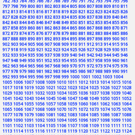
782
783
784
785
786
787
788
789
790
791
792
793
794
795
796
797
798
799
800
801
802
803
804
805
806
807
808
809
810
811
812
813
814
815
816
817
818
819
820
821
822
823
824
825
826
827
828
829
830
831
832
833
834
835
836
837
838
839
840
841
842
843
844
845
846
847
848
849
850
851
852
853
854
855
856
857
858
859
860
861
862
863
864
865
866
867
868
869
870
871
872
873
874
875
876
877
878
879
880
881
882
883
884
885
886
887
888
889
890
891
892
893
894
895
896
897
898
899
900
901
902
903
904
905
906
907
908
909
910
911
912
913
914
915
916
917
918
919
920
921
922
923
924
925
926
927
928
929
930
931
932
933
934
935
936
937
938
939
940
941
942
943
944
945
946
947
948
949
950
951
952
953
954
955
956
957
958
959
960
961
962
963
964
965
966
967
968
969
970
971
972
973
974
975
976
977
978
979
980
981
982
983
984
985
986
987
988
989
990
991
992
993
994
995
996
997
998
999
1000
1001
1002
1003
1004
1005
1006
1007
1008
1009
1010
1011
1012
1013
1014
1015
1016
1017
1018
1019
1020
1021
1022
1023
1024
1025
1026
1027
1028
1029
1030
1031
1032
1033
1034
1035
1036
1037
1038
1039
1040
1041
1042
1043
1044
1045
1046
1047
1048
1049
1050
1051
1052
1053
1054
1055
1056
1057
1058
1059
1060
1061
1062
1063
1064
1065
1066
1067
1068
1069
1070
1071
1072
1073
1074
1075
1076
1077
1078
1079
1080
1081
1082
1083
1084
1085
1086
1087
1088
1089
1090
1091
1092
1093
1094
1095
1096
1097
1098
1099
1100
1101
1102
1103
1104
1105
1106
1107
1108
1109
1110
1111
1112
1113
1114
1115
1116
1117
1118
1119
1120
1121
1122
1123
1124