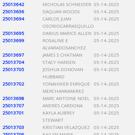
25013642
NICHOLAS SCHNEIDER
05-14-2025
25013636
DAQUAN WOODS
05-14-2025
25013694
CARLOS JUAN
05-14-2025
OSORIOCARRASQUILLO
25013695
DARIUS MARICE ALLEN
05-14-2025
25013699
ROSALINE E
05-14-2025
ALVARADOSANCHEZ
25013697
JAMES S CHATMAN
05-14-2025
25013704
STACY HANSEN
05-14-2025
25013705
JOSHUA DONOVAN
05-14-2025
HUBBARD
25013702
YONAHIKER ENRIQUE
05-14-2025
MERCHANRAMIREZ
25013698
MARC ANTOINE NOEL
05-14-2025
25013707
ANDRES CARDONA
05-14-2025
25013701
KAYLA AUBREY
05-14-2025
STEWART
25013703
KRISTIAN VELAZQUEZ
05-14-2025
25013706
KAILYN MARIE
05-14-2025