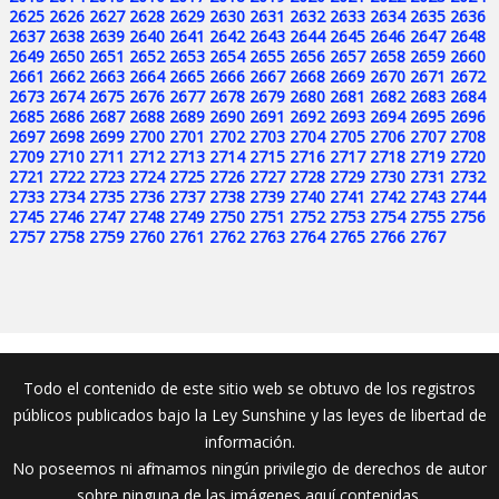
2625
2626
2627
2628
2629
2630
2631
2632
2633
2634
2635
2636
2637
2638
2639
2640
2641
2642
2643
2644
2645
2646
2647
2648
2649
2650
2651
2652
2653
2654
2655
2656
2657
2658
2659
2660
2661
2662
2663
2664
2665
2666
2667
2668
2669
2670
2671
2672
2673
2674
2675
2676
2677
2678
2679
2680
2681
2682
2683
2684
2685
2686
2687
2688
2689
2690
2691
2692
2693
2694
2695
2696
2697
2698
2699
2700
2701
2702
2703
2704
2705
2706
2707
2708
2709
2710
2711
2712
2713
2714
2715
2716
2717
2718
2719
2720
2721
2722
2723
2724
2725
2726
2727
2728
2729
2730
2731
2732
2733
2734
2735
2736
2737
2738
2739
2740
2741
2742
2743
2744
2745
2746
2747
2748
2749
2750
2751
2752
2753
2754
2755
2756
2757
2758
2759
2760
2761
2762
2763
2764
2765
2766
2767
Todo el contenido de este sitio web se obtuvo de los registros
públicos publicados bajo la Ley Sunshine y las leyes de libertad de
información.
No poseemos ni afirmamos ningún privilegio de derechos de autor
sobre ninguna de las imágenes aquí contenidas.