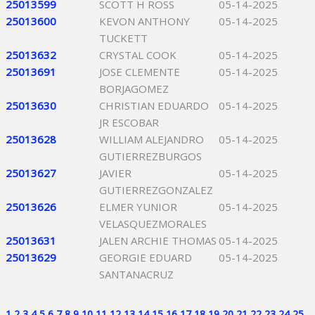
25013599
SCOTT H ROSS
05-14-2025
25013600
KEVON ANTHONY
05-14-2025
TUCKETT
25013632
CRYSTAL COOK
05-14-2025
25013691
JOSE CLEMENTE
05-14-2025
BORJAGOMEZ
25013630
CHRISTIAN EDUARDO
05-14-2025
JR ESCOBAR
25013628
WILLIAM ALEJANDRO
05-14-2025
GUTIERREZBURGOS
25013627
JAVIER
05-14-2025
GUTIERREZGONZALEZ
25013626
ELMER YUNIOR
05-14-2025
VELASQUEZMORALES
25013631
JALEN ARCHIE THOMAS
05-14-2025
25013629
GEORGIE EDUARD
05-14-2025
SANTANACRUZ
1
2
3
4
5
6
7
8
9
10
11
12
13
14
15
16
17
18
19
20
21
22
23
24
25