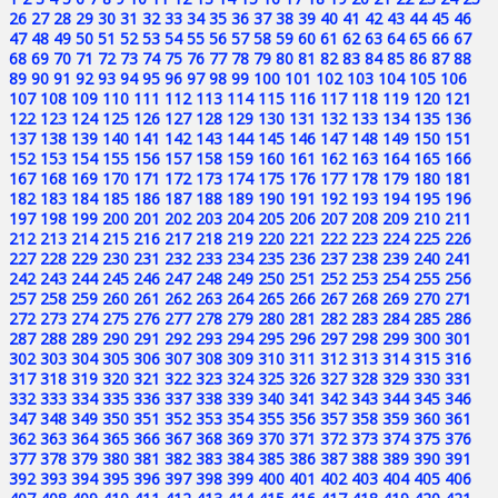
26
27
28
29
30
31
32
33
34
35
36
37
38
39
40
41
42
43
44
45
46
47
48
49
50
51
52
53
54
55
56
57
58
59
60
61
62
63
64
65
66
67
68
69
70
71
72
73
74
75
76
77
78
79
80
81
82
83
84
85
86
87
88
89
90
91
92
93
94
95
96
97
98
99
100
101
102
103
104
105
106
107
108
109
110
111
112
113
114
115
116
117
118
119
120
121
122
123
124
125
126
127
128
129
130
131
132
133
134
135
136
137
138
139
140
141
142
143
144
145
146
147
148
149
150
151
152
153
154
155
156
157
158
159
160
161
162
163
164
165
166
167
168
169
170
171
172
173
174
175
176
177
178
179
180
181
182
183
184
185
186
187
188
189
190
191
192
193
194
195
196
197
198
199
200
201
202
203
204
205
206
207
208
209
210
211
212
213
214
215
216
217
218
219
220
221
222
223
224
225
226
227
228
229
230
231
232
233
234
235
236
237
238
239
240
241
242
243
244
245
246
247
248
249
250
251
252
253
254
255
256
257
258
259
260
261
262
263
264
265
266
267
268
269
270
271
272
273
274
275
276
277
278
279
280
281
282
283
284
285
286
287
288
289
290
291
292
293
294
295
296
297
298
299
300
301
302
303
304
305
306
307
308
309
310
311
312
313
314
315
316
317
318
319
320
321
322
323
324
325
326
327
328
329
330
331
332
333
334
335
336
337
338
339
340
341
342
343
344
345
346
347
348
349
350
351
352
353
354
355
356
357
358
359
360
361
362
363
364
365
366
367
368
369
370
371
372
373
374
375
376
377
378
379
380
381
382
383
384
385
386
387
388
389
390
391
392
393
394
395
396
397
398
399
400
401
402
403
404
405
406