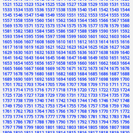
1521
1522
1523
1524
1525
1526
1527
1528
1529
1530
1531
1532
1533
1534
1535
1536
1537
1538
1539
1540
1541
1542
1543
1544
1545
1546
1547
1548
1549
1550
1551
1552
1553
1554
1555
1556
1557
1558
1559
1560
1561
1562
1563
1564
1565
1566
1567
1568
1569
1570
1571
1572
1573
1574
1575
1576
1577
1578
1579
1580
1581
1582
1583
1584
1585
1586
1587
1588
1589
1590
1591
1592
1593
1594
1595
1596
1597
1598
1599
1600
1601
1602
1603
1604
1605
1606
1607
1608
1609
1610
1611
1612
1613
1614
1615
1616
1617
1618
1619
1620
1621
1622
1623
1624
1625
1626
1627
1628
1629
1630
1631
1632
1633
1634
1635
1636
1637
1638
1639
1640
1641
1642
1643
1644
1645
1646
1647
1648
1649
1650
1651
1652
1653
1654
1655
1656
1657
1658
1659
1660
1661
1662
1663
1664
1665
1666
1667
1668
1669
1670
1671
1672
1673
1674
1675
1676
1677
1678
1679
1680
1681
1682
1683
1684
1685
1686
1687
1688
1689
1690
1691
1692
1693
1694
1695
1696
1697
1698
1699
1700
1701
1702
1703
1704
1705
1706
1707
1708
1709
1710
1711
1712
1713
1714
1715
1716
1717
1718
1719
1720
1721
1722
1723
1724
1725
1726
1727
1728
1729
1730
1731
1732
1733
1734
1735
1736
1737
1738
1739
1740
1741
1742
1743
1744
1745
1746
1747
1748
1749
1750
1751
1752
1753
1754
1755
1756
1757
1758
1759
1760
1761
1762
1763
1764
1765
1766
1767
1768
1769
1770
1771
1772
1773
1774
1775
1776
1777
1778
1779
1780
1781
1782
1783
1784
1785
1786
1787
1788
1789
1790
1791
1792
1793
1794
1795
1796
1797
1798
1799
1800
1801
1802
1803
1804
1805
1806
1807
1808
1809
1810
1811
1812
1813
1814
1815
1816
1817
1818
1819
1820