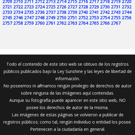
2709
2710
2711
2712
2713
2714
2715
2716
2717
2718
2719
2720
2721
2722
2723
2724
2725
2726
2727
2728
2729
2730
2731
2732
2733
2734
2735
2736
2737
2738
2739
2740
2741
2742
2743
2744
2745
2746
2747
2748
2749
2750
2751
2752
2753
2754
2755
2756
2757
2758
2759
2760
2761
2762
2763
2764
2765
2766
2767
Todo el contenido de este sitio web se obtuvo de los registros
públicos publicados bajo la Ley Sunshine y las leyes de libertad de
información.
No poseemos ni afirmamos ningún privilegio de derechos de autor
sobre ninguna de las imágenes aquí contenidas.
Aunque su fotografía puede aparecer en este sitio web, NO
posee los derechos de autor de la misma.
Las imágenes de estas páginas se volvieron a publicar de
registros públicos; como tal, ningún individuo o entidad los posee.
Pertenecen a la ciudadanía en general.