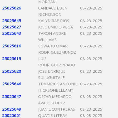
MORGAN
25025626
CANDACE EDEN
08-23-2025
NICHOLSON
25025645
KALYN RAE RIOS
08-23-2025
25025627
JOSE EMILIO VEGA
08-23-2025
25025643
TARON ANDRE
08-23-2025
WILLIAMS
25025616
EDWARD OMAR
08-23-2025
RODRIGUEZMUNOZ
25025619
LUIS
08-23-2025
RODRIGUEZPRADO
25025620
JOSE ENRIQUE
08-23-2025
SULUGUITALE
25025646
TEMMRICK ANTONIO
08-23-2025
HICKSONBELLAMY
25025647
OSCAR MEDARDO
08-23-2025
AVALOSLOPEZ
25025649
JUAN L CONTRERAS
08-23-2025
25025651
QUATIS LITRAY
08-23-2025