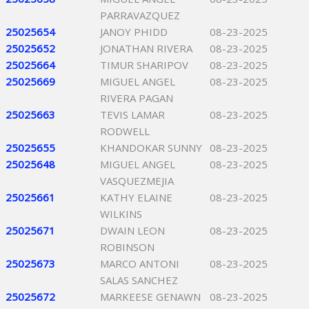
PARRAVAZQUEZ
25025654
JANOY PHIDD
08-23-2025
25025652
JONATHAN RIVERA
08-23-2025
25025664
TIMUR SHARIPOV
08-23-2025
25025669
MIGUEL ANGEL
08-23-2025
RIVERA PAGAN
25025663
TEVIS LAMAR
08-23-2025
RODWELL
25025655
KHANDOKAR SUNNY
08-23-2025
25025648
MIGUEL ANGEL
08-23-2025
VASQUEZMEJIA
25025661
KATHY ELAINE
08-23-2025
WILKINS
25025671
DWAIN LEON
08-23-2025
ROBINSON
25025673
MARCO ANTONI
08-23-2025
SALAS SANCHEZ
25025672
MARKEESE GENAWN
08-23-2025