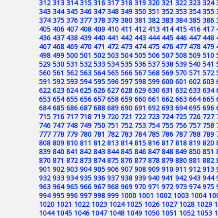
312
313
314
315
316
317
318
319
320
321
322
323
324
343
344
345
346
347
348
349
350
351
352
353
354
355
374
375
376
377
378
379
380
381
382
383
384
385
386
405
406
407
408
409
410
411
412
413
414
415
416
417
436
437
438
439
440
441
442
443
444
445
446
447
448
467
468
469
470
471
472
473
474
475
476
477
478
479
498
499
500
501
502
503
504
505
506
507
508
509
510
529
530
531
532
533
534
535
536
537
538
539
540
541
560
561
562
563
564
565
566
567
568
569
570
571
572
591
592
593
594
595
596
597
598
599
600
601
602
603
622
623
624
625
626
627
628
629
630
631
632
633
634
653
654
655
656
657
658
659
660
661
662
663
664
665
684
685
686
687
688
689
690
691
692
693
694
695
696
715
716
717
718
719
720
721
722
723
724
725
726
727
746
747
748
749
750
751
752
753
754
755
756
757
758
777
778
779
780
781
782
783
784
785
786
787
788
789
808
809
810
811
812
813
814
815
816
817
818
819
820
839
840
841
842
843
844
845
846
847
848
849
850
851
870
871
872
873
874
875
876
877
878
879
880
881
882
901
902
903
904
905
906
907
908
909
910
911
912
913
932
933
934
935
936
937
938
939
940
941
942
943
944
963
964
965
966
967
968
969
970
971
972
973
974
975
994
995
996
997
998
999
1000
1001
1002
1003
1004
10
1020
1021
1022
1023
1024
1025
1026
1027
1028
1029
1
1044
1045
1046
1047
1048
1049
1050
1051
1052
1053
1