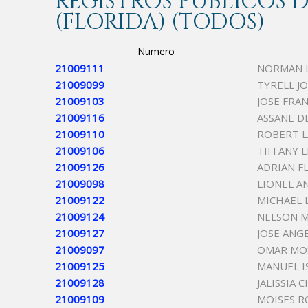
REGISTROS PÚBLICOS
(FLORIDA) (TODOS)
Numero
21009111
NORMAN 
21009099
TYRELL J
21009103
JOSE FRA
21009116
ASSANE D
21009110
ROBERT 
21009106
TIFFANY 
21009126
ADRIAN F
21009098
LIONEL A
21009122
MICHAEL 
21009124
NELSON 
21009127
JOSE ANG
21009097
OMAR MO
21009125
MANUEL I
21009128
JALISSIA 
21009109
MOISES R