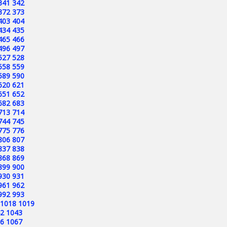
341
342
372
373
403
404
434
435
465
466
496
497
527
528
558
559
589
590
620
621
651
652
682
683
713
714
744
745
775
776
806
807
837
838
868
869
899
900
930
931
961
962
992
993
1018
1019
2
1043
6
1067