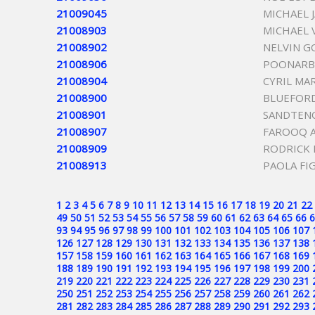
21009045
MICHAEL 
21008903
MICHAEL 
21008902
NELVIN G
21008906
POONARB
21008904
CYRIL MA
21008900
BLUEFORD
21008901
SANDTENO
21008907
FAROOQ A
21008909
RODRICK 
21008913
PAOLA FI
1
2
3
4
5
6
7
8
9
10
11
12
13
14
15
16
17
18
19
20
21
22
49
50
51
52
53
54
55
56
57
58
59
60
61
62
63
64
65
66
6
93
94
95
96
97
98
99
100
101
102
103
104
105
106
107
126
127
128
129
130
131
132
133
134
135
136
137
138
157
158
159
160
161
162
163
164
165
166
167
168
169
188
189
190
191
192
193
194
195
196
197
198
199
200
219
220
221
222
223
224
225
226
227
228
229
230
231
250
251
252
253
254
255
256
257
258
259
260
261
262
281
282
283
284
285
286
287
288
289
290
291
292
293