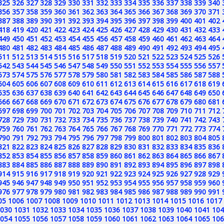
325
326
327
328
329
330
331
332
333
334
335
336
337
338
339
340
356
357
358
359
360
361
362
363
364
365
366
367
368
369
370
371
387
388
389
390
391
392
393
394
395
396
397
398
399
400
401
402
418
419
420
421
422
423
424
425
426
427
428
429
430
431
432
433
449
450
451
452
453
454
455
456
457
458
459
460
461
462
463
464
480
481
482
483
484
485
486
487
488
489
490
491
492
493
494
495
511
512
513
514
515
516
517
518
519
520
521
522
523
524
525
526
542
543
544
545
546
547
548
549
550
551
552
553
554
555
556
557
573
574
575
576
577
578
579
580
581
582
583
584
585
586
587
588
604
605
606
607
608
609
610
611
612
613
614
615
616
617
618
619
635
636
637
638
639
640
641
642
643
644
645
646
647
648
649
650
666
667
668
669
670
671
672
673
674
675
676
677
678
679
680
681
697
698
699
700
701
702
703
704
705
706
707
708
709
710
711
712
728
729
730
731
732
733
734
735
736
737
738
739
740
741
742
743
759
760
761
762
763
764
765
766
767
768
769
770
771
772
773
774
790
791
792
793
794
795
796
797
798
799
800
801
802
803
804
805
821
822
823
824
825
826
827
828
829
830
831
832
833
834
835
836
852
853
854
855
856
857
858
859
860
861
862
863
864
865
866
867
883
884
885
886
887
888
889
890
891
892
893
894
895
896
897
898
914
915
916
917
918
919
920
921
922
923
924
925
926
927
928
929
945
946
947
948
949
950
951
952
953
954
955
956
957
958
959
960
976
977
978
979
980
981
982
983
984
985
986
987
988
989
990
991
05
1006
1007
1008
1009
1010
1011
1012
1013
1014
1015
1016
1017
030
1031
1032
1033
1034
1035
1036
1037
1038
1039
1040
1041
104
054
1055
1056
1057
1058
1059
1060
1061
1062
1063
1064
1065
106