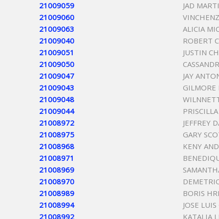
21009059
JAD MART
21009060
VINCHENZ
21009063
ALICIA M
21009040
ROBERT 
21009051
JUSTIN C
21009050
CASSANDR
21009047
JAY ANTO
21009043
GILMORE
21009048
WILNNET
21009044
PRISCILL
21008972
JEFFREY 
21008975
GARY SCO
21008968
KENY AN
21008971
BENEDIQU
21008969
SAMANTHA
21008970
DEMETRIO
21008989
BORIS HR
21008994
JOSE LUI
21008992
KATALIA L