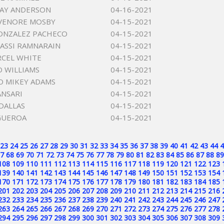
JAY ANDERSON
04-16-2021
VENORE MOSBY
04-15-2021
ONZALEZ PACHECO
04-15-2021
ASSI RAMNARAIN
04-15-2021
RCEL WHITE
04-15-2021
 WILLIAMS
04-15-2021
 MIKEY ADAMS
04-15-2021
NSARI
04-15-2021
DALLAS
04-15-2021
GUEROA
04-15-2021
23
24
25
26
27
28
29
30
31
32
33
34
35
36
37
38
39
40
41
42
43
44
4
7
68
69
70
71
72
73
74
75
76
77
78
79
80
81
82
83
84
85
86
87
88
89
108
109
110
111
112
113
114
115
116
117
118
119
120
121
122
123
139
140
141
142
143
144
145
146
147
148
149
150
151
152
153
154
170
171
172
173
174
175
176
177
178
179
180
181
182
183
184
185
201
202
203
204
205
206
207
208
209
210
211
212
213
214
215
216
232
233
234
235
236
237
238
239
240
241
242
243
244
245
246
247
263
264
265
266
267
268
269
270
271
272
273
274
275
276
277
278
294
295
296
297
298
299
300
301
302
303
304
305
306
307
308
309