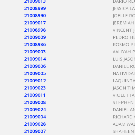
21009013
DARIO RE
21008999
JESSICA 
21008990
JOELLE R
21009017
JEREMIAH
21008998
VINCENT 
21009009
PEDRO H
21008986
ROSMO P
21009003
AALIYAH 
21009014
LUIS JASO
21009006
DANIEL 
21009005
NATIVIDA
21009012
LAQUINTA
21009023
JASON T
21009011
VIOLETT
21009008
STEPHEN
21009024
DANIEL A
21009004
RICHARD 
21009028
ADAM WA
21009007
SHAHEEN