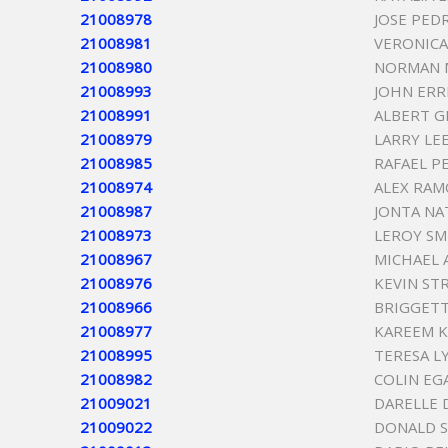
21008978
JOSE PED
21008981
VERONICA
21008980
NORMAN
21008993
JOHN ERR
21008991
ALBERT G
21008979
LARRY LE
21008985
RAFAEL P
21008974
ALEX RAM
21008987
JONTA NA
21008973
LEROY SM
21008967
MICHAEL
21008976
KEVIN ST
21008966
BRIGGETT
21008977
KAREEM K
21008995
TERESA L
21008982
COLIN EG
21009021
DARELLE 
21009022
DONALD 