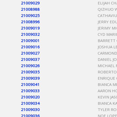
21009029
ELIJAH C
21008988
QIZHUO 
21009025
CATHAVIU
21008996
JERRY ED
21009019
JERIMY M
21009032
CYD MARI
21009001
BARRETT
21009016
JOSHUA L
21009027
CARMOND
21009037
DANIEL J
21009026
MICHAEL 
21009035
ROBERTO
21009039
ENRIQUE 
21009041
BIANCA M
21009033
AARON H
21009020
KEVIN JA
21009034
BIANCA K
21009030
TYLER RO
21009036
NOE LOPE