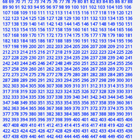
68
69
70
71
72
73
74
75
76
77
78
79
80
81
82
83
84
85
86
87
88
89
90
91
92
93
94
95
96
97
98
99
100
101
102
103
104
105
106
107
108
109
110
111
112
113
114
115
116
117
118
119
120
121
122
123
124
125
126
127
128
129
130
131
132
133
134
135
136
137
138
139
140
141
142
143
144
145
146
147
148
149
150
151
152
153
154
155
156
157
158
159
160
161
162
163
164
165
166
167
168
169
170
171
172
173
174
175
176
177
178
179
180
181
182
183
184
185
186
187
188
189
190
191
192
193
194
195
196
197
198
199
200
201
202
203
204
205
206
207
208
209
210
211
212
213
214
215
216
217
218
219
220
221
222
223
224
225
226
227
228
229
230
231
232
233
234
235
236
237
238
239
240
241
242
243
244
245
246
247
248
249
250
251
252
253
254
255
256
257
258
259
260
261
262
263
264
265
266
267
268
269
270
271
272
273
274
275
276
277
278
279
280
281
282
283
284
285
286
287
288
289
290
291
292
293
294
295
296
297
298
299
300
301
302
303
304
305
306
307
308
309
310
311
312
313
314
315
316
317
318
319
320
321
322
323
324
325
326
327
328
329
330
331
332
333
334
335
336
337
338
339
340
341
342
343
344
345
346
347
348
349
350
351
352
353
354
355
356
357
358
359
360
361
362
363
364
365
366
367
368
369
370
371
372
373
374
375
376
377
378
379
380
381
382
383
384
385
386
387
388
389
390
391
392
393
394
395
396
397
398
399
400
401
402
403
404
405
406
407
408
409
410
411
412
413
414
415
416
417
418
419
420
421
422
423
424
425
426
427
428
429
430
431
432
433
434
435
436
437
438
439
440
441
442
443
444
445
446
447
448
449
450
451