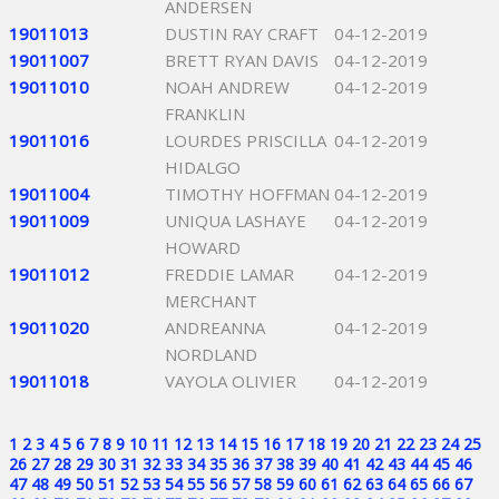
ANDERSEN
19011013
DUSTIN RAY CRAFT
04-12-2019
19011007
BRETT RYAN DAVIS
04-12-2019
19011010
NOAH ANDREW
04-12-2019
FRANKLIN
19011016
LOURDES PRISCILLA
04-12-2019
HIDALGO
19011004
TIMOTHY HOFFMAN
04-12-2019
19011009
UNIQUA LASHAYE
04-12-2019
HOWARD
19011012
FREDDIE LAMAR
04-12-2019
MERCHANT
19011020
ANDREANNA
04-12-2019
NORDLAND
19011018
VAYOLA OLIVIER
04-12-2019
1
2
3
4
5
6
7
8
9
10
11
12
13
14
15
16
17
18
19
20
21
22
23
24
25
26
27
28
29
30
31
32
33
34
35
36
37
38
39
40
41
42
43
44
45
46
47
48
49
50
51
52
53
54
55
56
57
58
59
60
61
62
63
64
65
66
67