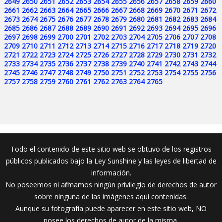
2649
2650
2651
2652
2653
2654
2655
2656
2657
2658
2659
2660
2661
2662
2663
2664
2665
2666
2667
2668
2669
2670
2671
2672
2673
2674
2675
2676
2677
2678
2679
2680
2681
2682
2683
2684
2685
2686
2687
2688
2689
2690
2691
2692
2693
2694
2695
2696
2697
2698
2699
2700
2701
2702
2703
2704
2705
2706
2707
2708
2709
2710
2711
2712
2713
2714
2715
2716
2717
2718
2719
2720
2721
2722
2723
2724
2725
2726
2727
2728
2729
2730
2731
2732
2733
2734
2735
2736
2737
2738
2739
2740
2741
2742
2743
2744
2745
2746
2747
2748
2749
2750
2751
2752
2753
2754
2755
2756
2757
2758
2759
2760
2761
2762
2763
2764
2765
Todo el contenido de este sitio web se obtuvo de los registros
públicos publicados bajo la Ley Sunshine y las leyes de libertad de
información.
No poseemos ni afirmamos ningún privilegio de derechos de autor
sobre ninguna de las imágenes aquí contenidas.
Aunque su fotografía puede aparecer en este sitio web, NO
posee los derechos de autor de la misma.