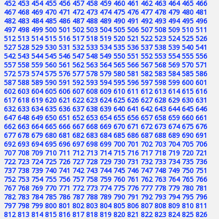
452
453
454
455
456
457
458
459
460
461
462
463
464
465
466
467
468
469
470
471
472
473
474
475
476
477
478
479
480
481
482
483
484
485
486
487
488
489
490
491
492
493
494
495
496
497
498
499
500
501
502
503
504
505
506
507
508
509
510
511
512
513
514
515
516
517
518
519
520
521
522
523
524
525
526
527
528
529
530
531
532
533
534
535
536
537
538
539
540
541
542
543
544
545
546
547
548
549
550
551
552
553
554
555
556
557
558
559
560
561
562
563
564
565
566
567
568
569
570
571
572
573
574
575
576
577
578
579
580
581
582
583
584
585
586
587
588
589
590
591
592
593
594
595
596
597
598
599
600
601
602
603
604
605
606
607
608
609
610
611
612
613
614
615
616
617
618
619
620
621
622
623
624
625
626
627
628
629
630
631
632
633
634
635
636
637
638
639
640
641
642
643
644
645
646
647
648
649
650
651
652
653
654
655
656
657
658
659
660
661
662
663
664
665
666
667
668
669
670
671
672
673
674
675
676
677
678
679
680
681
682
683
684
685
686
687
688
689
690
691
692
693
694
695
696
697
698
699
700
701
702
703
704
705
706
707
708
709
710
711
712
713
714
715
716
717
718
719
720
721
722
723
724
725
726
727
728
729
730
731
732
733
734
735
736
737
738
739
740
741
742
743
744
745
746
747
748
749
750
751
752
753
754
755
756
757
758
759
760
761
762
763
764
765
766
767
768
769
770
771
772
773
774
775
776
777
778
779
780
781
782
783
784
785
786
787
788
789
790
791
792
793
794
795
796
797
798
799
800
801
802
803
804
805
806
807
808
809
810
811
812
813
814
815
816
817
818
819
820
821
822
823
824
825
826