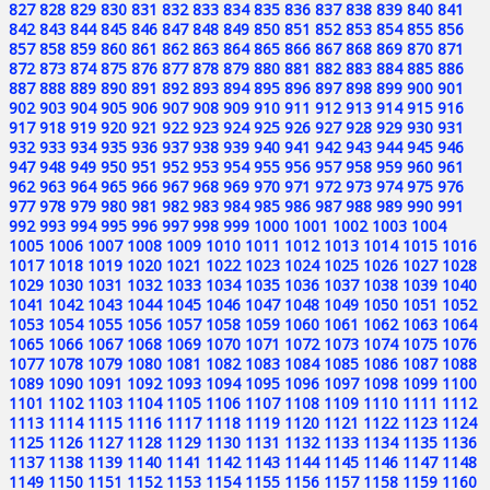
827
828
829
830
831
832
833
834
835
836
837
838
839
840
841
842
843
844
845
846
847
848
849
850
851
852
853
854
855
856
857
858
859
860
861
862
863
864
865
866
867
868
869
870
871
872
873
874
875
876
877
878
879
880
881
882
883
884
885
886
887
888
889
890
891
892
893
894
895
896
897
898
899
900
901
902
903
904
905
906
907
908
909
910
911
912
913
914
915
916
917
918
919
920
921
922
923
924
925
926
927
928
929
930
931
932
933
934
935
936
937
938
939
940
941
942
943
944
945
946
947
948
949
950
951
952
953
954
955
956
957
958
959
960
961
962
963
964
965
966
967
968
969
970
971
972
973
974
975
976
977
978
979
980
981
982
983
984
985
986
987
988
989
990
991
992
993
994
995
996
997
998
999
1000
1001
1002
1003
1004
1005
1006
1007
1008
1009
1010
1011
1012
1013
1014
1015
1016
1017
1018
1019
1020
1021
1022
1023
1024
1025
1026
1027
1028
1029
1030
1031
1032
1033
1034
1035
1036
1037
1038
1039
1040
1041
1042
1043
1044
1045
1046
1047
1048
1049
1050
1051
1052
1053
1054
1055
1056
1057
1058
1059
1060
1061
1062
1063
1064
1065
1066
1067
1068
1069
1070
1071
1072
1073
1074
1075
1076
1077
1078
1079
1080
1081
1082
1083
1084
1085
1086
1087
1088
1089
1090
1091
1092
1093
1094
1095
1096
1097
1098
1099
1100
1101
1102
1103
1104
1105
1106
1107
1108
1109
1110
1111
1112
1113
1114
1115
1116
1117
1118
1119
1120
1121
1122
1123
1124
1125
1126
1127
1128
1129
1130
1131
1132
1133
1134
1135
1136
1137
1138
1139
1140
1141
1142
1143
1144
1145
1146
1147
1148
1149
1150
1151
1152
1153
1154
1155
1156
1157
1158
1159
1160