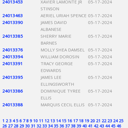
24013453
XAVIER LAMONTE JR
05-17-2024
STINSON
24013463
AERIEL URIAH SPENCE
05-17-2024
24013390
JAMES DAVID
05-17-2024
ALBANESE
24013385
SHERRY MARIE
05-17-2024
BARNES
24013376
MOLLY SHEA DAMSEL
05-17-2024
24013394
WILLIAM DOROSIN
05-17-2024
24013391
TRACY GEORGE
05-17-2024
EDWARDS
24013395
JAMES LEE
05-17-2024
ELLINGSWORTH
24013386
DOMINIQUE TYREE
05-17-2024
ELLIS
24013388
MARQUIS CECIL ELLIS
05-17-2024
1
2
3
4
5
6
7
8
9
10
11
12
13
14
15
16
17
18
19
20
21
22
23
24
25
26
27
28
29
30
31
32
33
34
35
36
37
38
39
40
41
42
43
44
45
46