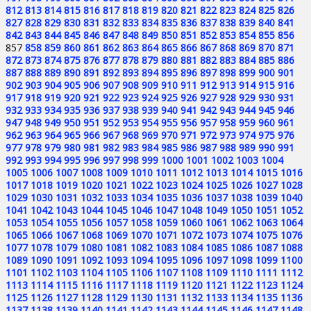
812
813
814
815
816
817
818
819
820
821
822
823
824
825
826
827
828
829
830
831
832
833
834
835
836
837
838
839
840
841
842
843
844
845
846
847
848
849
850
851
852
853
854
855
856
857
858
859
860
861
862
863
864
865
866
867
868
869
870
871
872
873
874
875
876
877
878
879
880
881
882
883
884
885
886
887
888
889
890
891
892
893
894
895
896
897
898
899
900
901
902
903
904
905
906
907
908
909
910
911
912
913
914
915
916
917
918
919
920
921
922
923
924
925
926
927
928
929
930
931
932
933
934
935
936
937
938
939
940
941
942
943
944
945
946
947
948
949
950
951
952
953
954
955
956
957
958
959
960
961
962
963
964
965
966
967
968
969
970
971
972
973
974
975
976
977
978
979
980
981
982
983
984
985
986
987
988
989
990
991
992
993
994
995
996
997
998
999
1000
1001
1002
1003
1004
1005
1006
1007
1008
1009
1010
1011
1012
1013
1014
1015
1016
1017
1018
1019
1020
1021
1022
1023
1024
1025
1026
1027
1028
1029
1030
1031
1032
1033
1034
1035
1036
1037
1038
1039
1040
1041
1042
1043
1044
1045
1046
1047
1048
1049
1050
1051
1052
1053
1054
1055
1056
1057
1058
1059
1060
1061
1062
1063
1064
1065
1066
1067
1068
1069
1070
1071
1072
1073
1074
1075
1076
1077
1078
1079
1080
1081
1082
1083
1084
1085
1086
1087
1088
1089
1090
1091
1092
1093
1094
1095
1096
1097
1098
1099
1100
1101
1102
1103
1104
1105
1106
1107
1108
1109
1110
1111
1112
1113
1114
1115
1116
1117
1118
1119
1120
1121
1122
1123
1124
1125
1126
1127
1128
1129
1130
1131
1132
1133
1134
1135
1136
1137
1138
1139
1140
1141
1142
1143
1144
1145
1146
1147
1148