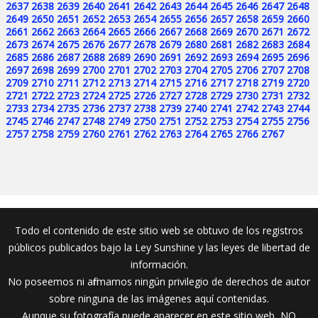
2637
2638
2639
2640
2641
2642
2643
2644
2645
2646
2647
2648
2649
2650
2651
2652
2653
2654
2655
2656
2657
2658
2659
2660
2661
2662
2663
2664
2665
2666
2667
2668
2669
2670
2671
2672
2673
2674
2675
2676
2677
2678
2679
2680
2681
2682
2683
2684
2685
2686
2687
2688
2689
2690
2691
2692
2693
2694
2695
2696
2697
2698
2699
2700
2701
2702
2703
2704
2705
2706
2707
2708
2709
2710
2711
2712
2713
2714
2715
2716
2717
2718
2719
2720
2721
2722
2723
2724
2725
2726
2727
2728
2729
2730
2731
2732
2733
2734
2735
2736
2737
2738
2739
2740
2741
2742
2743
2744
2745
2746
2747
2748
2749
2750
2751
2752
2753
2754
2755
2756
2757
2758
2759
2760
2761
2762
2763
2764
2765
2766
2767
Todo el contenido de este sitio web se obtuvo de los registros
públicos publicados bajo la Ley Sunshine y las leyes de libertad de
información.
No poseemos ni afirmamos ningún privilegio de derechos de autor
sobre ninguna de las imágenes aquí contenidas.
Aunque su fotografía puede aparecer en este sitio web, NO