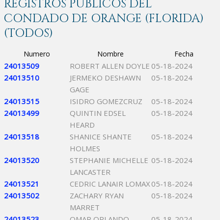
REGISTROS PÚBLICOS DEL
CONDADO DE ORANGE (FLORIDA)
(TODOS)
Numero
Nombre
Fecha
24013509
ROBERT ALLEN DOYLE
05-18-2024
24013510
JERMEKO DESHAWN
05-18-2024
GAGE
24013515
ISIDRO GOMEZCRUZ
05-18-2024
24013499
QUINTIN EDSEL
05-18-2024
HEARD
24013518
SHANICE SHANTE
05-18-2024
HOLMES
24013520
STEPHANIE MICHELLE
05-18-2024
LANCASTER
24013521
CEDRIC LANAIR LOMAX
05-18-2024
24013502
ZACHARY RYAN
05-18-2024
MARRET
24013523
OMAR ORLANDO
05-18-2024