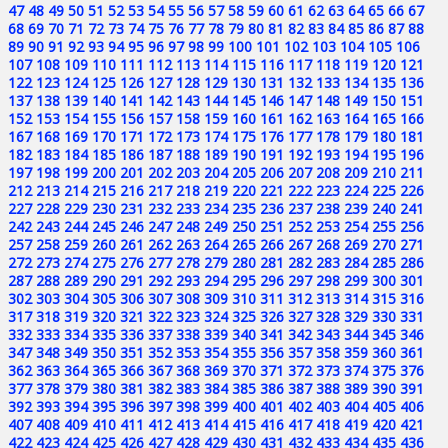
47
48
49
50
51
52
53
54
55
56
57
58
59
60
61
62
63
64
65
66
67
68
69
70
71
72
73
74
75
76
77
78
79
80
81
82
83
84
85
86
87
88
89
90
91
92
93
94
95
96
97
98
99
100
101
102
103
104
105
106
107
108
109
110
111
112
113
114
115
116
117
118
119
120
121
122
123
124
125
126
127
128
129
130
131
132
133
134
135
136
137
138
139
140
141
142
143
144
145
146
147
148
149
150
151
152
153
154
155
156
157
158
159
160
161
162
163
164
165
166
167
168
169
170
171
172
173
174
175
176
177
178
179
180
181
182
183
184
185
186
187
188
189
190
191
192
193
194
195
196
197
198
199
200
201
202
203
204
205
206
207
208
209
210
211
212
213
214
215
216
217
218
219
220
221
222
223
224
225
226
227
228
229
230
231
232
233
234
235
236
237
238
239
240
241
242
243
244
245
246
247
248
249
250
251
252
253
254
255
256
257
258
259
260
261
262
263
264
265
266
267
268
269
270
271
272
273
274
275
276
277
278
279
280
281
282
283
284
285
286
287
288
289
290
291
292
293
294
295
296
297
298
299
300
301
302
303
304
305
306
307
308
309
310
311
312
313
314
315
316
317
318
319
320
321
322
323
324
325
326
327
328
329
330
331
332
333
334
335
336
337
338
339
340
341
342
343
344
345
346
347
348
349
350
351
352
353
354
355
356
357
358
359
360
361
362
363
364
365
366
367
368
369
370
371
372
373
374
375
376
377
378
379
380
381
382
383
384
385
386
387
388
389
390
391
392
393
394
395
396
397
398
399
400
401
402
403
404
405
406
407
408
409
410
411
412
413
414
415
416
417
418
419
420
421
422
423
424
425
426
427
428
429
430
431
432
433
434
435
436