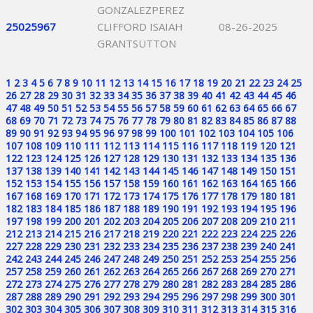
GONZALEZPEREZ
25025967
CLIFFORD ISAIAH
08-26-2025
GRANTSUTTON
1
2
3
4
5
6
7
8
9
10
11
12
13
14
15
16
17
18
19
20
21
22
23
24
25
26
27
28
29
30
31
32
33
34
35
36
37
38
39
40
41
42
43
44
45
46
47
48
49
50
51
52
53
54
55
56
57
58
59
60
61
62
63
64
65
66
67
68
69
70
71
72
73
74
75
76
77
78
79
80
81
82
83
84
85
86
87
88
89
90
91
92
93
94
95
96
97
98
99
100
101
102
103
104
105
106
107
108
109
110
111
112
113
114
115
116
117
118
119
120
121
122
123
124
125
126
127
128
129
130
131
132
133
134
135
136
137
138
139
140
141
142
143
144
145
146
147
148
149
150
151
152
153
154
155
156
157
158
159
160
161
162
163
164
165
166
167
168
169
170
171
172
173
174
175
176
177
178
179
180
181
182
183
184
185
186
187
188
189
190
191
192
193
194
195
196
197
198
199
200
201
202
203
204
205
206
207
208
209
210
211
212
213
214
215
216
217
218
219
220
221
222
223
224
225
226
227
228
229
230
231
232
233
234
235
236
237
238
239
240
241
242
243
244
245
246
247
248
249
250
251
252
253
254
255
256
257
258
259
260
261
262
263
264
265
266
267
268
269
270
271
272
273
274
275
276
277
278
279
280
281
282
283
284
285
286
287
288
289
290
291
292
293
294
295
296
297
298
299
300
301
302
303
304
305
306
307
308
309
310
311
312
313
314
315
316