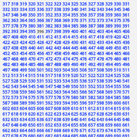
317
318
319
320
321
322
323
324
325
326
327
328
329
330
331
332
333
334
335
336
337
338
339
340
341
342
343
344
345
346
347
348
349
350
351
352
353
354
355
356
357
358
359
360
361
362
363
364
365
366
367
368
369
370
371
372
373
374
375
376
377
378
379
380
381
382
383
384
385
386
387
388
389
390
391
392
393
394
395
396
397
398
399
400
401
402
403
404
405
406
407
408
409
410
411
412
413
414
415
416
417
418
419
420
421
422
423
424
425
426
427
428
429
430
431
432
433
434
435
436
437
438
439
440
441
442
443
444
445
446
447
448
449
450
451
452
453
454
455
456
457
458
459
460
461
462
463
464
465
466
467
468
469
470
471
472
473
474
475
476
477
478
479
480
481
482
483
484
485
486
487
488
489
490
491
492
493
494
495
496
497
498
499
500
501
502
503
504
505
506
507
508
509
510
511
512
513
514
515
516
517
518
519
520
521
522
523
524
525
526
527
528
529
530
531
532
533
534
535
536
537
538
539
540
541
542
543
544
545
546
547
548
549
550
551
552
553
554
555
556
557
558
559
560
561
562
563
564
565
566
567
568
569
570
571
572
573
574
575
576
577
578
579
580
581
582
583
584
585
586
587
588
589
590
591
592
593
594
595
596
597
598
599
600
601
602
603
604
605
606
607
608
609
610
611
612
613
614
615
616
617
618
619
620
621
622
623
624
625
626
627
628
629
630
631
632
633
634
635
636
637
638
639
640
641
642
643
644
645
646
647
648
649
650
651
652
653
654
655
656
657
658
659
660
661
662
663
664
665
666
667
668
669
670
671
672
673
674
675
676
677
678
679
680
681
682
683
684
685
686
687
688
689
690
691