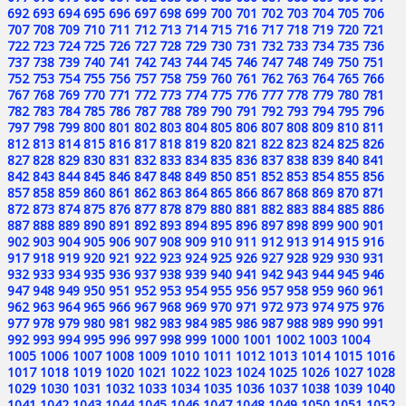
692
693
694
695
696
697
698
699
700
701
702
703
704
705
706
707
708
709
710
711
712
713
714
715
716
717
718
719
720
721
722
723
724
725
726
727
728
729
730
731
732
733
734
735
736
737
738
739
740
741
742
743
744
745
746
747
748
749
750
751
752
753
754
755
756
757
758
759
760
761
762
763
764
765
766
767
768
769
770
771
772
773
774
775
776
777
778
779
780
781
782
783
784
785
786
787
788
789
790
791
792
793
794
795
796
797
798
799
800
801
802
803
804
805
806
807
808
809
810
811
812
813
814
815
816
817
818
819
820
821
822
823
824
825
826
827
828
829
830
831
832
833
834
835
836
837
838
839
840
841
842
843
844
845
846
847
848
849
850
851
852
853
854
855
856
857
858
859
860
861
862
863
864
865
866
867
868
869
870
871
872
873
874
875
876
877
878
879
880
881
882
883
884
885
886
887
888
889
890
891
892
893
894
895
896
897
898
899
900
901
902
903
904
905
906
907
908
909
910
911
912
913
914
915
916
917
918
919
920
921
922
923
924
925
926
927
928
929
930
931
932
933
934
935
936
937
938
939
940
941
942
943
944
945
946
947
948
949
950
951
952
953
954
955
956
957
958
959
960
961
962
963
964
965
966
967
968
969
970
971
972
973
974
975
976
977
978
979
980
981
982
983
984
985
986
987
988
989
990
991
992
993
994
995
996
997
998
999
1000
1001
1002
1003
1004
1005
1006
1007
1008
1009
1010
1011
1012
1013
1014
1015
1016
1017
1018
1019
1020
1021
1022
1023
1024
1025
1026
1027
1028
1029
1030
1031
1032
1033
1034
1035
1036
1037
1038
1039
1040
1041
1042
1043
1044
1045
1046
1047
1048
1049
1050
1051
1052