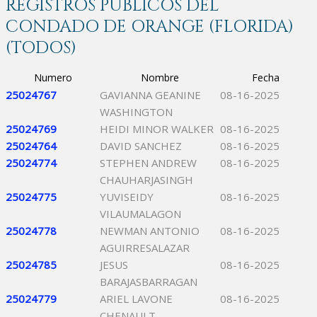
REGISTROS PÚBLICOS DEL
CONDADO DE ORANGE (FLORIDA)
(TODOS)
Numero
Nombre
Fecha
25024767
GAVIANNA GEANINE
08-16-2025
WASHINGTON
25024769
HEIDI MINOR WALKER
08-16-2025
25024764
DAVID SANCHEZ
08-16-2025
25024774
STEPHEN ANDREW
08-16-2025
CHAUHARJASINGH
25024775
YUVISEIDY
08-16-2025
VILAUMALAGON
25024778
NEWMAN ANTONIO
08-16-2025
AGUIRRESALAZAR
25024785
JESUS
08-16-2025
BARAJASBARRAGAN
25024779
ARIEL LAVONE
08-16-2025
CHENAULT