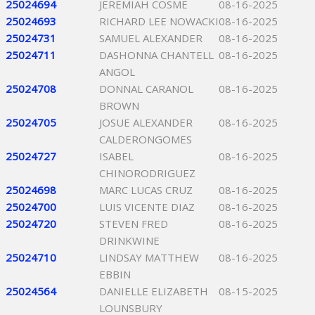
25024694
JEREMIAH COSME
08-16-2025
25024693
RICHARD LEE NOWACKI
08-16-2025
25024731
SAMUEL ALEXANDER
08-16-2025
25024711
DASHONNA CHANTELL
08-16-2025
ANGOL
25024708
DONNAL CARANOL
08-16-2025
BROWN
25024705
JOSUE ALEXANDER
08-16-2025
CALDERONGOMES
25024727
ISABEL
08-16-2025
CHINORODRIGUEZ
25024698
MARC LUCAS CRUZ
08-16-2025
25024700
LUIS VICENTE DIAZ
08-16-2025
25024720
STEVEN FRED
08-16-2025
DRINKWINE
25024710
LINDSAY MATTHEW
08-16-2025
EBBIN
25024564
DANIELLE ELIZABETH
08-15-2025
LOUNSBURY