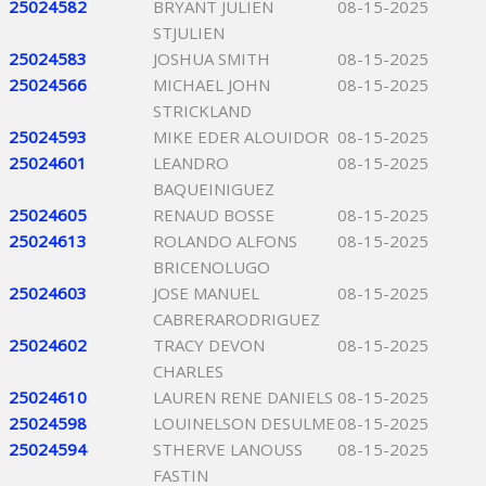
25024582
BRYANT JULIEN
08-15-2025
STJULIEN
25024583
JOSHUA SMITH
08-15-2025
25024566
MICHAEL JOHN
08-15-2025
STRICKLAND
25024593
MIKE EDER ALOUIDOR
08-15-2025
25024601
LEANDRO
08-15-2025
BAQUEINIGUEZ
25024605
RENAUD BOSSE
08-15-2025
25024613
ROLANDO ALFONS
08-15-2025
BRICENOLUGO
25024603
JOSE MANUEL
08-15-2025
CABRERARODRIGUEZ
25024602
TRACY DEVON
08-15-2025
CHARLES
25024610
LAUREN RENE DANIELS
08-15-2025
25024598
LOUINELSON DESULME
08-15-2025
25024594
STHERVE LANOUSS
08-15-2025
FASTIN