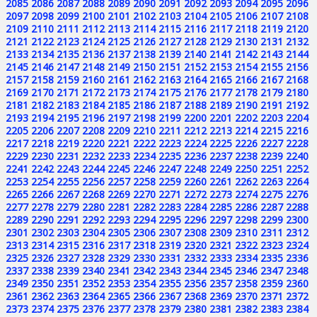
2085
2086
2087
2088
2089
2090
2091
2092
2093
2094
2095
2096
2097
2098
2099
2100
2101
2102
2103
2104
2105
2106
2107
2108
2109
2110
2111
2112
2113
2114
2115
2116
2117
2118
2119
2120
2121
2122
2123
2124
2125
2126
2127
2128
2129
2130
2131
2132
2133
2134
2135
2136
2137
2138
2139
2140
2141
2142
2143
2144
2145
2146
2147
2148
2149
2150
2151
2152
2153
2154
2155
2156
2157
2158
2159
2160
2161
2162
2163
2164
2165
2166
2167
2168
2169
2170
2171
2172
2173
2174
2175
2176
2177
2178
2179
2180
2181
2182
2183
2184
2185
2186
2187
2188
2189
2190
2191
2192
2193
2194
2195
2196
2197
2198
2199
2200
2201
2202
2203
2204
2205
2206
2207
2208
2209
2210
2211
2212
2213
2214
2215
2216
2217
2218
2219
2220
2221
2222
2223
2224
2225
2226
2227
2228
2229
2230
2231
2232
2233
2234
2235
2236
2237
2238
2239
2240
2241
2242
2243
2244
2245
2246
2247
2248
2249
2250
2251
2252
2253
2254
2255
2256
2257
2258
2259
2260
2261
2262
2263
2264
2265
2266
2267
2268
2269
2270
2271
2272
2273
2274
2275
2276
2277
2278
2279
2280
2281
2282
2283
2284
2285
2286
2287
2288
2289
2290
2291
2292
2293
2294
2295
2296
2297
2298
2299
2300
2301
2302
2303
2304
2305
2306
2307
2308
2309
2310
2311
2312
2313
2314
2315
2316
2317
2318
2319
2320
2321
2322
2323
2324
2325
2326
2327
2328
2329
2330
2331
2332
2333
2334
2335
2336
2337
2338
2339
2340
2341
2342
2343
2344
2345
2346
2347
2348
2349
2350
2351
2352
2353
2354
2355
2356
2357
2358
2359
2360
2361
2362
2363
2364
2365
2366
2367
2368
2369
2370
2371
2372
2373
2374
2375
2376
2377
2378
2379
2380
2381
2382
2383
2384