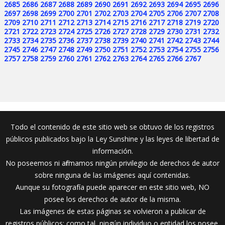
2685
2686
2687
2688
2689
2690
2691
2692
2693
2694
2695
2696
2697
2698
2699
2700
2701
2702
2703
2704
2705
2706
2707
2708
2709
2710
2711
2712
2713
2714
2715
2716
2717
2718
2719
2720
2721
2722
2723
2724
2725
2726
2727
2728
2729
2730
2731
2732
2733
2734
2735
2736
2737
2738
2739
2740
2741
2742
2743
2744
2745
2746
2747
2748
2749
2750
2751
2752
2753
2754
2755
2756
2757
2758
2759
2760
2761
2762
2763
2764
2765
2766
2767
Todo el contenido de este sitio web se obtuvo de los registros
públicos publicados bajo la Ley Sunshine y las leyes de libertad de
información.
No poseemos ni afirmamos ningún privilegio de derechos de autor
sobre ninguna de las imágenes aquí contenidas.
Aunque su fotografía puede aparecer en este sitio web, NO
posee los derechos de autor de la misma.
Las imágenes de estas páginas se volvieron a publicar de
registros públicos; como tal, ningún individuo o entidad los posee.