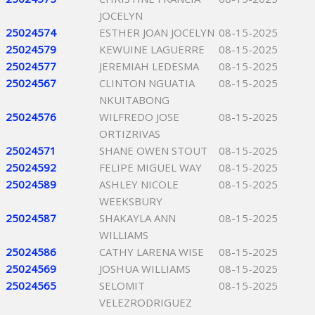
JOCELYN
25024574
ESTHER JOAN JOCELYN
08-15-2025
25024579
KEWUINE LAGUERRE
08-15-2025
25024577
JEREMIAH LEDESMA
08-15-2025
25024567
CLINTON NGUATIA
08-15-2025
NKUITABONG
25024576
WILFREDO JOSE
08-15-2025
ORTIZRIVAS
25024571
SHANE OWEN STOUT
08-15-2025
25024592
FELIPE MIGUEL WAY
08-15-2025
25024589
ASHLEY NICOLE
08-15-2025
WEEKSBURY
25024587
SHAKAYLA ANN
08-15-2025
WILLIAMS
25024586
CATHY LARENA WISE
08-15-2025
25024569
JOSHUA WILLIAMS
08-15-2025
25024565
SELOMIT
08-15-2025
VELEZRODRIGUEZ