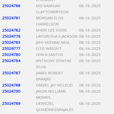
25024786
SISI KAMILAH
08-16-2025
CLAYTONBRYSON
25024781
MORGAN ELISE
08-16-2025
HARRELSON
25024782
SHERI LEE HIERS
08-16-2025
25024776
LAPORCHIA S JACKSON
08-16-2025
25024783
JAHI KEENAN NEAL
08-16-2025
25024777
OTIS WRIGHT
08-16-2025
25024780
IVIN N SANTOS
08-16-2025
25024784
ANTHONY DONTAE
08-16-2025
SILVA
25024787
JAMES ROBERT
08-16-2025
BARAJAS
25024788
DANIEL JAY MCLEOD
08-16-2025
25024790
JASON WILLIAMS
08-16-2025
MORRIS
25024789
DERIEZEL
08-16-2025
QUINONESGRAJALES