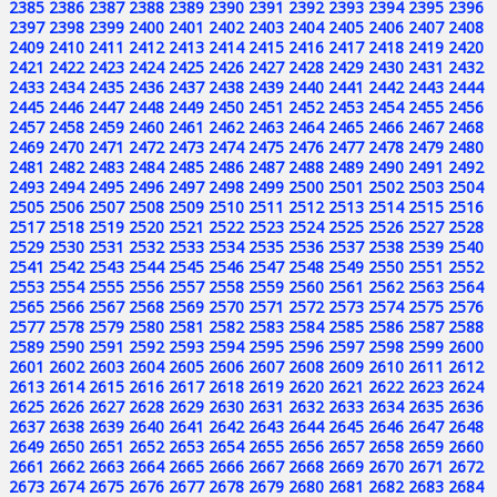
2385
2386
2387
2388
2389
2390
2391
2392
2393
2394
2395
2396
2397
2398
2399
2400
2401
2402
2403
2404
2405
2406
2407
2408
2409
2410
2411
2412
2413
2414
2415
2416
2417
2418
2419
2420
2421
2422
2423
2424
2425
2426
2427
2428
2429
2430
2431
2432
2433
2434
2435
2436
2437
2438
2439
2440
2441
2442
2443
2444
2445
2446
2447
2448
2449
2450
2451
2452
2453
2454
2455
2456
2457
2458
2459
2460
2461
2462
2463
2464
2465
2466
2467
2468
2469
2470
2471
2472
2473
2474
2475
2476
2477
2478
2479
2480
2481
2482
2483
2484
2485
2486
2487
2488
2489
2490
2491
2492
2493
2494
2495
2496
2497
2498
2499
2500
2501
2502
2503
2504
2505
2506
2507
2508
2509
2510
2511
2512
2513
2514
2515
2516
2517
2518
2519
2520
2521
2522
2523
2524
2525
2526
2527
2528
2529
2530
2531
2532
2533
2534
2535
2536
2537
2538
2539
2540
2541
2542
2543
2544
2545
2546
2547
2548
2549
2550
2551
2552
2553
2554
2555
2556
2557
2558
2559
2560
2561
2562
2563
2564
2565
2566
2567
2568
2569
2570
2571
2572
2573
2574
2575
2576
2577
2578
2579
2580
2581
2582
2583
2584
2585
2586
2587
2588
2589
2590
2591
2592
2593
2594
2595
2596
2597
2598
2599
2600
2601
2602
2603
2604
2605
2606
2607
2608
2609
2610
2611
2612
2613
2614
2615
2616
2617
2618
2619
2620
2621
2622
2623
2624
2625
2626
2627
2628
2629
2630
2631
2632
2633
2634
2635
2636
2637
2638
2639
2640
2641
2642
2643
2644
2645
2646
2647
2648
2649
2650
2651
2652
2653
2654
2655
2656
2657
2658
2659
2660
2661
2662
2663
2664
2665
2666
2667
2668
2669
2670
2671
2672
2673
2674
2675
2676
2677
2678
2679
2680
2681
2682
2683
2684