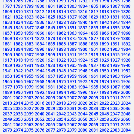
1785
1786
1787
1788
1789
1790
1791
1792
1793
1794
1795
1796
1797
1798
1799
1800
1801
1802
1803
1804
1805
1806
1807
1808
1809
1810
1811
1812
1813
1814
1815
1816
1817
1818
1819
1820
1821
1822
1823
1824
1825
1826
1827
1828
1829
1830
1831
1832
1833
1834
1835
1836
1837
1838
1839
1840
1841
1842
1843
1844
1845
1846
1847
1848
1849
1850
1851
1852
1853
1854
1855
1856
1857
1858
1859
1860
1861
1862
1863
1864
1865
1866
1867
1868
1869
1870
1871
1872
1873
1874
1875
1876
1877
1878
1879
1880
1881
1882
1883
1884
1885
1886
1887
1888
1889
1890
1891
1892
1893
1894
1895
1896
1897
1898
1899
1900
1901
1902
1903
1904
1905
1906
1907
1908
1909
1910
1911
1912
1913
1914
1915
1916
1917
1918
1919
1920
1921
1922
1923
1924
1925
1926
1927
1928
1929
1930
1931
1932
1933
1934
1935
1936
1937
1938
1939
1940
1941
1942
1943
1944
1945
1946
1947
1948
1949
1950
1951
1952
1953
1954
1955
1956
1957
1958
1959
1960
1961
1962
1963
1964
1965
1966
1967
1968
1969
1970
1971
1972
1973
1974
1975
1976
1977
1978
1979
1980
1981
1982
1983
1984
1985
1986
1987
1988
1989
1990
1991
1992
1993
1994
1995
1996
1997
1998
1999
2000
2001
2002
2003
2004
2005
2006
2007
2008
2009
2010
2011
2012
2013
2014
2015
2016
2017
2018
2019
2020
2021
2022
2023
2024
2025
2026
2027
2028
2029
2030
2031
2032
2033
2034
2035
2036
2037
2038
2039
2040
2041
2042
2043
2044
2045
2046
2047
2048
2049
2050
2051
2052
2053
2054
2055
2056
2057
2058
2059
2060
2061
2062
2063
2064
2065
2066
2067
2068
2069
2070
2071
2072
2073
2074
2075
2076
2077
2078
2079
2080
2081
2082
2083
2084