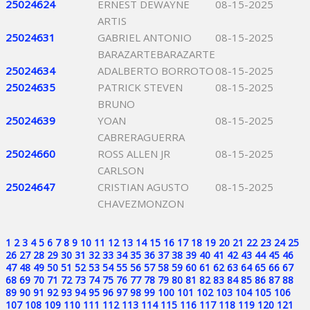
25024624
ERNEST DEWAYNE
08-15-2025
ARTIS
25024631
GABRIEL ANTONIO
08-15-2025
BARAZARTEBARAZARTE
25024634
ADALBERTO BORROTO
08-15-2025
25024635
PATRICK STEVEN
08-15-2025
BRUNO
25024639
YOAN
08-15-2025
CABRERAGUERRA
25024660
ROSS ALLEN JR
08-15-2025
CARLSON
25024647
CRISTIAN AGUSTO
08-15-2025
CHAVEZMONZON
1
2
3
4
5
6
7
8
9
10
11
12
13
14
15
16
17
18
19
20
21
22
23
24
25
26
27
28
29
30
31
32
33
34
35
36
37
38
39
40
41
42
43
44
45
46
47
48
49
50
51
52
53
54
55
56
57
58
59
60
61
62
63
64
65
66
67
68
69
70
71
72
73
74
75
76
77
78
79
80
81
82
83
84
85
86
87
88
89
90
91
92
93
94
95
96
97
98
99
100
101
102
103
104
105
106
107
108
109
110
111
112
113
114
115
116
117
118
119
120
121