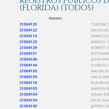
REGISTROS PÚBLICOS
(FLORIDA) (TODOS)
Numero
21004123
TURONE C
21004122
NICKOLAS
21004110
FRANCIS 
21004125
MARCUS 
21004129
ROBERT E
21004131
RUTHMAR
21004106
JOHN FRE
21004144
CHARLES 
21004130
MAURICIO
21004139
MALIK BA
21004118
BLAINE H
21004105
MARION B
21004104
ISAIAH E
21004154
RICKY DU
21004145
JEFFREY 