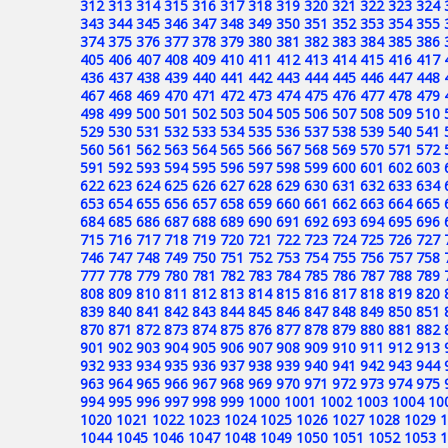
312
313
314
315
316
317
318
319
320
321
322
323
324
343
344
345
346
347
348
349
350
351
352
353
354
355
374
375
376
377
378
379
380
381
382
383
384
385
386
405
406
407
408
409
410
411
412
413
414
415
416
417
436
437
438
439
440
441
442
443
444
445
446
447
448
467
468
469
470
471
472
473
474
475
476
477
478
479
498
499
500
501
502
503
504
505
506
507
508
509
510
529
530
531
532
533
534
535
536
537
538
539
540
541
560
561
562
563
564
565
566
567
568
569
570
571
572
591
592
593
594
595
596
597
598
599
600
601
602
603
622
623
624
625
626
627
628
629
630
631
632
633
634
653
654
655
656
657
658
659
660
661
662
663
664
665
684
685
686
687
688
689
690
691
692
693
694
695
696
715
716
717
718
719
720
721
722
723
724
725
726
727
746
747
748
749
750
751
752
753
754
755
756
757
758
777
778
779
780
781
782
783
784
785
786
787
788
789
808
809
810
811
812
813
814
815
816
817
818
819
820
839
840
841
842
843
844
845
846
847
848
849
850
851
870
871
872
873
874
875
876
877
878
879
880
881
882
901
902
903
904
905
906
907
908
909
910
911
912
913
932
933
934
935
936
937
938
939
940
941
942
943
944
963
964
965
966
967
968
969
970
971
972
973
974
975
994
995
996
997
998
999
1000
1001
1002
1003
1004
10
1020
1021
1022
1023
1024
1025
1026
1027
1028
1029
1
1044
1045
1046
1047
1048
1049
1050
1051
1052
1053
1