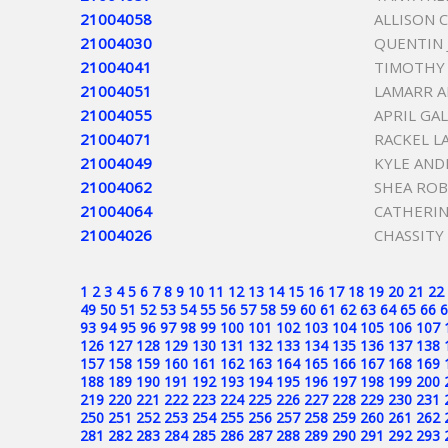
21004058
ALLISON 
21004030
QUENTIN 
21004041
TIMOTHY 
21004051
LAMARR 
21004055
APRIL GA
21004071
RACKEL L
21004049
KYLE AND
21004062
SHEA ROB
21004064
CATHERIN
21004026
CHASSITY
1
2
3
4
5
6
7
8
9
10
11
12
13
14
15
16
17
18
19
20
21
22
49
50
51
52
53
54
55
56
57
58
59
60
61
62
63
64
65
66
6
93
94
95
96
97
98
99
100
101
102
103
104
105
106
107
126
127
128
129
130
131
132
133
134
135
136
137
138
157
158
159
160
161
162
163
164
165
166
167
168
169
188
189
190
191
192
193
194
195
196
197
198
199
200
219
220
221
222
223
224
225
226
227
228
229
230
231
250
251
252
253
254
255
256
257
258
259
260
261
262
281
282
283
284
285
286
287
288
289
290
291
292
293