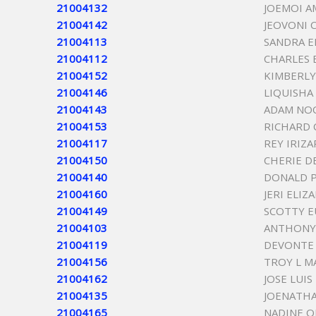
21004132
JOEMOI A
21004142
JEOVONI 
21004113
SANDRA E
21004112
CHARLES 
21004152
KIMBERL
21004146
LIQUISHA
21004143
ADAM NO
21004153
RICHARD
21004117
REY IRIZ
21004150
CHERIE DE
21004140
DONALD P
21004160
JERI ELI
21004149
SCOTTY 
21004103
ANTHONY
21004119
DEVONTE
21004156
TROY L M
21004162
JOSE LUI
21004135
JOENATHA
21004165
NADINE O