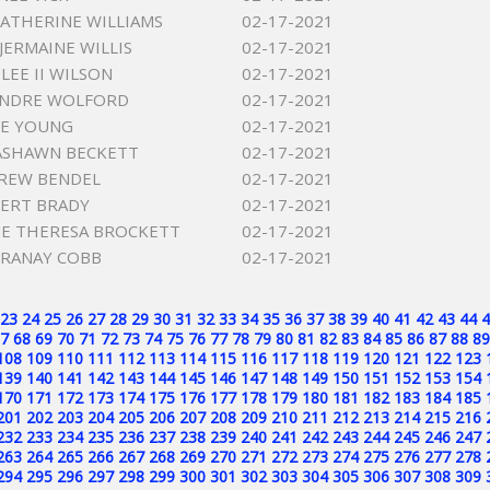
CATHERINE WILLIAMS
02-17-2021
JERMAINE WILLIS
02-17-2021
LEE II WILSON
02-17-2021
ANDRE WOLFORD
02-17-2021
LE YOUNG
02-17-2021
ASHAWN BECKETT
02-17-2021
REW BENDEL
02-17-2021
ERT BRADY
02-17-2021
E THERESA BROCKETT
02-17-2021
 RANAY COBB
02-17-2021
23
24
25
26
27
28
29
30
31
32
33
34
35
36
37
38
39
40
41
42
43
44
4
7
68
69
70
71
72
73
74
75
76
77
78
79
80
81
82
83
84
85
86
87
88
89
108
109
110
111
112
113
114
115
116
117
118
119
120
121
122
123
139
140
141
142
143
144
145
146
147
148
149
150
151
152
153
154
170
171
172
173
174
175
176
177
178
179
180
181
182
183
184
185
201
202
203
204
205
206
207
208
209
210
211
212
213
214
215
216
232
233
234
235
236
237
238
239
240
241
242
243
244
245
246
247
263
264
265
266
267
268
269
270
271
272
273
274
275
276
277
278
294
295
296
297
298
299
300
301
302
303
304
305
306
307
308
309