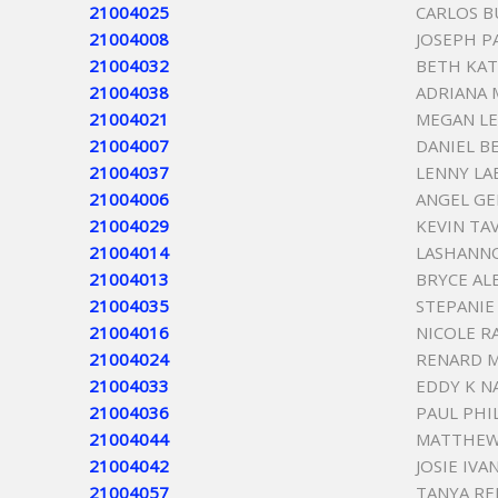
21004025
CARLOS 
21004008
JOSEPH P
21004032
BETH KAT
21004038
ADRIANA 
21004021
MEGAN L
21004007
DANIEL B
21004037
LENNY LA
21004006
ANGEL GE
21004029
KEVIN TA
21004014
LASHANN
21004013
BRYCE A
21004035
STEPANIE
21004016
NICOLE R
21004024
RENARD 
21004033
EDDY K 
21004036
PAUL PHI
21004044
MATTHEW
21004042
JOSIE IV
21004057
TANYA RE