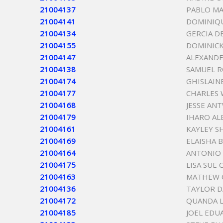
21004137
PABLO MA
21004141
DOMINIQ
21004134
GERCIA D
21004155
DOMINICK
21004147
ALEXANDE
21004138
SAMUEL 
21004174
GHISLAIN
21004177
CHARLES 
21004168
JESSE AN
21004179
IHARO A
21004161
KAYLEY S
21004169
ELAISHA
21004164
ANTONIO
21004175
LISA SUE 
21004163
MATHEW 
21004136
TAYLOR D
21004172
QUANDA 
21004185
JOEL EDU