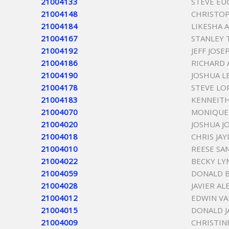
21004133
STEVE EU
21004148
CHRISTOP
21004184
LIKESHA 
21004167
STANLEY 
21004192
JEFF JOSE
21004186
RICHARD 
21004190
JOSHUA L
21004178
STEVE LO
21004183
KENNEIT
21004070
MONIQUE 
21004020
JOSHUA J
21004018
CHRIS JA
21004010
REESE SA
21004022
BECKY LY
21004059
DONALD B
21004028
JAVIER A
21004012
EDWIN VA
21004015
DONALD JA
21004009
CHRISTIN