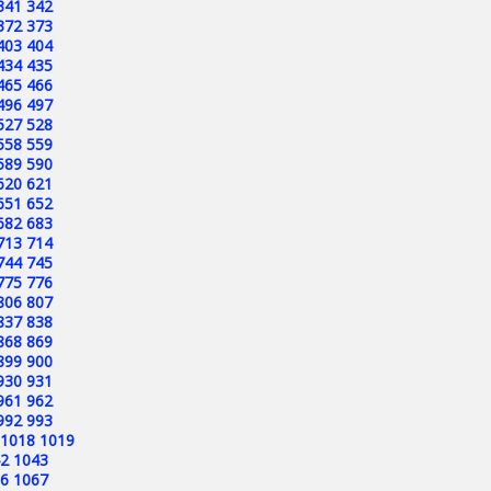
341
342
372
373
403
404
434
435
465
466
496
497
527
528
558
559
589
590
620
621
651
652
682
683
713
714
744
745
775
776
806
807
837
838
868
869
899
900
930
931
961
962
992
993
1018
1019
2
1043
6
1067