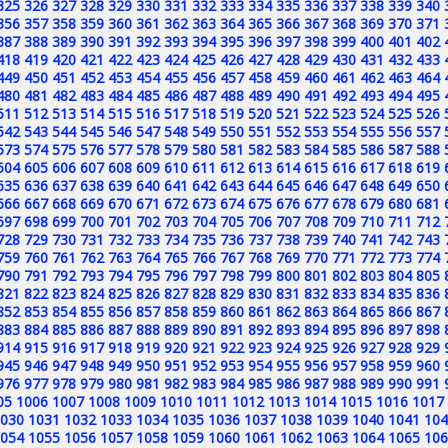
325
326
327
328
329
330
331
332
333
334
335
336
337
338
339
340
356
357
358
359
360
361
362
363
364
365
366
367
368
369
370
371
387
388
389
390
391
392
393
394
395
396
397
398
399
400
401
402
418
419
420
421
422
423
424
425
426
427
428
429
430
431
432
433
449
450
451
452
453
454
455
456
457
458
459
460
461
462
463
464
480
481
482
483
484
485
486
487
488
489
490
491
492
493
494
495
511
512
513
514
515
516
517
518
519
520
521
522
523
524
525
526
542
543
544
545
546
547
548
549
550
551
552
553
554
555
556
557
573
574
575
576
577
578
579
580
581
582
583
584
585
586
587
588
604
605
606
607
608
609
610
611
612
613
614
615
616
617
618
619
635
636
637
638
639
640
641
642
643
644
645
646
647
648
649
650
666
667
668
669
670
671
672
673
674
675
676
677
678
679
680
681
697
698
699
700
701
702
703
704
705
706
707
708
709
710
711
712
728
729
730
731
732
733
734
735
736
737
738
739
740
741
742
743
759
760
761
762
763
764
765
766
767
768
769
770
771
772
773
774
790
791
792
793
794
795
796
797
798
799
800
801
802
803
804
805
821
822
823
824
825
826
827
828
829
830
831
832
833
834
835
836
852
853
854
855
856
857
858
859
860
861
862
863
864
865
866
867
883
884
885
886
887
888
889
890
891
892
893
894
895
896
897
898
914
915
916
917
918
919
920
921
922
923
924
925
926
927
928
929
945
946
947
948
949
950
951
952
953
954
955
956
957
958
959
960
976
977
978
979
980
981
982
983
984
985
986
987
988
989
990
991
05
1006
1007
1008
1009
1010
1011
1012
1013
1014
1015
1016
1017
030
1031
1032
1033
1034
1035
1036
1037
1038
1039
1040
1041
104
054
1055
1056
1057
1058
1059
1060
1061
1062
1063
1064
1065
106