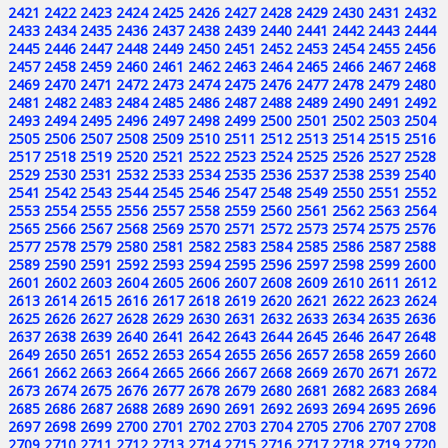
2421
2422
2423
2424
2425
2426
2427
2428
2429
2430
2431
2432
2433
2434
2435
2436
2437
2438
2439
2440
2441
2442
2443
2444
2445
2446
2447
2448
2449
2450
2451
2452
2453
2454
2455
2456
2457
2458
2459
2460
2461
2462
2463
2464
2465
2466
2467
2468
2469
2470
2471
2472
2473
2474
2475
2476
2477
2478
2479
2480
2481
2482
2483
2484
2485
2486
2487
2488
2489
2490
2491
2492
2493
2494
2495
2496
2497
2498
2499
2500
2501
2502
2503
2504
2505
2506
2507
2508
2509
2510
2511
2512
2513
2514
2515
2516
2517
2518
2519
2520
2521
2522
2523
2524
2525
2526
2527
2528
2529
2530
2531
2532
2533
2534
2535
2536
2537
2538
2539
2540
2541
2542
2543
2544
2545
2546
2547
2548
2549
2550
2551
2552
2553
2554
2555
2556
2557
2558
2559
2560
2561
2562
2563
2564
2565
2566
2567
2568
2569
2570
2571
2572
2573
2574
2575
2576
2577
2578
2579
2580
2581
2582
2583
2584
2585
2586
2587
2588
2589
2590
2591
2592
2593
2594
2595
2596
2597
2598
2599
2600
2601
2602
2603
2604
2605
2606
2607
2608
2609
2610
2611
2612
2613
2614
2615
2616
2617
2618
2619
2620
2621
2622
2623
2624
2625
2626
2627
2628
2629
2630
2631
2632
2633
2634
2635
2636
2637
2638
2639
2640
2641
2642
2643
2644
2645
2646
2647
2648
2649
2650
2651
2652
2653
2654
2655
2656
2657
2658
2659
2660
2661
2662
2663
2664
2665
2666
2667
2668
2669
2670
2671
2672
2673
2674
2675
2676
2677
2678
2679
2680
2681
2682
2683
2684
2685
2686
2687
2688
2689
2690
2691
2692
2693
2694
2695
2696
2697
2698
2699
2700
2701
2702
2703
2704
2705
2706
2707
2708
2709
2710
2711
2712
2713
2714
2715
2716
2717
2718
2719
2720