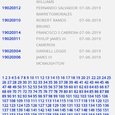
WILLIAMS
19020312
FERNANDO SALVADOR
07-06-2019
BARRETOMORALES
19020310
ROBERT RAMOS
07-06-2019
BRUNO
19020314
FRANCISCO S CABRERA
07-06-2019
19020311
PHILIP JAMES III
07-06-2019
CAMERON
19020304
DARNELL LEGGS
07-06-2019
19020306
JAMES III
07-06-2019
MCNAUGHTON
1
2
3
4
5
6
7
8
9
10
11
12
13
14
15
16
17
18
19
20
21
22
23
24
25
26
27
28
29
30
31
32
33
34
35
36
37
38
39
40
41
42
43
44
45
46
47
48
49
50
51
52
53
54
55
56
57
58
59
60
61
62
63
64
65
66
67
68
69
70
71
72
73
74
75
76
77
78
79
80
81
82
83
84
85
86
87
88
89
90
91
92
93
94
95
96
97
98
99
100
101
102
103
104
105
106
107
108
109
110
111
112
113
114
115
116
117
118
119
120
121
122
123
124
125
126
127
128
129
130
131
132
133
134
135
136
137
138
139
140
141
142
143
144
145
146
147
148
149
150
151
152
153
154
155
156
157
158
159
160
161
162
163
164
165
166