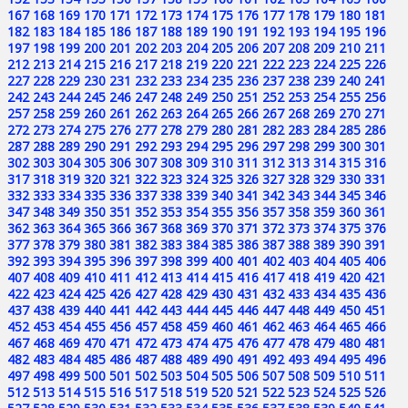
167
168
169
170
171
172
173
174
175
176
177
178
179
180
181
182
183
184
185
186
187
188
189
190
191
192
193
194
195
196
197
198
199
200
201
202
203
204
205
206
207
208
209
210
211
212
213
214
215
216
217
218
219
220
221
222
223
224
225
226
227
228
229
230
231
232
233
234
235
236
237
238
239
240
241
242
243
244
245
246
247
248
249
250
251
252
253
254
255
256
257
258
259
260
261
262
263
264
265
266
267
268
269
270
271
272
273
274
275
276
277
278
279
280
281
282
283
284
285
286
287
288
289
290
291
292
293
294
295
296
297
298
299
300
301
302
303
304
305
306
307
308
309
310
311
312
313
314
315
316
317
318
319
320
321
322
323
324
325
326
327
328
329
330
331
332
333
334
335
336
337
338
339
340
341
342
343
344
345
346
347
348
349
350
351
352
353
354
355
356
357
358
359
360
361
362
363
364
365
366
367
368
369
370
371
372
373
374
375
376
377
378
379
380
381
382
383
384
385
386
387
388
389
390
391
392
393
394
395
396
397
398
399
400
401
402
403
404
405
406
407
408
409
410
411
412
413
414
415
416
417
418
419
420
421
422
423
424
425
426
427
428
429
430
431
432
433
434
435
436
437
438
439
440
441
442
443
444
445
446
447
448
449
450
451
452
453
454
455
456
457
458
459
460
461
462
463
464
465
466
467
468
469
470
471
472
473
474
475
476
477
478
479
480
481
482
483
484
485
486
487
488
489
490
491
492
493
494
495
496
497
498
499
500
501
502
503
504
505
506
507
508
509
510
511
512
513
514
515
516
517
518
519
520
521
522
523
524
525
526