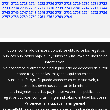
2721
2722
2723
2724
2725
2726
2727
2728
2729
2730
2731
2732
2733
2734
2735
2736
2737
2738
2739
2740
2741
2742
2743
2744
2745
2746
2747
2748
2749
2750
2751
2752
2753
2754
2755
2756
2757
2758
2759
2760
2761
2762
2763
2764
Todo el contenido de este sitio web se obtuvo de los registros
públicos publicados bajo la Ley Sunshine y las leyes de libertad de
información.
No poseemos ni afirmamos ningún privilegio de derechos de autor
sobre ninguna de las imágenes aquí contenidas.
Aunque su fotografía puede aparecer en este sitio web, NO
posee los derechos de autor de la misma.
Las imágenes de estas páginas se volvieron a publicar de
registros públicos; como tal, ningún individuo o entidad los posee.
Pertenecen a la ciudadanía en general.
OrangePublicRecords.com posee solo este nombre de dominio y