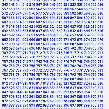
527
528
529
530
531
532
533
534
535
536
537
538
539
540
541
542
543
544
545
546
547
548
549
550
551
552
553
554
555
556
557
558
559
560
561
562
563
564
565
566
567
568
569
570
571
572
573
574
575
576
577
578
579
580
581
582
583
584
585
586
587
588
589
590
591
592
593
594
595
596
597
598
599
600
601
602
603
604
605
606
607
608
609
610
611
612
613
614
615
616
617
618
619
620
621
622
623
624
625
626
627
628
629
630
631
632
633
634
635
636
637
638
639
640
641
642
643
644
645
646
647
648
649
650
651
652
653
654
655
656
657
658
659
660
661
662
663
664
665
666
667
668
669
670
671
672
673
674
675
676
677
678
679
680
681
682
683
684
685
686
687
688
689
690
691
692
693
694
695
696
697
698
699
700
701
702
703
704
705
706
707
708
709
710
711
712
713
714
715
716
717
718
719
720
721
722
723
724
725
726
727
728
729
730
731
732
733
734
735
736
737
738
739
740
741
742
743
744
745
746
747
748
749
750
751
752
753
754
755
756
757
758
759
760
761
762
763
764
765
766
767
768
769
770
771
772
773
774
775
776
777
778
779
780
781
782
783
784
785
786
787
788
789
790
791
792
793
794
795
796
797
798
799
800
801
802
803
804
805
806
807
808
809
810
811
812
813
814
815
816
817
818
819
820
821
822
823
824
825
826
827
828
829
830
831
832
833
834
835
836
837
838
839
840
841
842
843
844
845
846
847
848
849
850
851
852
853
854
855
856
857
858
859
860
861
862
863
864
865
866
867
868
869
870
871
872
873
874
875
876
877
878
879
880
881
882
883
884
885
886
887
888
889
890
891
892
893
894
895
896
897
898
899
900
901