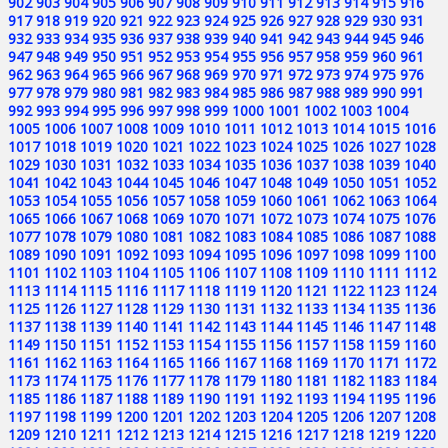
902
903
904
905
906
907
908
909
910
911
912
913
914
915
916
917
918
919
920
921
922
923
924
925
926
927
928
929
930
931
932
933
934
935
936
937
938
939
940
941
942
943
944
945
946
947
948
949
950
951
952
953
954
955
956
957
958
959
960
961
962
963
964
965
966
967
968
969
970
971
972
973
974
975
976
977
978
979
980
981
982
983
984
985
986
987
988
989
990
991
992
993
994
995
996
997
998
999
1000
1001
1002
1003
1004
1005
1006
1007
1008
1009
1010
1011
1012
1013
1014
1015
1016
1017
1018
1019
1020
1021
1022
1023
1024
1025
1026
1027
1028
1029
1030
1031
1032
1033
1034
1035
1036
1037
1038
1039
1040
1041
1042
1043
1044
1045
1046
1047
1048
1049
1050
1051
1052
1053
1054
1055
1056
1057
1058
1059
1060
1061
1062
1063
1064
1065
1066
1067
1068
1069
1070
1071
1072
1073
1074
1075
1076
1077
1078
1079
1080
1081
1082
1083
1084
1085
1086
1087
1088
1089
1090
1091
1092
1093
1094
1095
1096
1097
1098
1099
1100
1101
1102
1103
1104
1105
1106
1107
1108
1109
1110
1111
1112
1113
1114
1115
1116
1117
1118
1119
1120
1121
1122
1123
1124
1125
1126
1127
1128
1129
1130
1131
1132
1133
1134
1135
1136
1137
1138
1139
1140
1141
1142
1143
1144
1145
1146
1147
1148
1149
1150
1151
1152
1153
1154
1155
1156
1157
1158
1159
1160
1161
1162
1163
1164
1165
1166
1167
1168
1169
1170
1171
1172
1173
1174
1175
1176
1177
1178
1179
1180
1181
1182
1183
1184
1185
1186
1187
1188
1189
1190
1191
1192
1193
1194
1195
1196
1197
1198
1199
1200
1201
1202
1203
1204
1205
1206
1207
1208
1209
1210
1211
1212
1213
1214
1215
1216
1217
1218
1219
1220