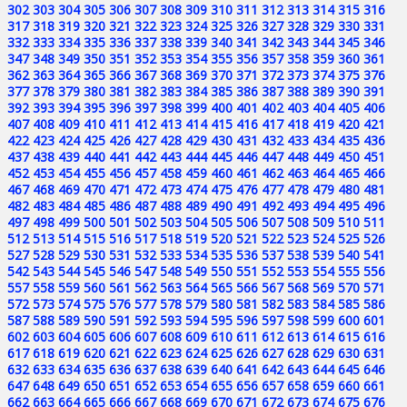
302
303
304
305
306
307
308
309
310
311
312
313
314
315
316
317
318
319
320
321
322
323
324
325
326
327
328
329
330
331
332
333
334
335
336
337
338
339
340
341
342
343
344
345
346
347
348
349
350
351
352
353
354
355
356
357
358
359
360
361
362
363
364
365
366
367
368
369
370
371
372
373
374
375
376
377
378
379
380
381
382
383
384
385
386
387
388
389
390
391
392
393
394
395
396
397
398
399
400
401
402
403
404
405
406
407
408
409
410
411
412
413
414
415
416
417
418
419
420
421
422
423
424
425
426
427
428
429
430
431
432
433
434
435
436
437
438
439
440
441
442
443
444
445
446
447
448
449
450
451
452
453
454
455
456
457
458
459
460
461
462
463
464
465
466
467
468
469
470
471
472
473
474
475
476
477
478
479
480
481
482
483
484
485
486
487
488
489
490
491
492
493
494
495
496
497
498
499
500
501
502
503
504
505
506
507
508
509
510
511
512
513
514
515
516
517
518
519
520
521
522
523
524
525
526
527
528
529
530
531
532
533
534
535
536
537
538
539
540
541
542
543
544
545
546
547
548
549
550
551
552
553
554
555
556
557
558
559
560
561
562
563
564
565
566
567
568
569
570
571
572
573
574
575
576
577
578
579
580
581
582
583
584
585
586
587
588
589
590
591
592
593
594
595
596
597
598
599
600
601
602
603
604
605
606
607
608
609
610
611
612
613
614
615
616
617
618
619
620
621
622
623
624
625
626
627
628
629
630
631
632
633
634
635
636
637
638
639
640
641
642
643
644
645
646
647
648
649
650
651
652
653
654
655
656
657
658
659
660
661
662
663
664
665
666
667
668
669
670
671
672
673
674
675
676