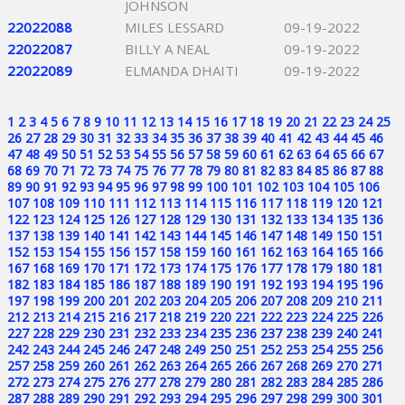
JOHNSON
22022088
MILES LESSARD
09-19-2022
22022087
BILLY A NEAL
09-19-2022
22022089
ELMANDA DHAITI
09-19-2022
1
2
3
4
5
6
7
8
9
10
11
12
13
14
15
16
17
18
19
20
21
22
23
24
25
26
27
28
29
30
31
32
33
34
35
36
37
38
39
40
41
42
43
44
45
46
47
48
49
50
51
52
53
54
55
56
57
58
59
60
61
62
63
64
65
66
67
68
69
70
71
72
73
74
75
76
77
78
79
80
81
82
83
84
85
86
87
88
89
90
91
92
93
94
95
96
97
98
99
100
101
102
103
104
105
106
107
108
109
110
111
112
113
114
115
116
117
118
119
120
121
122
123
124
125
126
127
128
129
130
131
132
133
134
135
136
137
138
139
140
141
142
143
144
145
146
147
148
149
150
151
152
153
154
155
156
157
158
159
160
161
162
163
164
165
166
167
168
169
170
171
172
173
174
175
176
177
178
179
180
181
182
183
184
185
186
187
188
189
190
191
192
193
194
195
196
197
198
199
200
201
202
203
204
205
206
207
208
209
210
211
212
213
214
215
216
217
218
219
220
221
222
223
224
225
226
227
228
229
230
231
232
233
234
235
236
237
238
239
240
241
242
243
244
245
246
247
248
249
250
251
252
253
254
255
256
257
258
259
260
261
262
263
264
265
266
267
268
269
270
271
272
273
274
275
276
277
278
279
280
281
282
283
284
285
286
287
288
289
290
291
292
293
294
295
296
297
298
299
300
301