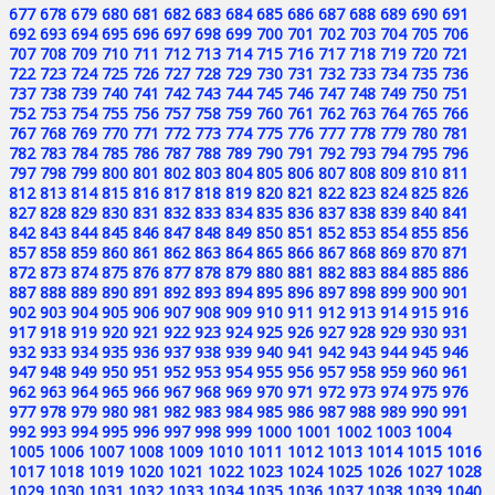
677
678
679
680
681
682
683
684
685
686
687
688
689
690
691
692
693
694
695
696
697
698
699
700
701
702
703
704
705
706
707
708
709
710
711
712
713
714
715
716
717
718
719
720
721
722
723
724
725
726
727
728
729
730
731
732
733
734
735
736
737
738
739
740
741
742
743
744
745
746
747
748
749
750
751
752
753
754
755
756
757
758
759
760
761
762
763
764
765
766
767
768
769
770
771
772
773
774
775
776
777
778
779
780
781
782
783
784
785
786
787
788
789
790
791
792
793
794
795
796
797
798
799
800
801
802
803
804
805
806
807
808
809
810
811
812
813
814
815
816
817
818
819
820
821
822
823
824
825
826
827
828
829
830
831
832
833
834
835
836
837
838
839
840
841
842
843
844
845
846
847
848
849
850
851
852
853
854
855
856
857
858
859
860
861
862
863
864
865
866
867
868
869
870
871
872
873
874
875
876
877
878
879
880
881
882
883
884
885
886
887
888
889
890
891
892
893
894
895
896
897
898
899
900
901
902
903
904
905
906
907
908
909
910
911
912
913
914
915
916
917
918
919
920
921
922
923
924
925
926
927
928
929
930
931
932
933
934
935
936
937
938
939
940
941
942
943
944
945
946
947
948
949
950
951
952
953
954
955
956
957
958
959
960
961
962
963
964
965
966
967
968
969
970
971
972
973
974
975
976
977
978
979
980
981
982
983
984
985
986
987
988
989
990
991
992
993
994
995
996
997
998
999
1000
1001
1002
1003
1004
1005
1006
1007
1008
1009
1010
1011
1012
1013
1014
1015
1016
1017
1018
1019
1020
1021
1022
1023
1024
1025
1026
1027
1028
1029
1030
1031
1032
1033
1034
1035
1036
1037
1038
1039
1040