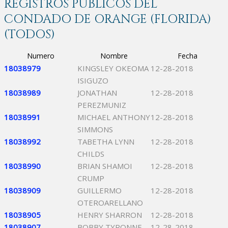
REGISTROS PÚBLICOS DEL
CONDADO DE ORANGE (FLORIDA)
(TODOS)
Numero
Nombre
Fecha
18038979
KINGSLEY OKEOMA
12-28-2018
ISIGUZO
18038989
JONATHAN
12-28-2018
PEREZMUNIZ
18038991
MICHAEL ANTHONY
12-28-2018
SIMMONS
18038992
TABETHA LYNN
12-28-2018
CHILDS
18038990
BRIAN SHAMOI
12-28-2018
CRUMP
18038909
GUILLERMO
12-28-2018
OTEROARELLANO
18038905
HENRY SHARRON
12-28-2018
18038907
BOBBY TYRONNE
12-28-2018