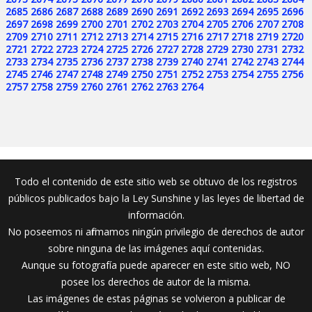
2685
2686
2687
2688
2689
2690
2691
2692
2693
2694
2695
2696
2697
2698
2699
2700
2701
2702
2703
2704
2705
2706
2707
2708
2709
2710
2711
2712
2713
2714
2715
2716
2717
2718
2719
2720
2721
2722
2723
2724
2725
2726
2727
2728
2729
2730
2731
2732
2733
2734
2735
2736
2737
2738
2739
2740
2741
2742
2743
2744
2745
2746
2747
2748
2749
2750
2751
2752
2753
2754
2755
2756
2757
2758
2759
2760
2761
2762
2763
2764
Todo el contenido de este sitio web se obtuvo de los registros
públicos publicados bajo la Ley Sunshine y las leyes de libertad de
información.
No poseemos ni afirmamos ningún privilegio de derechos de autor
sobre ninguna de las imágenes aquí contenidas.
Aunque su fotografía puede aparecer en este sitio web, NO
posee los derechos de autor de la misma.
Las imágenes de estas páginas se volvieron a publicar de