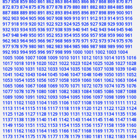
857
858
859
860
861
862
863
864
865
866
867
868
869
870
871
872
873
874
875
876
877
878
879
880
881
882
883
884
885
886
887
888
889
890
891
892
893
894
895
896
897
898
899
900
901
902
903
904
905
906
907
908
909
910
911
912
913
914
915
916
917
918
919
920
921
922
923
924
925
926
927
928
929
930
931
932
933
934
935
936
937
938
939
940
941
942
943
944
945
946
947
948
949
950
951
952
953
954
955
956
957
958
959
960
961
962
963
964
965
966
967
968
969
970
971
972
973
974
975
976
977
978
979
980
981
982
983
984
985
986
987
988
989
990
991
992
993
994
995
996
997
998
999
1000
1001
1002
1003
1004
1005
1006
1007
1008
1009
1010
1011
1012
1013
1014
1015
1016
1017
1018
1019
1020
1021
1022
1023
1024
1025
1026
1027
1028
1029
1030
1031
1032
1033
1034
1035
1036
1037
1038
1039
1040
1041
1042
1043
1044
1045
1046
1047
1048
1049
1050
1051
1052
1053
1054
1055
1056
1057
1058
1059
1060
1061
1062
1063
1064
1065
1066
1067
1068
1069
1070
1071
1072
1073
1074
1075
1076
1077
1078
1079
1080
1081
1082
1083
1084
1085
1086
1087
1088
1089
1090
1091
1092
1093
1094
1095
1096
1097
1098
1099
1100
1101
1102
1103
1104
1105
1106
1107
1108
1109
1110
1111
1112
1113
1114
1115
1116
1117
1118
1119
1120
1121
1122
1123
1124
1125
1126
1127
1128
1129
1130
1131
1132
1133
1134
1135
1136
1137
1138
1139
1140
1141
1142
1143
1144
1145
1146
1147
1148
1149
1150
1151
1152
1153
1154
1155
1156
1157
1158
1159
1160
1161
1162
1163
1164
1165
1166
1167
1168
1169
1170
1171
1172
1173
1174
1175
1176
1177
1178
1179
1180
1181
1182
1183
1184