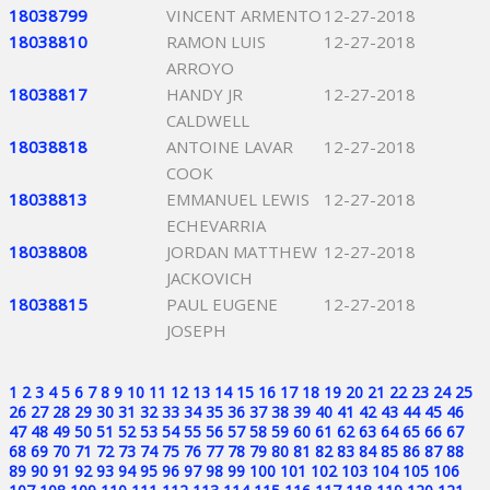
18038799
VINCENT ARMENTO
12-27-2018
18038810
RAMON LUIS
12-27-2018
ARROYO
18038817
HANDY JR
12-27-2018
CALDWELL
18038818
ANTOINE LAVAR
12-27-2018
COOK
18038813
EMMANUEL LEWIS
12-27-2018
ECHEVARRIA
18038808
JORDAN MATTHEW
12-27-2018
JACKOVICH
18038815
PAUL EUGENE
12-27-2018
JOSEPH
1
2
3
4
5
6
7
8
9
10
11
12
13
14
15
16
17
18
19
20
21
22
23
24
25
26
27
28
29
30
31
32
33
34
35
36
37
38
39
40
41
42
43
44
45
46
47
48
49
50
51
52
53
54
55
56
57
58
59
60
61
62
63
64
65
66
67
68
69
70
71
72
73
74
75
76
77
78
79
80
81
82
83
84
85
86
87
88
89
90
91
92
93
94
95
96
97
98
99
100
101
102
103
104
105
106