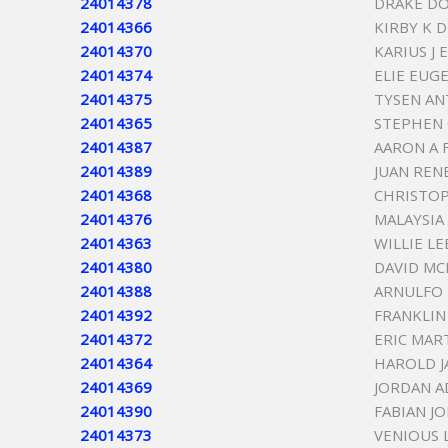
24014378
DRAKE DO
24014366
KIRBY K 
24014370
KARIUS J
24014374
ELIE EUG
24014375
TYSEN AN
24014365
STEPHEN 
24014387
AARON A 
24014389
JUAN REN
24014368
CHRISTO
24014376
MALAYSIA
24014363
WILLIE L
24014380
DAVID MC
24014388
ARNULFO 
24014392
FRANKLIN
24014372
ERIC MAR
24014364
HAROLD J
24014369
JORDAN A
24014390
FABIAN J
24014373
VENIOUS 