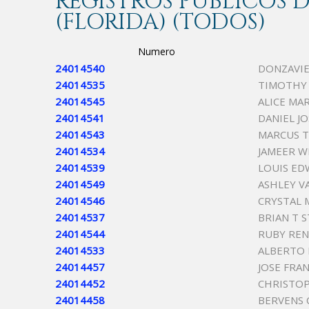
REGISTROS PÚBLICOS
(FLORIDA) (TODOS)
Numero
24014540
DONZAVIE
24014535
TIMOTHY
24014545
ALICE MA
24014541
DANIEL J
24014543
MARCUS 
24014534
JAMEER W
24014539
LOUIS ED
24014549
ASHLEY V
24014546
CRYSTAL 
24014537
BRIAN T 
24014544
RUBY RE
24014533
ALBERTO
24014457
JOSE FRA
24014452
CHRISTO
24014458
BERVENS 