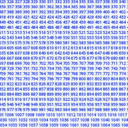
325
326
327
328
329
330
331
332
333
334
335
336
337
338
339
340
356
357
358
359
360
361
362
363
364
365
366
367
368
369
370
371
387
388
389
390
391
392
393
394
395
396
397
398
399
400
401
402
418
419
420
421
422
423
424
425
426
427
428
429
430
431
432
433
449
450
451
452
453
454
455
456
457
458
459
460
461
462
463
464
480
481
482
483
484
485
486
487
488
489
490
491
492
493
494
495
511
512
513
514
515
516
517
518
519
520
521
522
523
524
525
526
542
543
544
545
546
547
548
549
550
551
552
553
554
555
556
557
573
574
575
576
577
578
579
580
581
582
583
584
585
586
587
588
604
605
606
607
608
609
610
611
612
613
614
615
616
617
618
619
635
636
637
638
639
640
641
642
643
644
645
646
647
648
649
650
666
667
668
669
670
671
672
673
674
675
676
677
678
679
680
681
697
698
699
700
701
702
703
704
705
706
707
708
709
710
711
712
728
729
730
731
732
733
734
735
736
737
738
739
740
741
742
743
759
760
761
762
763
764
765
766
767
768
769
770
771
772
773
774
790
791
792
793
794
795
796
797
798
799
800
801
802
803
804
805
821
822
823
824
825
826
827
828
829
830
831
832
833
834
835
836
852
853
854
855
856
857
858
859
860
861
862
863
864
865
866
867
883
884
885
886
887
888
889
890
891
892
893
894
895
896
897
898
914
915
916
917
918
919
920
921
922
923
924
925
926
927
928
929
945
946
947
948
949
950
951
952
953
954
955
956
957
958
959
960
976
977
978
979
980
981
982
983
984
985
986
987
988
989
990
991
05
1006
1007
1008
1009
1010
1011
1012
1013
1014
1015
1016
1017
030
1031
1032
1033
1034
1035
1036
1037
1038
1039
1040
1041
104
054
1055
1056
1057
1058
1059
1060
1061
1062
1063
1064
1065
106