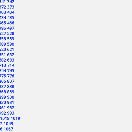
341
342
372
373
403
404
434
435
465
466
496
497
527
528
558
559
589
590
620
621
651
652
682
683
713
714
744
745
775
776
806
807
837
838
868
869
899
900
930
931
961
962
992
993
1018
1019
2
1043
6
1067