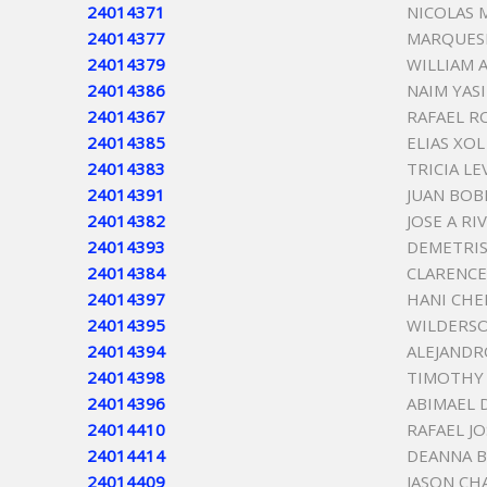
24014371
NICOLAS 
24014377
MARQUES
24014379
WILLIAM 
24014386
NAIM YAS
24014367
RAFAEL R
24014385
ELIAS XOL
24014383
TRICIA L
24014391
JUAN BOB
24014382
JOSE A RI
24014393
DEMETRIS
24014384
CLARENCE
24014397
HANI CHE
24014395
WILDERSO
24014394
ALEJANDR
24014398
TIMOTHY 
24014396
ABIMAEL 
24014410
RAFAEL JO
24014414
DEANNA 
24014409
JASON CH