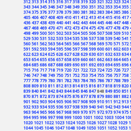
312
313
314
315
316
317
318
319
320
321
322
323
324
343
344
345
346
347
348
349
350
351
352
353
354
355
374
375
376
377
378
379
380
381
382
383
384
385
386
405
406
407
408
409
410
411
412
413
414
415
416
417
436
437
438
439
440
441
442
443
444
445
446
447
448
467
468
469
470
471
472
473
474
475
476
477
478
479
498
499
500
501
502
503
504
505
506
507
508
509
510
529
530
531
532
533
534
535
536
537
538
539
540
541
560
561
562
563
564
565
566
567
568
569
570
571
572
591
592
593
594
595
596
597
598
599
600
601
602
603
622
623
624
625
626
627
628
629
630
631
632
633
634
653
654
655
656
657
658
659
660
661
662
663
664
665
684
685
686
687
688
689
690
691
692
693
694
695
696
715
716
717
718
719
720
721
722
723
724
725
726
727
746
747
748
749
750
751
752
753
754
755
756
757
758
777
778
779
780
781
782
783
784
785
786
787
788
789
808
809
810
811
812
813
814
815
816
817
818
819
820
839
840
841
842
843
844
845
846
847
848
849
850
851
870
871
872
873
874
875
876
877
878
879
880
881
882
901
902
903
904
905
906
907
908
909
910
911
912
913
932
933
934
935
936
937
938
939
940
941
942
943
944
963
964
965
966
967
968
969
970
971
972
973
974
975
994
995
996
997
998
999
1000
1001
1002
1003
1004
10
1020
1021
1022
1023
1024
1025
1026
1027
1028
1029
1
1044
1045
1046
1047
1048
1049
1050
1051
1052
1053
1