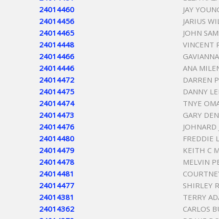
24014460
JAY YOUN
24014456
JARIUS WI
24014465
JOHN SA
24014448
VINCENT 
24014466
GAVIANNA
24014446
ANA MILE
24014472
DARREN 
24014475
DANNY LEE
24014474
TNYE OM
24014473
GARY DEN
24014476
JOHNARD 
24014480
FREDDIE 
24014479
KEITH C 
24014478
MELVIN P
24014481
COURTNE
24014477
SHIRLEY 
24014381
TERRY A
24014362
CARLOS 