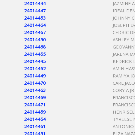
24014444
JAZMINE 
24014447
IREAL DE
24014453
JOHNNY C
24014464
JOSEPH D
24014467
CEDRIC D
24014450
ASHLEY M
24014468
GEOVANN
24014455
JARENA M
24014445
KEDRICK
24014462
AMIN HAS
24014449
RAMIYA J
24014470
CARL JACO
24014463
CORY A J
24014469
FRANCISC
24014471
FRANCISC
24014459
HENRISEL
24014454
TYREESE 
24014461
ANTONIO
24014451
ELZA NAZ