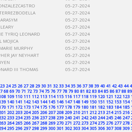
ONZALEZCASTRO
05-27-2024
TERREZBODELLA
05-27-2024
HARASYM
05-27-2024
LEARY
05-27-2024
E TYRIQ LEONARD
05-27-2024
L MOJICA
05-27-2024
 MARIE MURPHY
05-27-2024
HER JAY NEYHART
05-27-2024
UYEN
05-27-2024
ONARD III THOMAS
05-27-2024
23
24
25
26
27
28
29
30
31
32
33
34
35
36
37
38
39
40
41
42
43
44
4
7
68
69
70
71
72
73
74
75
76
77
78
79
80
81
82
83
84
85
86
87
88
89
108
109
110
111
112
113
114
115
116
117
118
119
120
121
122
123
139
140
141
142
143
144
145
146
147
148
149
150
151
152
153
154
170
171
172
173
174
175
176
177
178
179
180
181
182
183
184
185
201
202
203
204
205
206
207
208
209
210
211
212
213
214
215
216
232
233
234
235
236
237
238
239
240
241
242
243
244
245
246
247
263
264
265
266
267
268
269
270
271
272
273
274
275
276
277
278
294
295
296
297
298
299
300
301
302
303
304
305
306
307
308
309