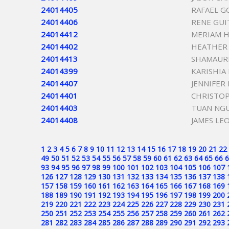
24014405
RAFAEL G
24014406
RENE GUI
24014412
MERIAM 
24014402
HEATHER 
24014413
SHAMAURI
24014399
KARISHIA 
24014407
JENNIFER
24014401
CHRISTOP
24014403
TUAN NG
24014408
JAMES LE
1
2
3
4
5
6
7
8
9
10
11
12
13
14
15
16
17
18
19
20
21
22
49
50
51
52
53
54
55
56
57
58
59
60
61
62
63
64
65
66
6
93
94
95
96
97
98
99
100
101
102
103
104
105
106
107
126
127
128
129
130
131
132
133
134
135
136
137
138
157
158
159
160
161
162
163
164
165
166
167
168
169
188
189
190
191
192
193
194
195
196
197
198
199
200
219
220
221
222
223
224
225
226
227
228
229
230
231
250
251
252
253
254
255
256
257
258
259
260
261
262
281
282
283
284
285
286
287
288
289
290
291
292
293