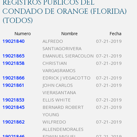
REGISTROS PÚBLICOS DEL
CONDADO DE ORANGE (FLORIDA)
(TODOS)
Numero
Nombre
Fecha
19021840
ALFREDO
07-21-2019
SANTIAGORIVERA
19021865
EMANUEL SIERACOLON
07-21-2019
19021858
CHRISTIAN
07-21-2019
VARGASRAMOS
19021866
EDRICK J VEGACOTTO
07-21-2019
19021861
JOHN CARLOS
07-21-2019
VIERASANTANA
19021853
ELLIS WHITE
07-21-2019
19021845
BERNARD ROBERT
07-21-2019
YOUNG
19021862
WILFREDO
07-21-2019
ALLENDEMORALES
19021846
EDWIN MIGUEL
07-21-2019