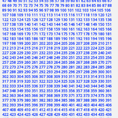
47
48
49
50
51
52
53
54
55
56
57
58
59
60
61
62
63
64
65
66
67
68
69
70
71
72
73
74
75
76
77
78
79
80
81
82
83
84
85
86
87
88
89
90
91
92
93
94
95
96
97
98
99
100
101
102
103
104
105
106
107
108
109
110
111
112
113
114
115
116
117
118
119
120
121
122
123
124
125
126
127
128
129
130
131
132
133
134
135
136
137
138
139
140
141
142
143
144
145
146
147
148
149
150
151
152
153
154
155
156
157
158
159
160
161
162
163
164
165
166
167
168
169
170
171
172
173
174
175
176
177
178
179
180
181
182
183
184
185
186
187
188
189
190
191
192
193
194
195
196
197
198
199
200
201
202
203
204
205
206
207
208
209
210
211
212
213
214
215
216
217
218
219
220
221
222
223
224
225
226
227
228
229
230
231
232
233
234
235
236
237
238
239
240
241
242
243
244
245
246
247
248
249
250
251
252
253
254
255
256
257
258
259
260
261
262
263
264
265
266
267
268
269
270
271
272
273
274
275
276
277
278
279
280
281
282
283
284
285
286
287
288
289
290
291
292
293
294
295
296
297
298
299
300
301
302
303
304
305
306
307
308
309
310
311
312
313
314
315
316
317
318
319
320
321
322
323
324
325
326
327
328
329
330
331
332
333
334
335
336
337
338
339
340
341
342
343
344
345
346
347
348
349
350
351
352
353
354
355
356
357
358
359
360
361
362
363
364
365
366
367
368
369
370
371
372
373
374
375
376
377
378
379
380
381
382
383
384
385
386
387
388
389
390
391
392
393
394
395
396
397
398
399
400
401
402
403
404
405
406
407
408
409
410
411
412
413
414
415
416
417
418
419
420
421
422
423
424
425
426
427
428
429
430
431
432
433
434
435
436