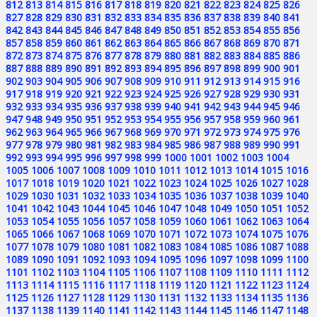
812
813
814
815
816
817
818
819
820
821
822
823
824
825
826
827
828
829
830
831
832
833
834
835
836
837
838
839
840
841
842
843
844
845
846
847
848
849
850
851
852
853
854
855
856
857
858
859
860
861
862
863
864
865
866
867
868
869
870
871
872
873
874
875
876
877
878
879
880
881
882
883
884
885
886
887
888
889
890
891
892
893
894
895
896
897
898
899
900
901
902
903
904
905
906
907
908
909
910
911
912
913
914
915
916
917
918
919
920
921
922
923
924
925
926
927
928
929
930
931
932
933
934
935
936
937
938
939
940
941
942
943
944
945
946
947
948
949
950
951
952
953
954
955
956
957
958
959
960
961
962
963
964
965
966
967
968
969
970
971
972
973
974
975
976
977
978
979
980
981
982
983
984
985
986
987
988
989
990
991
992
993
994
995
996
997
998
999
1000
1001
1002
1003
1004
1005
1006
1007
1008
1009
1010
1011
1012
1013
1014
1015
1016
1017
1018
1019
1020
1021
1022
1023
1024
1025
1026
1027
1028
1029
1030
1031
1032
1033
1034
1035
1036
1037
1038
1039
1040
1041
1042
1043
1044
1045
1046
1047
1048
1049
1050
1051
1052
1053
1054
1055
1056
1057
1058
1059
1060
1061
1062
1063
1064
1065
1066
1067
1068
1069
1070
1071
1072
1073
1074
1075
1076
1077
1078
1079
1080
1081
1082
1083
1084
1085
1086
1087
1088
1089
1090
1091
1092
1093
1094
1095
1096
1097
1098
1099
1100
1101
1102
1103
1104
1105
1106
1107
1108
1109
1110
1111
1112
1113
1114
1115
1116
1117
1118
1119
1120
1121
1122
1123
1124
1125
1126
1127
1128
1129
1130
1131
1132
1133
1134
1135
1136
1137
1138
1139
1140
1141
1142
1143
1144
1145
1146
1147
1148