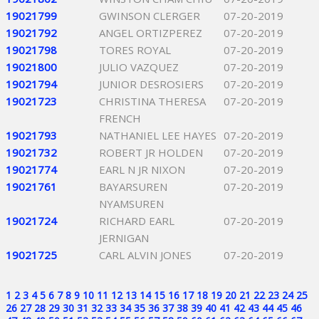
19021799
GWINSON CLERGER
07-20-2019
19021792
ANGEL ORTIZPEREZ
07-20-2019
19021798
TORES ROYAL
07-20-2019
19021800
JULIO VAZQUEZ
07-20-2019
19021794
JUNIOR DESROSIERS
07-20-2019
19021723
CHRISTINA THERESA
07-20-2019
FRENCH
19021793
NATHANIEL LEE HAYES
07-20-2019
19021732
ROBERT JR HOLDEN
07-20-2019
19021774
EARL N JR NIXON
07-20-2019
19021761
BAYARSUREN
07-20-2019
NYAMSUREN
19021724
RICHARD EARL
07-20-2019
JERNIGAN
19021725
CARL ALVIN JONES
07-20-2019
1
2
3
4
5
6
7
8
9
10
11
12
13
14
15
16
17
18
19
20
21
22
23
24
25
26
27
28
29
30
31
32
33
34
35
36
37
38
39
40
41
42
43
44
45
46