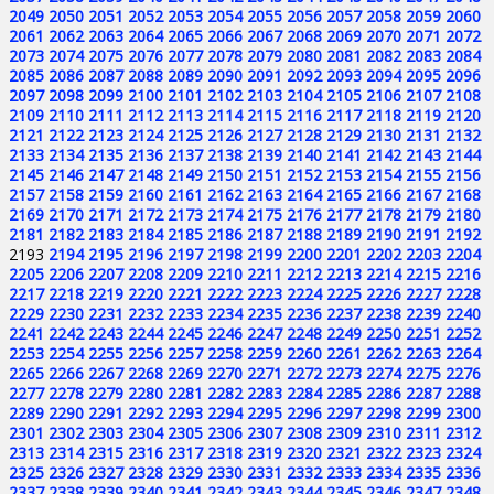
2049
2050
2051
2052
2053
2054
2055
2056
2057
2058
2059
2060
2061
2062
2063
2064
2065
2066
2067
2068
2069
2070
2071
2072
2073
2074
2075
2076
2077
2078
2079
2080
2081
2082
2083
2084
2085
2086
2087
2088
2089
2090
2091
2092
2093
2094
2095
2096
2097
2098
2099
2100
2101
2102
2103
2104
2105
2106
2107
2108
2109
2110
2111
2112
2113
2114
2115
2116
2117
2118
2119
2120
2121
2122
2123
2124
2125
2126
2127
2128
2129
2130
2131
2132
2133
2134
2135
2136
2137
2138
2139
2140
2141
2142
2143
2144
2145
2146
2147
2148
2149
2150
2151
2152
2153
2154
2155
2156
2157
2158
2159
2160
2161
2162
2163
2164
2165
2166
2167
2168
2169
2170
2171
2172
2173
2174
2175
2176
2177
2178
2179
2180
2181
2182
2183
2184
2185
2186
2187
2188
2189
2190
2191
2192
2193
2194
2195
2196
2197
2198
2199
2200
2201
2202
2203
2204
2205
2206
2207
2208
2209
2210
2211
2212
2213
2214
2215
2216
2217
2218
2219
2220
2221
2222
2223
2224
2225
2226
2227
2228
2229
2230
2231
2232
2233
2234
2235
2236
2237
2238
2239
2240
2241
2242
2243
2244
2245
2246
2247
2248
2249
2250
2251
2252
2253
2254
2255
2256
2257
2258
2259
2260
2261
2262
2263
2264
2265
2266
2267
2268
2269
2270
2271
2272
2273
2274
2275
2276
2277
2278
2279
2280
2281
2282
2283
2284
2285
2286
2287
2288
2289
2290
2291
2292
2293
2294
2295
2296
2297
2298
2299
2300
2301
2302
2303
2304
2305
2306
2307
2308
2309
2310
2311
2312
2313
2314
2315
2316
2317
2318
2319
2320
2321
2322
2323
2324
2325
2326
2327
2328
2329
2330
2331
2332
2333
2334
2335
2336
2337
2338
2339
2340
2341
2342
2343
2344
2345
2346
2347
2348