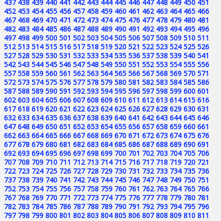
437
438
439
440
441
442
443
444
445
446
447
448
449
450
451
452
453
454
455
456
457
458
459
460
461
462
463
464
465
466
467
468
469
470
471
472
473
474
475
476
477
478
479
480
481
482
483
484
485
486
487
488
489
490
491
492
493
494
495
496
497
498
499
500
501
502
503
504
505
506
507
508
509
510
511
512
513
514
515
516
517
518
519
520
521
522
523
524
525
526
527
528
529
530
531
532
533
534
535
536
537
538
539
540
541
542
543
544
545
546
547
548
549
550
551
552
553
554
555
556
557
558
559
560
561
562
563
564
565
566
567
568
569
570
571
572
573
574
575
576
577
578
579
580
581
582
583
584
585
586
587
588
589
590
591
592
593
594
595
596
597
598
599
600
601
602
603
604
605
606
607
608
609
610
611
612
613
614
615
616
617
618
619
620
621
622
623
624
625
626
627
628
629
630
631
632
633
634
635
636
637
638
639
640
641
642
643
644
645
646
647
648
649
650
651
652
653
654
655
656
657
658
659
660
661
662
663
664
665
666
667
668
669
670
671
672
673
674
675
676
677
678
679
680
681
682
683
684
685
686
687
688
689
690
691
692
693
694
695
696
697
698
699
700
701
702
703
704
705
706
707
708
709
710
711
712
713
714
715
716
717
718
719
720
721
722
723
724
725
726
727
728
729
730
731
732
733
734
735
736
737
738
739
740
741
742
743
744
745
746
747
748
749
750
751
752
753
754
755
756
757
758
759
760
761
762
763
764
765
766
767
768
769
770
771
772
773
774
775
776
777
778
779
780
781
782
783
784
785
786
787
788
789
790
791
792
793
794
795
796
797
798
799
800
801
802
803
804
805
806
807
808
809
810
811