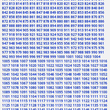
812
813
814
815
816
817
818
819
820
821
822
823
824
825
826
827
828
829
830
831
832
833
834
835
836
837
838
839
840
841
842
843
844
845
846
847
848
849
850
851
852
853
854
855
856
857
858
859
860
861
862
863
864
865
866
867
868
869
870
871
872
873
874
875
876
877
878
879
880
881
882
883
884
885
886
887
888
889
890
891
892
893
894
895
896
897
898
899
900
901
902
903
904
905
906
907
908
909
910
911
912
913
914
915
916
917
918
919
920
921
922
923
924
925
926
927
928
929
930
931
932
933
934
935
936
937
938
939
940
941
942
943
944
945
946
947
948
949
950
951
952
953
954
955
956
957
958
959
960
961
962
963
964
965
966
967
968
969
970
971
972
973
974
975
976
977
978
979
980
981
982
983
984
985
986
987
988
989
990
991
992
993
994
995
996
997
998
999
1000
1001
1002
1003
1004
1005
1006
1007
1008
1009
1010
1011
1012
1013
1014
1015
1016
1017
1018
1019
1020
1021
1022
1023
1024
1025
1026
1027
1028
1029
1030
1031
1032
1033
1034
1035
1036
1037
1038
1039
1040
1041
1042
1043
1044
1045
1046
1047
1048
1049
1050
1051
1052
1053
1054
1055
1056
1057
1058
1059
1060
1061
1062
1063
1064
1065
1066
1067
1068
1069
1070
1071
1072
1073
1074
1075
1076
1077
1078
1079
1080
1081
1082
1083
1084
1085
1086
1087
1088
1089
1090
1091
1092
1093
1094
1095
1096
1097
1098
1099
1100
1101
1102
1103
1104
1105
1106
1107
1108
1109
1110
1111
1112
1113
1114
1115
1116
1117
1118
1119
1120
1121
1122
1123
1124
1125
1126
1127
1128
1129
1130
1131
1132
1133
1134
1135
1136
1137
1138
1139
1140
1141
1142
1143
1144
1145
1146
1147
1148