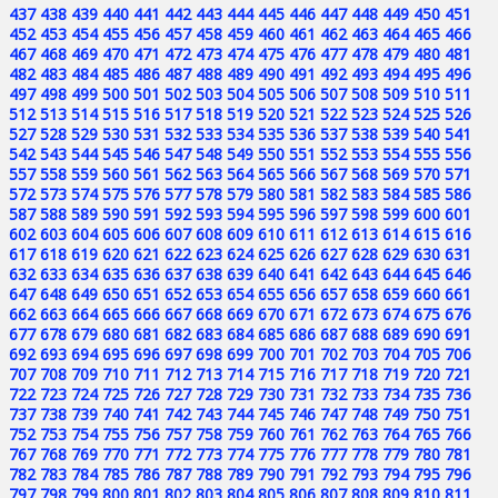
437
438
439
440
441
442
443
444
445
446
447
448
449
450
451
452
453
454
455
456
457
458
459
460
461
462
463
464
465
466
467
468
469
470
471
472
473
474
475
476
477
478
479
480
481
482
483
484
485
486
487
488
489
490
491
492
493
494
495
496
497
498
499
500
501
502
503
504
505
506
507
508
509
510
511
512
513
514
515
516
517
518
519
520
521
522
523
524
525
526
527
528
529
530
531
532
533
534
535
536
537
538
539
540
541
542
543
544
545
546
547
548
549
550
551
552
553
554
555
556
557
558
559
560
561
562
563
564
565
566
567
568
569
570
571
572
573
574
575
576
577
578
579
580
581
582
583
584
585
586
587
588
589
590
591
592
593
594
595
596
597
598
599
600
601
602
603
604
605
606
607
608
609
610
611
612
613
614
615
616
617
618
619
620
621
622
623
624
625
626
627
628
629
630
631
632
633
634
635
636
637
638
639
640
641
642
643
644
645
646
647
648
649
650
651
652
653
654
655
656
657
658
659
660
661
662
663
664
665
666
667
668
669
670
671
672
673
674
675
676
677
678
679
680
681
682
683
684
685
686
687
688
689
690
691
692
693
694
695
696
697
698
699
700
701
702
703
704
705
706
707
708
709
710
711
712
713
714
715
716
717
718
719
720
721
722
723
724
725
726
727
728
729
730
731
732
733
734
735
736
737
738
739
740
741
742
743
744
745
746
747
748
749
750
751
752
753
754
755
756
757
758
759
760
761
762
763
764
765
766
767
768
769
770
771
772
773
774
775
776
777
778
779
780
781
782
783
784
785
786
787
788
789
790
791
792
793
794
795
796
797
798
799
800
801
802
803
804
805
806
807
808
809
810
811