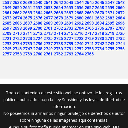
2637
2638
2639
2640
2641
2642
2643
2644
2645
2646
2647
2648
2649
2650
2651
2652
2653
2654
2655
2656
2657
2658
2659
2660
2661
2662
2663
2664
2665
2666
2667
2668
2669
2670
2671
2672
2673
2674
2675
2676
2677
2678
2679
2680
2681
2682
2683
2684
2685
2686
2687
2688
2689
2690
2691
2692
2693
2694
2695
2696
2697
2698
2699
2700
2701
2702
2703
2704
2705
2706
2707
2708
2709
2710
2711
2712
2713
2714
2715
2716
2717
2718
2719
2720
2721
2722
2723
2724
2725
2726
2727
2728
2729
2730
2731
2732
2733
2734
2735
2736
2737
2738
2739
2740
2741
2742
2743
2744
2745
2746
2747
2748
2749
2750
2751
2752
2753
2754
2755
2756
2757
2758
2759
2760
2761
2762
2763
2764
2765
Todo el contenido de este sitio web se obtuvo de los registros
públicos publicados bajo la Ley Sunshine y las leyes de libertad de
información.
No poseemos ni afirmamos ningún privilegio de derechos de autor
sobre ninguna de las imágenes aquí contenidas.
Aunque su fotografía puede aparecer en este sitio web, NO