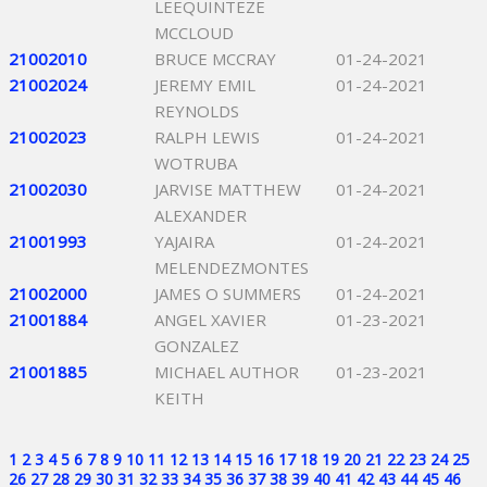
LEEQUINTEZE
MCCLOUD
21002010
BRUCE MCCRAY
01-24-2021
21002024
JEREMY EMIL
01-24-2021
REYNOLDS
21002023
RALPH LEWIS
01-24-2021
WOTRUBA
21002030
JARVISE MATTHEW
01-24-2021
ALEXANDER
21001993
YAJAIRA
01-24-2021
MELENDEZMONTES
21002000
JAMES O SUMMERS
01-24-2021
21001884
ANGEL XAVIER
01-23-2021
GONZALEZ
21001885
MICHAEL AUTHOR
01-23-2021
KEITH
1
2
3
4
5
6
7
8
9
10
11
12
13
14
15
16
17
18
19
20
21
22
23
24
25
26
27
28
29
30
31
32
33
34
35
36
37
38
39
40
41
42
43
44
45
46