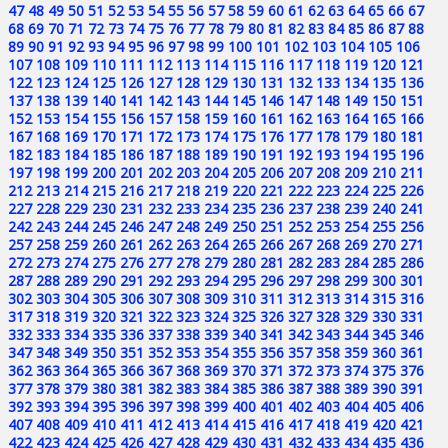
47
48
49
50
51
52
53
54
55
56
57
58
59
60
61
62
63
64
65
66
67
68
69
70
71
72
73
74
75
76
77
78
79
80
81
82
83
84
85
86
87
88
89
90
91
92
93
94
95
96
97
98
99
100
101
102
103
104
105
106
107
108
109
110
111
112
113
114
115
116
117
118
119
120
121
122
123
124
125
126
127
128
129
130
131
132
133
134
135
136
137
138
139
140
141
142
143
144
145
146
147
148
149
150
151
152
153
154
155
156
157
158
159
160
161
162
163
164
165
166
167
168
169
170
171
172
173
174
175
176
177
178
179
180
181
182
183
184
185
186
187
188
189
190
191
192
193
194
195
196
197
198
199
200
201
202
203
204
205
206
207
208
209
210
211
212
213
214
215
216
217
218
219
220
221
222
223
224
225
226
227
228
229
230
231
232
233
234
235
236
237
238
239
240
241
242
243
244
245
246
247
248
249
250
251
252
253
254
255
256
257
258
259
260
261
262
263
264
265
266
267
268
269
270
271
272
273
274
275
276
277
278
279
280
281
282
283
284
285
286
287
288
289
290
291
292
293
294
295
296
297
298
299
300
301
302
303
304
305
306
307
308
309
310
311
312
313
314
315
316
317
318
319
320
321
322
323
324
325
326
327
328
329
330
331
332
333
334
335
336
337
338
339
340
341
342
343
344
345
346
347
348
349
350
351
352
353
354
355
356
357
358
359
360
361
362
363
364
365
366
367
368
369
370
371
372
373
374
375
376
377
378
379
380
381
382
383
384
385
386
387
388
389
390
391
392
393
394
395
396
397
398
399
400
401
402
403
404
405
406
407
408
409
410
411
412
413
414
415
416
417
418
419
420
421
422
423
424
425
426
427
428
429
430
431
432
433
434
435
436