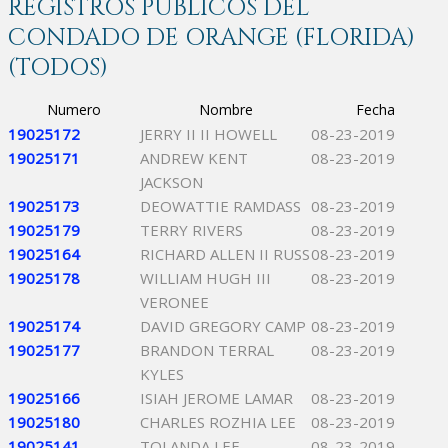
REGISTROS PÚBLICOS DEL
CONDADO DE ORANGE (FLORIDA)
(TODOS)
Numero
Nombre
Fecha
19025172
JERRY II II HOWELL
08-23-2019
19025171
ANDREW KENT
08-23-2019
JACKSON
19025173
DEOWATTIE RAMDASS
08-23-2019
19025179
TERRY RIVERS
08-23-2019
19025164
RICHARD ALLEN II RUSS
08-23-2019
19025178
WILLIAM HUGH III
08-23-2019
VERONEE
19025174
DAVID GREGORY CAMP
08-23-2019
19025177
BRANDON TERRAL
08-23-2019
KYLES
19025166
ISIAH JEROME LAMAR
08-23-2019
19025180
CHARLES ROZHIA LEE
08-23-2019
19025141
TOLANDA LEE
08-23-2019