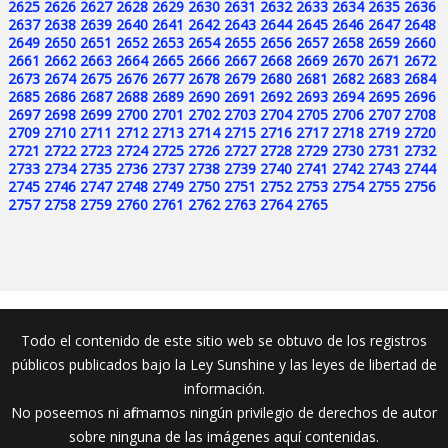
2625
2626
2627
2628
2629
2630
2631
2632
2633
2634
2635
2636
2637
2638
2639
2640
2641
2642
2643
2644
2645
2646
2647
2648
2649
2650
2651
2652
2653
2654
2655
2656
2657
2658
2659
2660
2661
2662
2663
2664
2665
2666
2667
2668
2669
2670
2671
2672
2673
2674
2675
2676
2677
2678
2679
2680
2681
2682
2683
2684
2685
2686
2687
2688
2689
2690
2691
2692
2693
2694
2695
2696
2697
2698
2699
2700
2701
2702
2703
2704
2705
2706
2707
2708
2709
2710
2711
2712
2713
2714
2715
2716
2717
2718
2719
2720
2721
2722
2723
2724
2725
2726
2727
2728
2729
2730
2731
2732
2733
2734
2735
2736
2737
2738
2739
2740
2741
2742
2743
2744
2745
2746
2747
2748
2749
2750
2751
2752
2753
2754
2755
2756
2757
2758
2759
2760
2761
2762
2763
2764
2765
Todo el contenido de este sitio web se obtuvo de los registros
públicos publicados bajo la Ley Sunshine y las leyes de libertad de
información.
No poseemos ni afirmamos ningún privilegio de derechos de autor
sobre ninguna de las imágenes aquí contenidas.