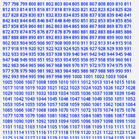
797
798
799
800
801
802
803
804
805
806
807
808
809
810
811
812
813
814
815
816
817
818
819
820
821
822
823
824
825
826
827
828
829
830
831
832
833
834
835
836
837
838
839
840
841
842
843
844
845
846
847
848
849
850
851
852
853
854
855
856
857
858
859
860
861
862
863
864
865
866
867
868
869
870
871
872
873
874
875
876
877
878
879
880
881
882
883
884
885
886
887
888
889
890
891
892
893
894
895
896
897
898
899
900
901
902
903
904
905
906
907
908
909
910
911
912
913
914
915
916
917
918
919
920
921
922
923
924
925
926
927
928
929
930
931
932
933
934
935
936
937
938
939
940
941
942
943
944
945
946
947
948
949
950
951
952
953
954
955
956
957
958
959
960
961
962
963
964
965
966
967
968
969
970
971
972
973
974
975
976
977
978
979
980
981
982
983
984
985
986
987
988
989
990
991
992
993
994
995
996
997
998
999
1000
1001
1002
1003
1004
1005
1006
1007
1008
1009
1010
1011
1012
1013
1014
1015
1016
1017
1018
1019
1020
1021
1022
1023
1024
1025
1026
1027
1028
1029
1030
1031
1032
1033
1034
1035
1036
1037
1038
1039
1040
1041
1042
1043
1044
1045
1046
1047
1048
1049
1050
1051
1052
1053
1054
1055
1056
1057
1058
1059
1060
1061
1062
1063
1064
1065
1066
1067
1068
1069
1070
1071
1072
1073
1074
1075
1076
1077
1078
1079
1080
1081
1082
1083
1084
1085
1086
1087
1088
1089
1090
1091
1092
1093
1094
1095
1096
1097
1098
1099
1100
1101
1102
1103
1104
1105
1106
1107
1108
1109
1110
1111
1112
1113
1114
1115
1116
1117
1118
1119
1120
1121
1122
1123
1124
1125
1126
1127
1128
1129
1130
1131
1132
1133
1134
1135
1136