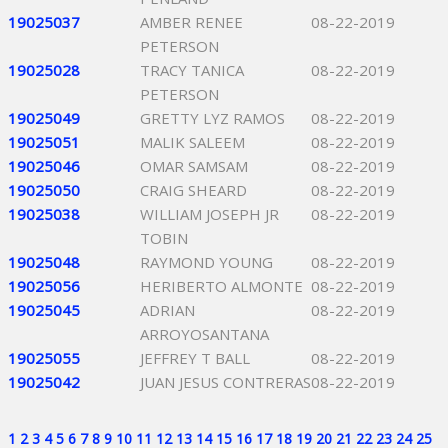
19025037
AMBER RENEE
08-22-2019
PETERSON
19025028
TRACY TANICA
08-22-2019
PETERSON
19025049
GRETTY LYZ RAMOS
08-22-2019
19025051
MALIK SALEEM
08-22-2019
19025046
OMAR SAMSAM
08-22-2019
19025050
CRAIG SHEARD
08-22-2019
19025038
WILLIAM JOSEPH JR
08-22-2019
TOBIN
19025048
RAYMOND YOUNG
08-22-2019
19025056
HERIBERTO ALMONTE
08-22-2019
19025045
ADRIAN
08-22-2019
ARROYOSANTANA
19025055
JEFFREY T BALL
08-22-2019
19025042
JUAN JESUS CONTRERAS
08-22-2019
1
2
3
4
5
6
7
8
9
10
11
12
13
14
15
16
17
18
19
20
21
22
23
24
25