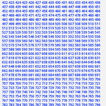
422
423
424
425
426
427
428
429
430
431
432
433
434
435
436
437
438
439
440
441
442
443
444
445
446
447
448
449
450
451
452
453
454
455
456
457
458
459
460
461
462
463
464
465
466
467
468
469
470
471
472
473
474
475
476
477
478
479
480
481
482
483
484
485
486
487
488
489
490
491
492
493
494
495
496
497
498
499
500
501
502
503
504
505
506
507
508
509
510
511
512
513
514
515
516
517
518
519
520
521
522
523
524
525
526
527
528
529
530
531
532
533
534
535
536
537
538
539
540
541
542
543
544
545
546
547
548
549
550
551
552
553
554
555
556
557
558
559
560
561
562
563
564
565
566
567
568
569
570
571
572
573
574
575
576
577
578
579
580
581
582
583
584
585
586
587
588
589
590
591
592
593
594
595
596
597
598
599
600
601
602
603
604
605
606
607
608
609
610
611
612
613
614
615
616
617
618
619
620
621
622
623
624
625
626
627
628
629
630
631
632
633
634
635
636
637
638
639
640
641
642
643
644
645
646
647
648
649
650
651
652
653
654
655
656
657
658
659
660
661
662
663
664
665
666
667
668
669
670
671
672
673
674
675
676
677
678
679
680
681
682
683
684
685
686
687
688
689
690
691
692
693
694
695
696
697
698
699
700
701
702
703
704
705
706
707
708
709
710
711
712
713
714
715
716
717
718
719
720
721
722
723
724
725
726
727
728
729
730
731
732
733
734
735
736
737
738
739
740
741
742
743
744
745
746
747
748
749
750
751
752
753
754
755
756
757
758
759
760
761
762
763
764
765
766
767
768
769
770
771
772
773
774
775
776
777
778
779
780
781
782
783
784
785
786
787
788
789
790
791
792
793
794
795
796