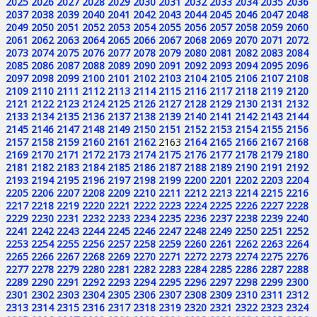
2025
2026
2027
2028
2029
2030
2031
2032
2033
2034
2035
2036
2037
2038
2039
2040
2041
2042
2043
2044
2045
2046
2047
2048
2049
2050
2051
2052
2053
2054
2055
2056
2057
2058
2059
2060
2061
2062
2063
2064
2065
2066
2067
2068
2069
2070
2071
2072
2073
2074
2075
2076
2077
2078
2079
2080
2081
2082
2083
2084
2085
2086
2087
2088
2089
2090
2091
2092
2093
2094
2095
2096
2097
2098
2099
2100
2101
2102
2103
2104
2105
2106
2107
2108
2109
2110
2111
2112
2113
2114
2115
2116
2117
2118
2119
2120
2121
2122
2123
2124
2125
2126
2127
2128
2129
2130
2131
2132
2133
2134
2135
2136
2137
2138
2139
2140
2141
2142
2143
2144
2145
2146
2147
2148
2149
2150
2151
2152
2153
2154
2155
2156
2157
2158
2159
2160
2161
2162
2163
2164
2165
2166
2167
2168
2169
2170
2171
2172
2173
2174
2175
2176
2177
2178
2179
2180
2181
2182
2183
2184
2185
2186
2187
2188
2189
2190
2191
2192
2193
2194
2195
2196
2197
2198
2199
2200
2201
2202
2203
2204
2205
2206
2207
2208
2209
2210
2211
2212
2213
2214
2215
2216
2217
2218
2219
2220
2221
2222
2223
2224
2225
2226
2227
2228
2229
2230
2231
2232
2233
2234
2235
2236
2237
2238
2239
2240
2241
2242
2243
2244
2245
2246
2247
2248
2249
2250
2251
2252
2253
2254
2255
2256
2257
2258
2259
2260
2261
2262
2263
2264
2265
2266
2267
2268
2269
2270
2271
2272
2273
2274
2275
2276
2277
2278
2279
2280
2281
2282
2283
2284
2285
2286
2287
2288
2289
2290
2291
2292
2293
2294
2295
2296
2297
2298
2299
2300
2301
2302
2303
2304
2305
2306
2307
2308
2309
2310
2311
2312
2313
2314
2315
2316
2317
2318
2319
2320
2321
2322
2323
2324