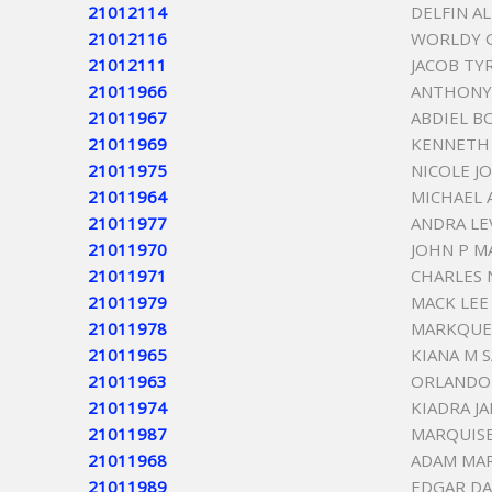
21012114
DELFIN AL
21012116
WORLDY 
21012111
JACOB TY
21011966
ANTHONY 
21011967
ABDIEL B
21011969
KENNETH 
21011975
NICOLE J
21011964
MICHAEL
21011977
ANDRA LE
21011970
JOHN P M
21011971
CHARLES
21011979
MACK LEE
21011978
MARKQUE
21011965
KIANA M 
21011963
ORLANDO 
21011974
KIADRA J
21011987
MARQUIS
21011968
ADAM MA
21011989
EDGAR DA