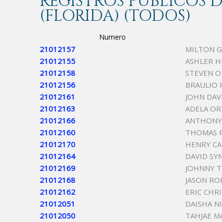
REGISTROS PÚBLICOS
(FLORIDA) (TODOS)
Numero
21012157
MILTON 
21012155
ASHLER H
21012158
STEVEN 
21012156
BRAULIO
21012161
JOHN DA
21012163
ADELA OR
21012166
ANTHONY 
21012160
THOMAS 
21012170
HENRY CA
21012164
DAVID SY
21012169
JOHNNY 
21012168
JASON R
21012162
ERIC CHR
21012051
DAISHA N
21012050
TAHJAE M