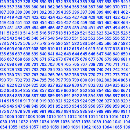
325
326
327
328
329
330
331
332
333
334
335
336
337
338
339
340
356
357
358
359
360
361
362
363
364
365
366
367
368
369
370
371
387
388
389
390
391
392
393
394
395
396
397
398
399
400
401
402
418
419
420
421
422
423
424
425
426
427
428
429
430
431
432
433
449
450
451
452
453
454
455
456
457
458
459
460
461
462
463
464
480
481
482
483
484
485
486
487
488
489
490
491
492
493
494
495
511
512
513
514
515
516
517
518
519
520
521
522
523
524
525
526
542
543
544
545
546
547
548
549
550
551
552
553
554
555
556
557
573
574
575
576
577
578
579
580
581
582
583
584
585
586
587
588
604
605
606
607
608
609
610
611
612
613
614
615
616
617
618
619
635
636
637
638
639
640
641
642
643
644
645
646
647
648
649
650
666
667
668
669
670
671
672
673
674
675
676
677
678
679
680
681
697
698
699
700
701
702
703
704
705
706
707
708
709
710
711
712
728
729
730
731
732
733
734
735
736
737
738
739
740
741
742
743
759
760
761
762
763
764
765
766
767
768
769
770
771
772
773
774
790
791
792
793
794
795
796
797
798
799
800
801
802
803
804
805
821
822
823
824
825
826
827
828
829
830
831
832
833
834
835
836
852
853
854
855
856
857
858
859
860
861
862
863
864
865
866
867
883
884
885
886
887
888
889
890
891
892
893
894
895
896
897
898
914
915
916
917
918
919
920
921
922
923
924
925
926
927
928
929
945
946
947
948
949
950
951
952
953
954
955
956
957
958
959
960
976
977
978
979
980
981
982
983
984
985
986
987
988
989
990
991
05
1006
1007
1008
1009
1010
1011
1012
1013
1014
1015
1016
1017
030
1031
1032
1033
1034
1035
1036
1037
1038
1039
1040
1041
104
054
1055
1056
1057
1058
1059
1060
1061
1062
1063
1064
1065
106