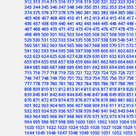
312
313
314
315
316
317
318
319
320
321
322
323
324
343
344
345
346
347
348
349
350
351
352
353
354
355
374
375
376
377
378
379
380
381
382
383
384
385
386
405
406
407
408
409
410
411
412
413
414
415
416
417
436
437
438
439
440
441
442
443
444
445
446
447
448
467
468
469
470
471
472
473
474
475
476
477
478
479
498
499
500
501
502
503
504
505
506
507
508
509
510
529
530
531
532
533
534
535
536
537
538
539
540
541
560
561
562
563
564
565
566
567
568
569
570
571
572
591
592
593
594
595
596
597
598
599
600
601
602
603
622
623
624
625
626
627
628
629
630
631
632
633
634
653
654
655
656
657
658
659
660
661
662
663
664
665
684
685
686
687
688
689
690
691
692
693
694
695
696
715
716
717
718
719
720
721
722
723
724
725
726
727
746
747
748
749
750
751
752
753
754
755
756
757
758
777
778
779
780
781
782
783
784
785
786
787
788
789
808
809
810
811
812
813
814
815
816
817
818
819
820
839
840
841
842
843
844
845
846
847
848
849
850
851
870
871
872
873
874
875
876
877
878
879
880
881
882
901
902
903
904
905
906
907
908
909
910
911
912
913
932
933
934
935
936
937
938
939
940
941
942
943
944
963
964
965
966
967
968
969
970
971
972
973
974
975
994
995
996
997
998
999
1000
1001
1002
1003
1004
10
1020
1021
1022
1023
1024
1025
1026
1027
1028
1029
1
1044
1045
1046
1047
1048
1049
1050
1051
1052
1053
1