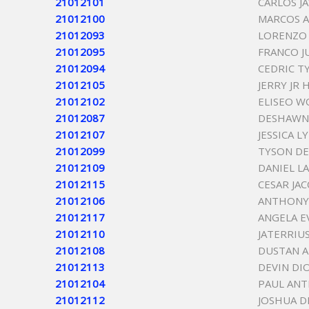
21012101
CARLOS J
21012100
MARCOS 
21012093
LORENZO
21012095
FRANCO J
21012094
CEDRIC 
21012105
JERRY JR
21012102
ELISEO 
21012087
DESHAWN
21012107
JESSICA 
21012099
TYSON D
21012109
DANIEL L
21012115
CESAR JA
21012106
ANTHONY
21012117
ANGELA E
21012110
JATERRIU
21012108
DUSTAN 
21012113
DEVIN DI
21012104
PAUL AN
21012112
JOSHUA D