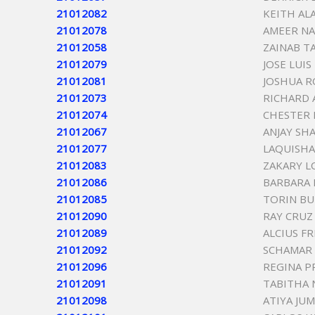
21012082
KEITH AL
21012078
AMEER NA
21012058
ZAINAB T
21012079
JOSE LUIS
21012081
JOSHUA 
21012073
RICHARD A
21012074
CHESTER
21012067
ANJAY SH
21012077
LAQUISHA
21012083
ZAKARY L
21012086
BARBARA 
21012085
TORIN B
21012090
RAY CRUZ
21012089
ALCIUS FR
21012092
SCHAMAR
21012096
REGINA P
21012091
TABITHA 
21012098
ATIYA JU