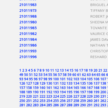
21011983
BRIGUEL 
21011973
TIFFANY 
21011988
ROBERT J
21011980
SHEENA V
21011985
TOVANTE
21011982
VAURICE 
21011984
JAMES DA
21011986
NATHAN T
21011993
CHRISTO
21011996
RESHARD 
1
2
3
4
5
6
7
8
9
10
11
12
13
14
15
16
17
18
19
20
21
22
49
50
51
52
53
54
55
56
57
58
59
60
61
62
63
64
65
66
6
93
94
95
96
97
98
99
100
101
102
103
104
105
106
107
126
127
128
129
130
131
132
133
134
135
136
137
138
157
158
159
160
161
162
163
164
165
166
167
168
169
188
189
190
191
192
193
194
195
196
197
198
199
200
219
220
221
222
223
224
225
226
227
228
229
230
231
250
251
252
253
254
255
256
257
258
259
260
261
262
281
282
283
284
285
286
287
288
289
290
291
292
293