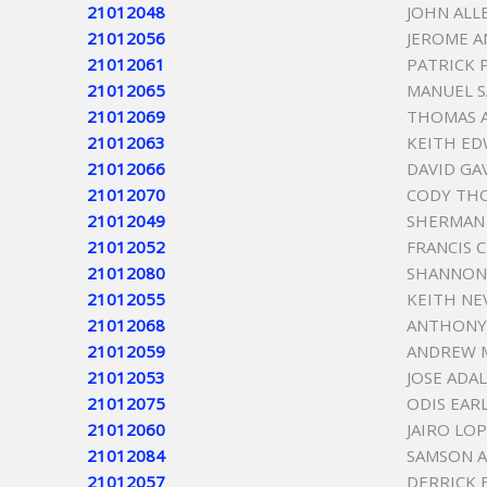
21012048
JOHN ALL
21012056
JEROME 
21012061
PATRICK
21012065
MANUEL 
21012069
THOMAS 
21012063
KEITH E
21012066
DAVID GA
21012070
CODY TH
21012049
SHERMAN
21012052
FRANCIS 
21012080
SHANNON 
21012055
KEITH NE
21012068
ANTHONY
21012059
ANDREW M
21012053
JOSE ADA
21012075
ODIS EARL
21012060
JAIRO LO
21012084
SAMSON 
21012057
DERRICK 