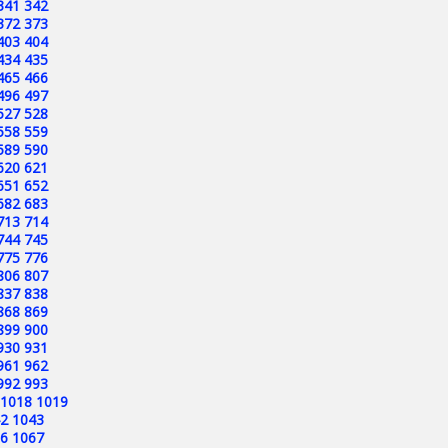
341
342
372
373
403
404
434
435
465
466
496
497
527
528
558
559
589
590
620
621
651
652
682
683
713
714
744
745
775
776
806
807
837
838
868
869
899
900
930
931
961
962
992
993
1018
1019
2
1043
6
1067