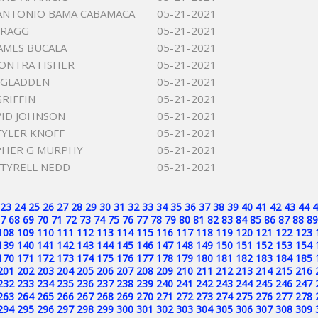
ANTONIO BAMA CABAMACA
05-21-2021
BRAGG
05-21-2021
AMES BUCALA
05-21-2021
ONTRA FISHER
05-21-2021
 GLADDEN
05-21-2021
GRIFFIN
05-21-2021
VID JOHNSON
05-21-2021
YLER KNOFF
05-21-2021
PHER G MURPHY
05-21-2021
TYRELL NEDD
05-21-2021
23
24
25
26
27
28
29
30
31
32
33
34
35
36
37
38
39
40
41
42
43
44
4
7
68
69
70
71
72
73
74
75
76
77
78
79
80
81
82
83
84
85
86
87
88
89
108
109
110
111
112
113
114
115
116
117
118
119
120
121
122
123
139
140
141
142
143
144
145
146
147
148
149
150
151
152
153
154
170
171
172
173
174
175
176
177
178
179
180
181
182
183
184
185
201
202
203
204
205
206
207
208
209
210
211
212
213
214
215
216
232
233
234
235
236
237
238
239
240
241
242
243
244
245
246
247
263
264
265
266
267
268
269
270
271
272
273
274
275
276
277
278
294
295
296
297
298
299
300
301
302
303
304
305
306
307
308
309