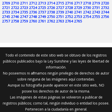
2709
2710
2711
2712
2713
2714
2715
2716
2717
2718
2719
2720
2721
2722
2723
2724
2725
2726
2727
2728
2729
2730
2731
2732
2733
2734
2735
2736
2737
2738
2739
2740
2741
2742
2743
2744
2745
2746
2747
2748
2749
2750
2751
2752
2753
2754
2755
2756
2757
2758
2759
2760
2761
2762
2763
2764
2765
Todo el contenido de este sitio web se obtuvo de los registros
públicos publicados bajo la Ley Sunshine y las leyes de libertad de
información.
No poseemos ni afirmamos ningún privilegio de derechos de autor
sobre ninguna de las imágenes aquí contenidas.
Aunque su fotografía puede aparecer en este sitio web, NO
posee los derechos de autor de la misma.
Las imágenes de estas páginas se volvieron a publicar de
registros públicos; como tal, ningún individuo o entidad los posee.
Pertenecen a la ciudadanía en general.