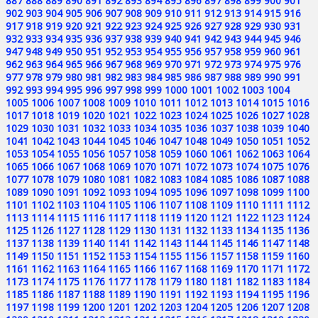
887
888
889
890
891
892
893
894
895
896
897
898
899
900
901
902
903
904
905
906
907
908
909
910
911
912
913
914
915
916
917
918
919
920
921
922
923
924
925
926
927
928
929
930
931
932
933
934
935
936
937
938
939
940
941
942
943
944
945
946
947
948
949
950
951
952
953
954
955
956
957
958
959
960
961
962
963
964
965
966
967
968
969
970
971
972
973
974
975
976
977
978
979
980
981
982
983
984
985
986
987
988
989
990
991
992
993
994
995
996
997
998
999
1000
1001
1002
1003
1004
1005
1006
1007
1008
1009
1010
1011
1012
1013
1014
1015
1016
1017
1018
1019
1020
1021
1022
1023
1024
1025
1026
1027
1028
1029
1030
1031
1032
1033
1034
1035
1036
1037
1038
1039
1040
1041
1042
1043
1044
1045
1046
1047
1048
1049
1050
1051
1052
1053
1054
1055
1056
1057
1058
1059
1060
1061
1062
1063
1064
1065
1066
1067
1068
1069
1070
1071
1072
1073
1074
1075
1076
1077
1078
1079
1080
1081
1082
1083
1084
1085
1086
1087
1088
1089
1090
1091
1092
1093
1094
1095
1096
1097
1098
1099
1100
1101
1102
1103
1104
1105
1106
1107
1108
1109
1110
1111
1112
1113
1114
1115
1116
1117
1118
1119
1120
1121
1122
1123
1124
1125
1126
1127
1128
1129
1130
1131
1132
1133
1134
1135
1136
1137
1138
1139
1140
1141
1142
1143
1144
1145
1146
1147
1148
1149
1150
1151
1152
1153
1154
1155
1156
1157
1158
1159
1160
1161
1162
1163
1164
1165
1166
1167
1168
1169
1170
1171
1172
1173
1174
1175
1176
1177
1178
1179
1180
1181
1182
1183
1184
1185
1186
1187
1188
1189
1190
1191
1192
1193
1194
1195
1196
1197
1198
1199
1200
1201
1202
1203
1204
1205
1206
1207
1208