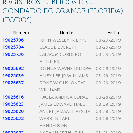
REGISTROS PÚBLICOS DEL
CONDADO DE ORANGE (FLORIDA)
(TODOS)
Numero
Nombre
Fecha
19025706
JOHN WESLEY JR EPPS
08-29-2019
19025704
CLAUDE EVERETT
08-29-2019
19025736
CALAAGA CORDERO
08-29-2019
PHILLIPS
19025692
JOSHUA WAYNE DILLOW
08-29-2019
19025639
HUEY LEE JR WILLIAMS
08-29-2019
19025637
RONTAVIOUS JONTAE
08-29-2019
WILLIAMS
19025616
PAOLA ANDREA CORAL
08-28-2019
19025623
JAMES EDWARD HALL
08-28-2019
19025620
ANDRE JAMAAL HAYSLIP
08-28-2019
19025632
WARREN EARL
08-28-2019
HENDERSON
19025622
NATHAN ARTHUR III
08-28-2019