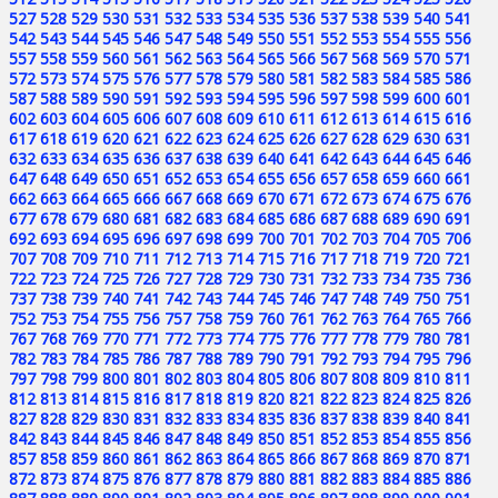
527
528
529
530
531
532
533
534
535
536
537
538
539
540
541
542
543
544
545
546
547
548
549
550
551
552
553
554
555
556
557
558
559
560
561
562
563
564
565
566
567
568
569
570
571
572
573
574
575
576
577
578
579
580
581
582
583
584
585
586
587
588
589
590
591
592
593
594
595
596
597
598
599
600
601
602
603
604
605
606
607
608
609
610
611
612
613
614
615
616
617
618
619
620
621
622
623
624
625
626
627
628
629
630
631
632
633
634
635
636
637
638
639
640
641
642
643
644
645
646
647
648
649
650
651
652
653
654
655
656
657
658
659
660
661
662
663
664
665
666
667
668
669
670
671
672
673
674
675
676
677
678
679
680
681
682
683
684
685
686
687
688
689
690
691
692
693
694
695
696
697
698
699
700
701
702
703
704
705
706
707
708
709
710
711
712
713
714
715
716
717
718
719
720
721
722
723
724
725
726
727
728
729
730
731
732
733
734
735
736
737
738
739
740
741
742
743
744
745
746
747
748
749
750
751
752
753
754
755
756
757
758
759
760
761
762
763
764
765
766
767
768
769
770
771
772
773
774
775
776
777
778
779
780
781
782
783
784
785
786
787
788
789
790
791
792
793
794
795
796
797
798
799
800
801
802
803
804
805
806
807
808
809
810
811
812
813
814
815
816
817
818
819
820
821
822
823
824
825
826
827
828
829
830
831
832
833
834
835
836
837
838
839
840
841
842
843
844
845
846
847
848
849
850
851
852
853
854
855
856
857
858
859
860
861
862
863
864
865
866
867
868
869
870
871
872
873
874
875
876
877
878
879
880
881
882
883
884
885
886