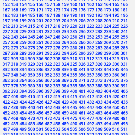
152
153
154
155
156
157
158
159
160
161
162
163
164
165
166
167
168
169
170
171
172
173
174
175
176
177
178
179
180
181
182
183
184
185
186
187
188
189
190
191
192
193
194
195
196
197
198
199
200
201
202
203
204
205
206
207
208
209
210
211
212
213
214
215
216
217
218
219
220
221
222
223
224
225
226
227
228
229
230
231
232
233
234
235
236
237
238
239
240
241
242
243
244
245
246
247
248
249
250
251
252
253
254
255
256
257
258
259
260
261
262
263
264
265
266
267
268
269
270
271
272
273
274
275
276
277
278
279
280
281
282
283
284
285
286
287
288
289
290
291
292
293
294
295
296
297
298
299
300
301
302
303
304
305
306
307
308
309
310
311
312
313
314
315
316
317
318
319
320
321
322
323
324
325
326
327
328
329
330
331
332
333
334
335
336
337
338
339
340
341
342
343
344
345
346
347
348
349
350
351
352
353
354
355
356
357
358
359
360
361
362
363
364
365
366
367
368
369
370
371
372
373
374
375
376
377
378
379
380
381
382
383
384
385
386
387
388
389
390
391
392
393
394
395
396
397
398
399
400
401
402
403
404
405
406
407
408
409
410
411
412
413
414
415
416
417
418
419
420
421
422
423
424
425
426
427
428
429
430
431
432
433
434
435
436
437
438
439
440
441
442
443
444
445
446
447
448
449
450
451
452
453
454
455
456
457
458
459
460
461
462
463
464
465
466
467
468
469
470
471
472
473
474
475
476
477
478
479
480
481
482
483
484
485
486
487
488
489
490
491
492
493
494
495
496
497
498
499
500
501
502
503
504
505
506
507
508
509
510
511
512
513
514
515
516
517
518
519
520
521
522
523
524
525
526