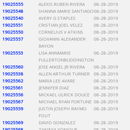
19025555
ALEXIS RUBEN RIVERA
08-28-2019
19025548
SHANNA MARIE SANTIAGO
08-28-2019
19025540
AVERY G STAPLES
08-28-2019
19025551
CRISTIAN JOEL VELEZ
08-28-2019
19025550
CORNELIUS V ATKINS
08-28-2019
19025557
GIOVANNI ALEXANDER
08-28-2019
BAYON
19025553
LISA ANNMARIE
08-28-2019
FULLERTONBUDDINGTON
19025560
JOSE ANGEL JR RIVERA
08-28-2019
19025538
ALLEN ARTHUR TURNER
08-28-2019
19025562
MARIA LEE AVARE
08-28-2019
19025561
JENNIFER DIAZ
08-28-2019
19025556
MICKAEL ULRICK DOUCE
08-28-2019
19025567
MICHAEL RYAN FORTUNE
08-28-2019
19025559
JUSTIN JOSEPH RAYMO
08-28-2019
FOUT
19025569
DAVID GONZALEZ
08-28-2019
19025568
TAKIEYA YONIQUE
08-28-2019