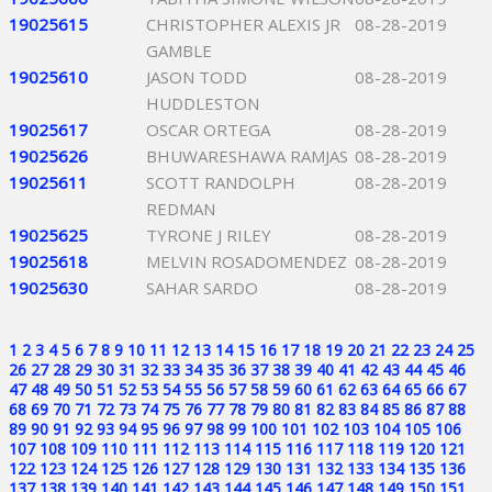
19025615
CHRISTOPHER ALEXIS JR
08-28-2019
GAMBLE
19025610
JASON TODD
08-28-2019
HUDDLESTON
19025617
OSCAR ORTEGA
08-28-2019
19025626
BHUWARESHAWA RAMJAS
08-28-2019
19025611
SCOTT RANDOLPH
08-28-2019
REDMAN
19025625
TYRONE J RILEY
08-28-2019
19025618
MELVIN ROSADOMENDEZ
08-28-2019
19025630
SAHAR SARDO
08-28-2019
1
2
3
4
5
6
7
8
9
10
11
12
13
14
15
16
17
18
19
20
21
22
23
24
25
26
27
28
29
30
31
32
33
34
35
36
37
38
39
40
41
42
43
44
45
46
47
48
49
50
51
52
53
54
55
56
57
58
59
60
61
62
63
64
65
66
67
68
69
70
71
72
73
74
75
76
77
78
79
80
81
82
83
84
85
86
87
88
89
90
91
92
93
94
95
96
97
98
99
100
101
102
103
104
105
106
107
108
109
110
111
112
113
114
115
116
117
118
119
120
121
122
123
124
125
126
127
128
129
130
131
132
133
134
135
136
137
138
139
140
141
142
143
144
145
146
147
148
149
150
151