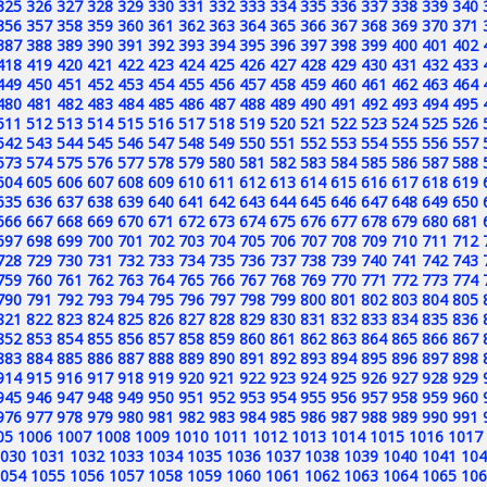
325
326
327
328
329
330
331
332
333
334
335
336
337
338
339
340
356
357
358
359
360
361
362
363
364
365
366
367
368
369
370
371
387
388
389
390
391
392
393
394
395
396
397
398
399
400
401
402
418
419
420
421
422
423
424
425
426
427
428
429
430
431
432
433
449
450
451
452
453
454
455
456
457
458
459
460
461
462
463
464
480
481
482
483
484
485
486
487
488
489
490
491
492
493
494
495
511
512
513
514
515
516
517
518
519
520
521
522
523
524
525
526
542
543
544
545
546
547
548
549
550
551
552
553
554
555
556
557
573
574
575
576
577
578
579
580
581
582
583
584
585
586
587
588
604
605
606
607
608
609
610
611
612
613
614
615
616
617
618
619
635
636
637
638
639
640
641
642
643
644
645
646
647
648
649
650
666
667
668
669
670
671
672
673
674
675
676
677
678
679
680
681
697
698
699
700
701
702
703
704
705
706
707
708
709
710
711
712
728
729
730
731
732
733
734
735
736
737
738
739
740
741
742
743
759
760
761
762
763
764
765
766
767
768
769
770
771
772
773
774
790
791
792
793
794
795
796
797
798
799
800
801
802
803
804
805
821
822
823
824
825
826
827
828
829
830
831
832
833
834
835
836
852
853
854
855
856
857
858
859
860
861
862
863
864
865
866
867
883
884
885
886
887
888
889
890
891
892
893
894
895
896
897
898
914
915
916
917
918
919
920
921
922
923
924
925
926
927
928
929
945
946
947
948
949
950
951
952
953
954
955
956
957
958
959
960
976
977
978
979
980
981
982
983
984
985
986
987
988
989
990
991
05
1006
1007
1008
1009
1010
1011
1012
1013
1014
1015
1016
1017
030
1031
1032
1033
1034
1035
1036
1037
1038
1039
1040
1041
104
054
1055
1056
1057
1058
1059
1060
1061
1062
1063
1064
1065
106