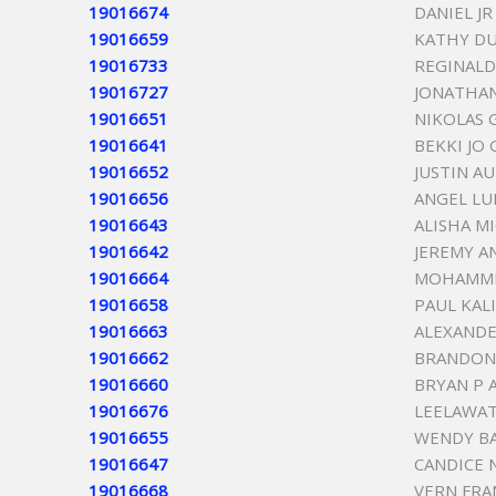
19016674
DANIEL JR
19016659
KATHY D
19016733
REGINALD
19016727
JONATHAN
19016651
NIKOLAS
19016641
BEKKI JO
19016652
JUSTIN A
19016656
ANGEL LU
19016643
ALISHA M
19016642
JEREMY A
19016664
MOHAMME
19016658
PAUL KAL
19016663
ALEXANDE
19016662
BRANDON
19016660
BRYAN P 
19016676
LEELAWAT
19016655
WENDY B
19016647
CANDICE 
19016668
VERN FRA