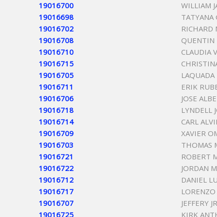
19016700
WILLIAM 
19016698
TATYANA 
19016702
RICHARD 
19016708
QUENTIN 
19016710
CLAUDIA 
19016715
CHRISTINA
19016705
LAQUADA 
19016711
ERIK RUB
19016706
JOSE ALB
19016718
LYNDELL 
19016714
CARL ALVI
19016709
XAVIER O
19016703
THOMAS 
19016721
ROBERT 
19016722
JORDAN M
19016712
DANIEL L
19016717
LORENZO
19016707
JEFFERY J
19016725
KIRK AN