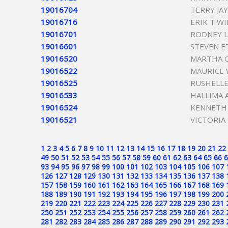
19016704
TERRY JA
19016716
ERIK T WI
19016701
RODNEY L
19016601
STEVEN E
19016520
MARTHA 
19016522
MAURICE
19016525
RUSHELLE
19016533
HALLIMA A
19016524
KENNETH
19016521
VICTORIA
1
2
3
4
5
6
7
8
9
10
11
12
13
14
15
16
17
18
19
20
21
22
49
50
51
52
53
54
55
56
57
58
59
60
61
62
63
64
65
66
6
93
94
95
96
97
98
99
100
101
102
103
104
105
106
107
126
127
128
129
130
131
132
133
134
135
136
137
138
157
158
159
160
161
162
163
164
165
166
167
168
169
188
189
190
191
192
193
194
195
196
197
198
199
200
219
220
221
222
223
224
225
226
227
228
229
230
231
250
251
252
253
254
255
256
257
258
259
260
261
262
281
282
283
284
285
286
287
288
289
290
291
292
293