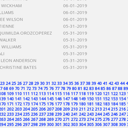
Y WICKHAM
06-01-2019
LLIAMS
06-01-2019
EE WILSON
06-01-2019
TIENNE
05-31-2019
QUIMILDA OROZCOPEREZ
05-31-2019
 WALKER
05-31-2019
 WILLIAMS
05-31-2019
LI
05-31-2019
 LEON ANDERSON
05-31-2019
 CHRISTINE BATES
05-31-2019
23
24
25
26
27
28
29
30
31
32
33
34
35
36
37
38
39
40
41
42
43
44
4
7
68
69
70
71
72
73
74
75
76
77
78
79
80
81
82
83
84
85
86
87
88
89
108
109
110
111
112
113
114
115
116
117
118
119
120
121
122
123
139
140
141
142
143
144
145
146
147
148
149
150
151
152
153
154
170
171
172
173
174
175
176
177
178
179
180
181
182
183
184
185
201
202
203
204
205
206
207
208
209
210
211
212
213
214
215
216
232
233
234
235
236
237
238
239
240
241
242
243
244
245
246
247
263
264
265
266
267
268
269
270
271
272
273
274
275
276
277
278
294
295
296
297
298
299
300
301
302
303
304
305
306
307
308
309