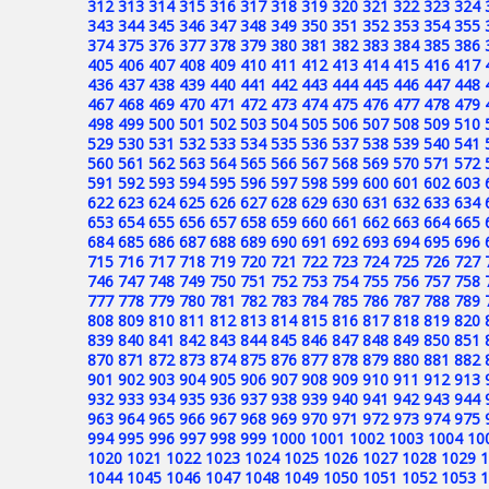
312
313
314
315
316
317
318
319
320
321
322
323
324
343
344
345
346
347
348
349
350
351
352
353
354
355
374
375
376
377
378
379
380
381
382
383
384
385
386
405
406
407
408
409
410
411
412
413
414
415
416
417
436
437
438
439
440
441
442
443
444
445
446
447
448
467
468
469
470
471
472
473
474
475
476
477
478
479
498
499
500
501
502
503
504
505
506
507
508
509
510
529
530
531
532
533
534
535
536
537
538
539
540
541
560
561
562
563
564
565
566
567
568
569
570
571
572
591
592
593
594
595
596
597
598
599
600
601
602
603
622
623
624
625
626
627
628
629
630
631
632
633
634
653
654
655
656
657
658
659
660
661
662
663
664
665
684
685
686
687
688
689
690
691
692
693
694
695
696
715
716
717
718
719
720
721
722
723
724
725
726
727
746
747
748
749
750
751
752
753
754
755
756
757
758
777
778
779
780
781
782
783
784
785
786
787
788
789
808
809
810
811
812
813
814
815
816
817
818
819
820
839
840
841
842
843
844
845
846
847
848
849
850
851
870
871
872
873
874
875
876
877
878
879
880
881
882
901
902
903
904
905
906
907
908
909
910
911
912
913
932
933
934
935
936
937
938
939
940
941
942
943
944
963
964
965
966
967
968
969
970
971
972
973
974
975
994
995
996
997
998
999
1000
1001
1002
1003
1004
10
1020
1021
1022
1023
1024
1025
1026
1027
1028
1029
1
1044
1045
1046
1047
1048
1049
1050
1051
1052
1053
1