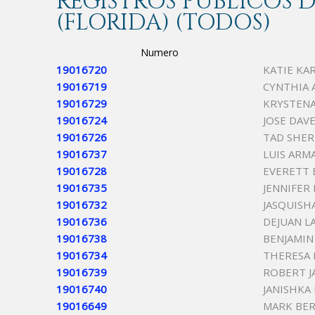
REGISTROS PÚBLICOS
(FLORIDA) (TODOS)
Numero
19016720
KATIE KA
19016719
CYNTHIA 
19016729
KRYSTENA
19016724
JOSE DAV
19016726
TAD SHER
19016737
LUIS ARM
19016728
EVERETT 
19016735
JENNIFER
19016732
JASQUISH
19016736
DEJUAN L
19016738
BENJAMIN
19016734
THERESA 
19016739
ROBERT J
19016740
JANISHKA
19016649
MARK BER