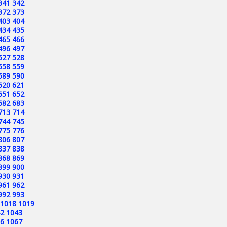
341
342
372
373
403
404
434
435
465
466
496
497
527
528
558
559
589
590
620
621
651
652
682
683
713
714
744
745
775
776
806
807
837
838
868
869
899
900
930
931
961
962
992
993
1018
1019
2
1043
6
1067