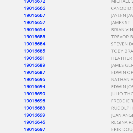
19016672
MICHAEL 
19016666
CANODID
19016667
JAYLEN J
19016657
JAMES ST
19016654
BRIAN VI
19016686
TREVOR B
19016684
STEVEN D
19016685
TOBY BR
19016691
HEATHER
19016689
JAMES GE
19016687
EDWIN OR
19016695
NATHAN A
19016694
EDWIN JO
19016690
JULIO TH
19016696
FREDDIE
19016688
RUDOLPH 
19016699
JUAN ANG
19016645
REGINA R
19016697
ERIK DOU