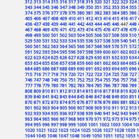
312
313
314
315
316
317
318
319
320
321
322
323
324
343
344
345
346
347
348
349
350
351
352
353
354
355
374
375
376
377
378
379
380
381
382
383
384
385
386
405
406
407
408
409
410
411
412
413
414
415
416
417
436
437
438
439
440
441
442
443
444
445
446
447
448
467
468
469
470
471
472
473
474
475
476
477
478
479
498
499
500
501
502
503
504
505
506
507
508
509
510
529
530
531
532
533
534
535
536
537
538
539
540
541
560
561
562
563
564
565
566
567
568
569
570
571
572
591
592
593
594
595
596
597
598
599
600
601
602
603
622
623
624
625
626
627
628
629
630
631
632
633
634
653
654
655
656
657
658
659
660
661
662
663
664
665
684
685
686
687
688
689
690
691
692
693
694
695
696
715
716
717
718
719
720
721
722
723
724
725
726
727
746
747
748
749
750
751
752
753
754
755
756
757
758
777
778
779
780
781
782
783
784
785
786
787
788
789
808
809
810
811
812
813
814
815
816
817
818
819
820
839
840
841
842
843
844
845
846
847
848
849
850
851
870
871
872
873
874
875
876
877
878
879
880
881
882
901
902
903
904
905
906
907
908
909
910
911
912
913
932
933
934
935
936
937
938
939
940
941
942
943
944
963
964
965
966
967
968
969
970
971
972
973
974
975
994
995
996
997
998
999
1000
1001
1002
1003
1004
10
1020
1021
1022
1023
1024
1025
1026
1027
1028
1029
1
1044
1045
1046
1047
1048
1049
1050
1051
1052
1053
1