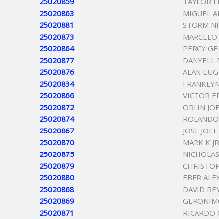
25020859
TAYLOR 
25020863
MIGUEL A
25020881
STORM NI
25020873
MARCELO
25020864
PERCY G
25020877
DANYELL
25020876
ALAN EU
25020834
FRANKLY
25020866
VICTOR 
25020872
ORLIN J
25020874
ROLANDO
25020867
JOSE JOEL
25020870
MARK K J
25020875
NICHOLAS
25020879
CHRISTOP
25020880
EBER AL
25020868
DAVID R
25020869
GERONIM
25020871
RICARDO 