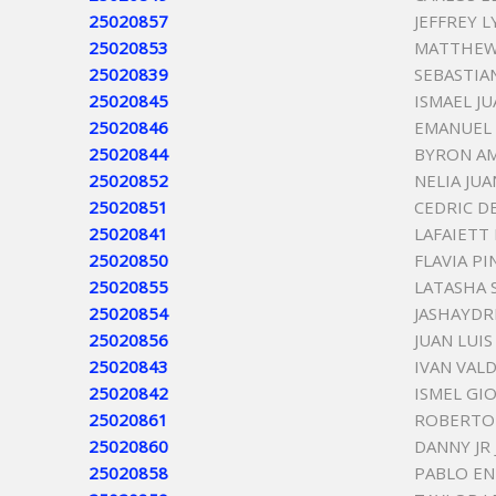
25020857
JEFFREY 
25020853
MATTHEW I
25020839
SEBASTIA
25020845
ISMAEL J
25020846
EMANUEL 
25020844
BYRON A
25020852
NELIA JU
25020851
CEDRIC D
25020841
LAFAIETT
25020850
FLAVIA P
25020855
LATASHA 
25020854
JASHAYDR
25020856
JUAN LUI
25020843
IVAN VAL
25020842
ISMEL GI
25020861
ROBERTO 
25020860
DANNY JR
25020858
PABLO EN