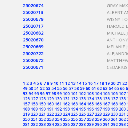
25020674
GRAY MAX
25020713
ALBERT A
25020679
WISNY TO
25020717
HAROLD 
25020682
MICHAEL 
25020670
ANTHONY
25020669
MELANIE 
25020722
ALEJANDR
25020672
MATTHEW 
25020671
CEDARIUS
1
2
3
4
5
6
7
8
9
10
11
12
13
14
15
16
17
18
19
20
21
22
49
50
51
52
53
54
55
56
57
58
59
60
61
62
63
64
65
66
6
93
94
95
96
97
98
99
100
101
102
103
104
105
106
107
126
127
128
129
130
131
132
133
134
135
136
137
138
157
158
159
160
161
162
163
164
165
166
167
168
169
188
189
190
191
192
193
194
195
196
197
198
199
200
219
220
221
222
223
224
225
226
227
228
229
230
231
250
251
252
253
254
255
256
257
258
259
260
261
262
281
282
283
284
285
286
287
288
289
290
291
292
293