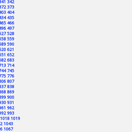
341
342
372
373
403
404
434
435
465
466
496
497
527
528
558
559
589
590
620
621
651
652
682
683
713
714
744
745
775
776
806
807
837
838
868
869
899
900
930
931
961
962
992
993
1018
1019
2
1043
6
1067