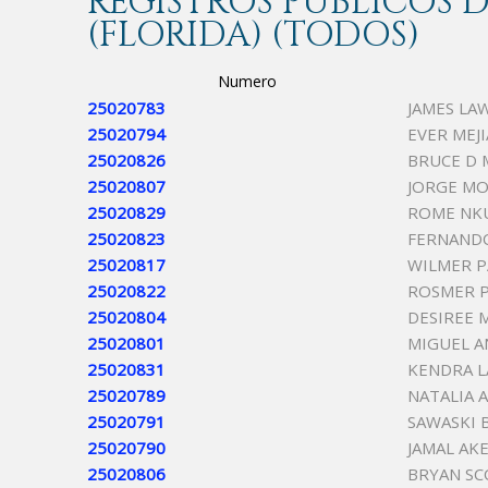
REGISTROS PÚBLICOS
(FLORIDA) (TODOS)
Numero
25020783
JAMES LA
25020794
EVER MEJI
25020826
BRUCE D
25020807
JORGE MO
25020829
ROME NK
25020823
FERNAND
25020817
WILMER P
25020822
ROSMER 
25020804
DESIREE 
25020801
MIGUEL 
25020831
KENDRA 
25020789
NATALIA 
25020791
SAWASKI 
25020790
JAMAL AK
25020806
BRYAN SC