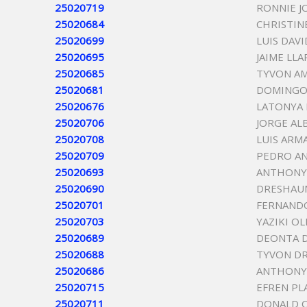
25020719
RONNIE J
25020684
CHRISTIN
25020699
LUIS DAV
25020695
JAIME LL
25020685
TYVON A
25020681
DOMINGO
25020676
LATONYA 
25020706
JORGE AL
25020708
LUIS AR
25020709
PEDRO A
25020693
ANTHONY
25020690
DRESHAUN
25020701
FERNAND
25020703
YAZIKI O
25020689
DEONTA 
25020688
TYVON D
25020686
ANTHONY
25020715
EFREN PL
25020711
DONALD 