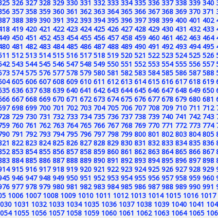
325
326
327
328
329
330
331
332
333
334
335
336
337
338
339
340
356
357
358
359
360
361
362
363
364
365
366
367
368
369
370
371
387
388
389
390
391
392
393
394
395
396
397
398
399
400
401
402
418
419
420
421
422
423
424
425
426
427
428
429
430
431
432
433
449
450
451
452
453
454
455
456
457
458
459
460
461
462
463
464
480
481
482
483
484
485
486
487
488
489
490
491
492
493
494
495
511
512
513
514
515
516
517
518
519
520
521
522
523
524
525
526
542
543
544
545
546
547
548
549
550
551
552
553
554
555
556
557
573
574
575
576
577
578
579
580
581
582
583
584
585
586
587
588
604
605
606
607
608
609
610
611
612
613
614
615
616
617
618
619
635
636
637
638
639
640
641
642
643
644
645
646
647
648
649
650
666
667
668
669
670
671
672
673
674
675
676
677
678
679
680
681
697
698
699
700
701
702
703
704
705
706
707
708
709
710
711
712
728
729
730
731
732
733
734
735
736
737
738
739
740
741
742
743
759
760
761
762
763
764
765
766
767
768
769
770
771
772
773
774
790
791
792
793
794
795
796
797
798
799
800
801
802
803
804
805
821
822
823
824
825
826
827
828
829
830
831
832
833
834
835
836
852
853
854
855
856
857
858
859
860
861
862
863
864
865
866
867
883
884
885
886
887
888
889
890
891
892
893
894
895
896
897
898
914
915
916
917
918
919
920
921
922
923
924
925
926
927
928
929
945
946
947
948
949
950
951
952
953
954
955
956
957
958
959
960
976
977
978
979
980
981
982
983
984
985
986
987
988
989
990
991
05
1006
1007
1008
1009
1010
1011
1012
1013
1014
1015
1016
1017
030
1031
1032
1033
1034
1035
1036
1037
1038
1039
1040
1041
104
054
1055
1056
1057
1058
1059
1060
1061
1062
1063
1064
1065
106