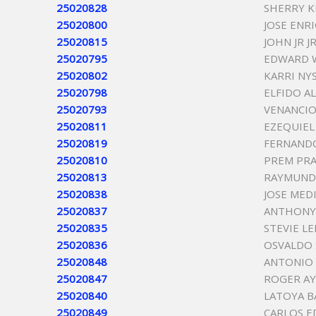
25020828
SHERRY K
25020800
JOSE ENR
25020815
JOHN JR J
25020795
EDWARD W
25020802
KARRI NY
25020798
ELFIDO A
25020793
VENANCI
25020811
EZEQUIEL
25020819
FERNANDO
25020810
PREM PR
25020813
RAYMUND
25020838
JOSE MED
25020837
ANTHONY
25020835
STEVIE L
25020836
OSVALDO
25020848
ANTONIO 
25020847
ROGER AY
25020840
LATOYA B
25020849
CARLOS E