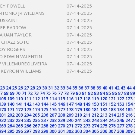
EY POWELL
07-14-2025
NTONIO JR WILLIAMS
07-14-2025
USSAINT
07-14-2025
LEE BARROW
07-14-2025
JAJUAN TAYLOR
07-14-2025
 CHAZZ SOTO
07-14-2025
JOY ROGERS
07-14-2025
O EDWIN VALENTIN
07-14-2025
VILLEMUREOLIVEIRA
07-14-2025
 KEYRON WILLIAMS
07-14-2025
23
24
25
26
27
28
29
30
31
32
33
34
35
36
37
38
39
40
41
42
43
44
4
7
68
69
70
71
72
73
74
75
76
77
78
79
80
81
82
83
84
85
86
87
88
89
108
109
110
111
112
113
114
115
116
117
118
119
120
121
122
123
139
140
141
142
143
144
145
146
147
148
149
150
151
152
153
154
170
171
172
173
174
175
176
177
178
179
180
181
182
183
184
185
201
202
203
204
205
206
207
208
209
210
211
212
213
214
215
216
232
233
234
235
236
237
238
239
240
241
242
243
244
245
246
247
263
264
265
266
267
268
269
270
271
272
273
274
275
276
277
278
294
295
296
297
298
299
300
301
302
303
304
305
306
307
308
309