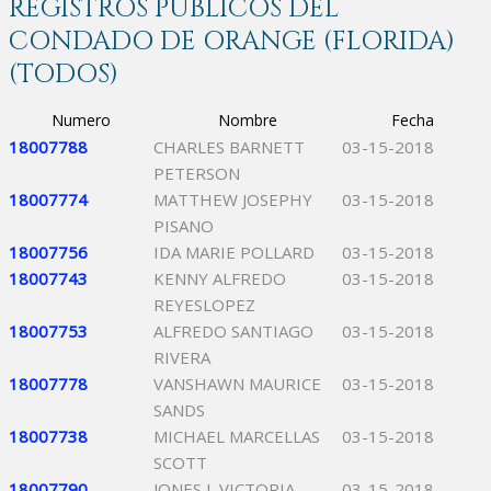
REGISTROS PÚBLICOS DEL
CONDADO DE ORANGE (FLORIDA)
(TODOS)
Numero
Nombre
Fecha
18007788
CHARLES BARNETT
03-15-2018
PETERSON
18007774
MATTHEW JOSEPHY
03-15-2018
PISANO
18007756
IDA MARIE POLLARD
03-15-2018
18007743
KENNY ALFREDO
03-15-2018
REYESLOPEZ
18007753
ALFREDO SANTIAGO
03-15-2018
RIVERA
18007778
VANSHAWN MAURICE
03-15-2018
SANDS
18007738
MICHAEL MARCELLAS
03-15-2018
SCOTT
18007790
JONES L VICTORIA
03-15-2018