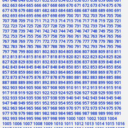
647
648
649
650
651
652
653
654
655
656
657
658
659
660
661
662
663
664
665
666
667
668
669
670
671
672
673
674
675
676
677
678
679
680
681
682
683
684
685
686
687
688
689
690
691
692
693
694
695
696
697
698
699
700
701
702
703
704
705
706
707
708
709
710
711
712
713
714
715
716
717
718
719
720
721
722
723
724
725
726
727
728
729
730
731
732
733
734
735
736
737
738
739
740
741
742
743
744
745
746
747
748
749
750
751
752
753
754
755
756
757
758
759
760
761
762
763
764
765
766
767
768
769
770
771
772
773
774
775
776
777
778
779
780
781
782
783
784
785
786
787
788
789
790
791
792
793
794
795
796
797
798
799
800
801
802
803
804
805
806
807
808
809
810
811
812
813
814
815
816
817
818
819
820
821
822
823
824
825
826
827
828
829
830
831
832
833
834
835
836
837
838
839
840
841
842
843
844
845
846
847
848
849
850
851
852
853
854
855
856
857
858
859
860
861
862
863
864
865
866
867
868
869
870
871
872
873
874
875
876
877
878
879
880
881
882
883
884
885
886
887
888
889
890
891
892
893
894
895
896
897
898
899
900
901
902
903
904
905
906
907
908
909
910
911
912
913
914
915
916
917
918
919
920
921
922
923
924
925
926
927
928
929
930
931
932
933
934
935
936
937
938
939
940
941
942
943
944
945
946
947
948
949
950
951
952
953
954
955
956
957
958
959
960
961
962
963
964
965
966
967
968
969
970
971
972
973
974
975
976
977
978
979
980
981
982
983
984
985
986
987
988
989
990
991
992
993
994
995
996
997
998
999
1000
1001
1002
1003
1004
1005
1006
1007
1008
1009
1010
1011
1012
1013
1014
1015
1016