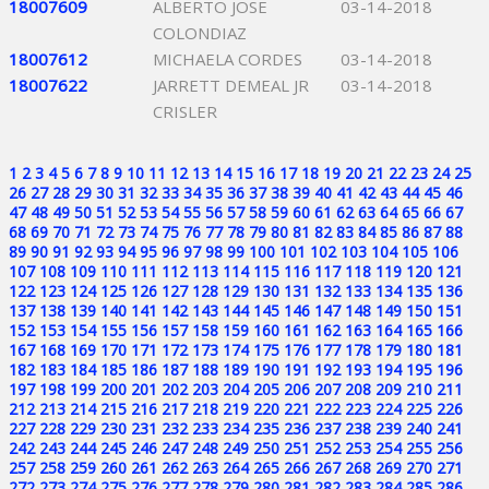
18007609
ALBERTO JOSE
03-14-2018
COLONDIAZ
18007612
MICHAELA CORDES
03-14-2018
18007622
JARRETT DEMEAL JR
03-14-2018
CRISLER
1
2
3
4
5
6
7
8
9
10
11
12
13
14
15
16
17
18
19
20
21
22
23
24
25
26
27
28
29
30
31
32
33
34
35
36
37
38
39
40
41
42
43
44
45
46
47
48
49
50
51
52
53
54
55
56
57
58
59
60
61
62
63
64
65
66
67
68
69
70
71
72
73
74
75
76
77
78
79
80
81
82
83
84
85
86
87
88
89
90
91
92
93
94
95
96
97
98
99
100
101
102
103
104
105
106
107
108
109
110
111
112
113
114
115
116
117
118
119
120
121
122
123
124
125
126
127
128
129
130
131
132
133
134
135
136
137
138
139
140
141
142
143
144
145
146
147
148
149
150
151
152
153
154
155
156
157
158
159
160
161
162
163
164
165
166
167
168
169
170
171
172
173
174
175
176
177
178
179
180
181
182
183
184
185
186
187
188
189
190
191
192
193
194
195
196
197
198
199
200
201
202
203
204
205
206
207
208
209
210
211
212
213
214
215
216
217
218
219
220
221
222
223
224
225
226
227
228
229
230
231
232
233
234
235
236
237
238
239
240
241
242
243
244
245
246
247
248
249
250
251
252
253
254
255
256
257
258
259
260
261
262
263
264
265
266
267
268
269
270
271
272
273
274
275
276
277
278
279
280
281
282
283
284
285
286