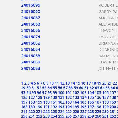
24016095
ROBERT L
24016060
GARRY PA
24016087
ANGELA L
24016068
ALEXAND
24016066
TRAVON 
24016074
EVAN ZAC
24016082
BRIANNA
24016064
DOMONIQ
24016058
RAYMOND
24016089
EDWIN M 
24016088
JOHNATHA
1
2
3
4
5
6
7
8
9
10
11
12
13
14
15
16
17
18
19
20
21
22
49
50
51
52
53
54
55
56
57
58
59
60
61
62
63
64
65
66
6
93
94
95
96
97
98
99
100
101
102
103
104
105
106
107
126
127
128
129
130
131
132
133
134
135
136
137
138
157
158
159
160
161
162
163
164
165
166
167
168
169
188
189
190
191
192
193
194
195
196
197
198
199
200
219
220
221
222
223
224
225
226
227
228
229
230
231
250
251
252
253
254
255
256
257
258
259
260
261
262