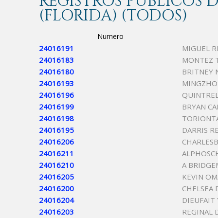
REGISTROS PÚBLICOS
(FLORIDA) (TODOS)
Numero
24016191
MIGUEL R
24016183
MONTEZ 
24016180
BRITNEY 
24016193
MINGZHO
24016196
QUINTREL
24016199
BRYAN CA
24016198
TORIONT
24016195
DARRIS R
24016206
CHARLESB
24016211
ALPHOSCH
24016210
A BRIDGE
24016205
KEVIN OM
24016200
CHELSEA 
24016204
DIEUFAIT
24016203
REGINAL 