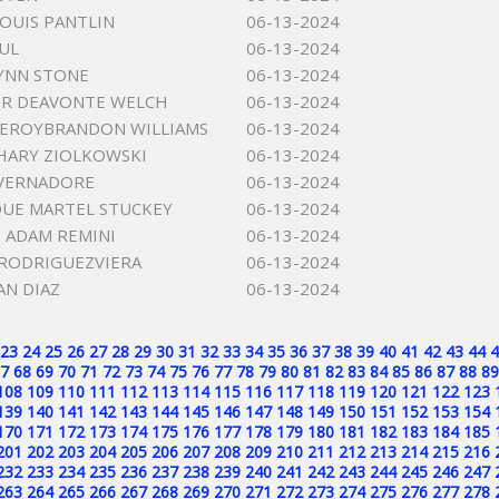
OUIS PANTLIN
06-13-2024
UL
06-13-2024
YNN STONE
06-13-2024
ER DEAVONTE WELCH
06-13-2024
LEROYBRANDON WILLIAMS
06-13-2024
HARY ZIOLKOWSKI
06-13-2024
 VERNADORE
06-13-2024
UE MARTEL STUCKEY
06-13-2024
 ADAM REMINI
06-13-2024
RODRIGUEZVIERA
06-13-2024
N DIAZ
06-13-2024
23
24
25
26
27
28
29
30
31
32
33
34
35
36
37
38
39
40
41
42
43
44
4
7
68
69
70
71
72
73
74
75
76
77
78
79
80
81
82
83
84
85
86
87
88
89
108
109
110
111
112
113
114
115
116
117
118
119
120
121
122
123
139
140
141
142
143
144
145
146
147
148
149
150
151
152
153
154
170
171
172
173
174
175
176
177
178
179
180
181
182
183
184
185
201
202
203
204
205
206
207
208
209
210
211
212
213
214
215
216
232
233
234
235
236
237
238
239
240
241
242
243
244
245
246
247
263
264
265
266
267
268
269
270
271
272
273
274
275
276
277
278