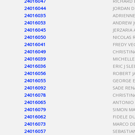
24016047
RICHARD 
24016044
JORDAN D
24016035
ADRIENNE
24016053
ANDREW 
24016045
JERZARIA
24016050
NICOLAS 
24016041
FREDY VE
24016049
CHRISTIN
24016039
MICHELLE
24016036
ERIC J SL
24016056
ROBERT 
24016055
GEORGE 
24016092
SADE REN
24016078
CHRISTIN
24016065
ANTONIO 
24016079
SIMON M
24016062
FIDELE D
24016073
MARCO D
24016057
SEBASTIA