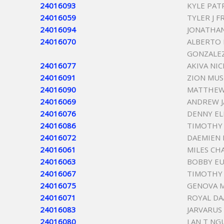
24016093
KYLE PAT
24016059
TYLER J F
24016094
JONATHAN
24016070
ALBERTO 
GONZALE
24016077
AKIVA NI
24016091
ZION MUS
24016090
MATTHEW
24016069
ANDREW 
24016076
DENNY EL
24016086
TIMOTHY 
24016072
DAEMIEN 
24016061
MILES CH
24016063
BOBBY E
24016067
TIMOTHY
24016075
GENOVA M
24016071
ROYAL D
24016083
JARVARU
24016080
LAN T NG