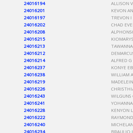
24016194
ALLISON 
24016201
KEVON A
24016197
TREVON I
24016202
CHAD EV
24016208
ALPHONS
24016215
KIOMARY
24016213
TAWANNA 
24016212
DEMARCU
24016214
ALFRED G
24016237
KONYE E
24016238
WILLIAM 
24016219
MADELEIN
24016226
CHRISTHI
24016243
WILGUNS
24016241
YOHANNA
24016228
KENYON 
24016222
RAYMOND 
24016240
MICHELAN
24016234
BRAULIO 