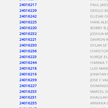
24016217
PAUL JAS
24016229
DEKILO B
24016242
ELIZIAR 
24016225
HANS ALE
24016220
BOBBY B 
24016232
JOSHUA 
24016221
DAVRON 
24016230
DYLAN SE
24016236
CHRISTO
24016223
KURQE E
24016244
IYANNIA 
24016218
LUIS MAN
24016216
JONATAN 
24016239
JOSE C V
24016227
DOMINGO 
24016233
MARCEL 
24016231
KHALILAH
24016235
ARNIKKA 