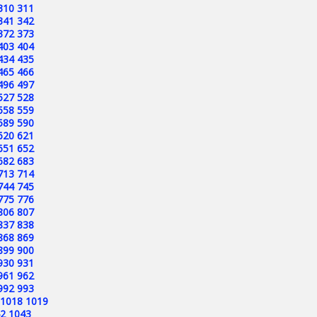
310
311
341
342
372
373
403
404
434
435
465
466
496
497
527
528
558
559
589
590
620
621
651
652
682
683
713
714
744
745
775
776
806
807
837
838
868
869
899
900
930
931
961
962
992
993
1018
1019
2
1043