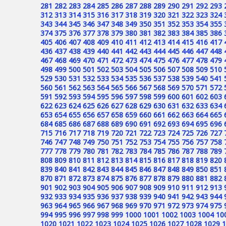
281
282
283
284
285
286
287
288
289
290
291
292
293
312
313
314
315
316
317
318
319
320
321
322
323
324
343
344
345
346
347
348
349
350
351
352
353
354
355
374
375
376
377
378
379
380
381
382
383
384
385
386
405
406
407
408
409
410
411
412
413
414
415
416
417
436
437
438
439
440
441
442
443
444
445
446
447
448
467
468
469
470
471
472
473
474
475
476
477
478
479
498
499
500
501
502
503
504
505
506
507
508
509
510
529
530
531
532
533
534
535
536
537
538
539
540
541
560
561
562
563
564
565
566
567
568
569
570
571
572
591
592
593
594
595
596
597
598
599
600
601
602
603
622
623
624
625
626
627
628
629
630
631
632
633
634
653
654
655
656
657
658
659
660
661
662
663
664
665
684
685
686
687
688
689
690
691
692
693
694
695
696
715
716
717
718
719
720
721
722
723
724
725
726
727
746
747
748
749
750
751
752
753
754
755
756
757
758
777
778
779
780
781
782
783
784
785
786
787
788
789
808
809
810
811
812
813
814
815
816
817
818
819
820
839
840
841
842
843
844
845
846
847
848
849
850
851
870
871
872
873
874
875
876
877
878
879
880
881
882
901
902
903
904
905
906
907
908
909
910
911
912
913
932
933
934
935
936
937
938
939
940
941
942
943
944
963
964
965
966
967
968
969
970
971
972
973
974
975
994
995
996
997
998
999
1000
1001
1002
1003
1004
10
1020
1021
1022
1023
1024
1025
1026
1027
1028
1029
1