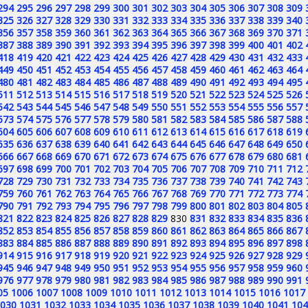
294
295
296
297
298
299
300
301
302
303
304
305
306
307
308
309
325
326
327
328
329
330
331
332
333
334
335
336
337
338
339
340
356
357
358
359
360
361
362
363
364
365
366
367
368
369
370
371
387
388
389
390
391
392
393
394
395
396
397
398
399
400
401
402
418
419
420
421
422
423
424
425
426
427
428
429
430
431
432
433
449
450
451
452
453
454
455
456
457
458
459
460
461
462
463
464
480
481
482
483
484
485
486
487
488
489
490
491
492
493
494
495
511
512
513
514
515
516
517
518
519
520
521
522
523
524
525
526
542
543
544
545
546
547
548
549
550
551
552
553
554
555
556
557
573
574
575
576
577
578
579
580
581
582
583
584
585
586
587
588
604
605
606
607
608
609
610
611
612
613
614
615
616
617
618
619
635
636
637
638
639
640
641
642
643
644
645
646
647
648
649
650
666
667
668
669
670
671
672
673
674
675
676
677
678
679
680
681
697
698
699
700
701
702
703
704
705
706
707
708
709
710
711
712
728
729
730
731
732
733
734
735
736
737
738
739
740
741
742
743
759
760
761
762
763
764
765
766
767
768
769
770
771
772
773
774
790
791
792
793
794
795
796
797
798
799
800
801
802
803
804
805
821
822
823
824
825
826
827
828
829
830
831
832
833
834
835
836
852
853
854
855
856
857
858
859
860
861
862
863
864
865
866
867
883
884
885
886
887
888
889
890
891
892
893
894
895
896
897
898
914
915
916
917
918
919
920
921
922
923
924
925
926
927
928
929
945
946
947
948
949
950
951
952
953
954
955
956
957
958
959
960
976
977
978
979
980
981
982
983
984
985
986
987
988
989
990
991
05
1006
1007
1008
1009
1010
1011
1012
1013
1014
1015
1016
1017
030
1031
1032
1033
1034
1035
1036
1037
1038
1039
1040
1041
104