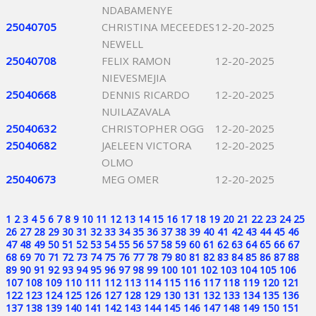
NDABAMENYE
25040705
CHRISTINA MECEEDES
12-20-2025
NEWELL
25040708
FELIX RAMON
12-20-2025
NIEVESMEJIA
25040668
DENNIS RICARDO
12-20-2025
NUILAZAVALA
25040632
CHRISTOPHER OGG
12-20-2025
25040682
JAELEEN VICTORA
12-20-2025
OLMO
25040673
MEG OMER
12-20-2025
1
2
3
4
5
6
7
8
9
10
11
12
13
14
15
16
17
18
19
20
21
22
23
24
25
26
27
28
29
30
31
32
33
34
35
36
37
38
39
40
41
42
43
44
45
46
47
48
49
50
51
52
53
54
55
56
57
58
59
60
61
62
63
64
65
66
67
68
69
70
71
72
73
74
75
76
77
78
79
80
81
82
83
84
85
86
87
88
89
90
91
92
93
94
95
96
97
98
99
100
101
102
103
104
105
106
107
108
109
110
111
112
113
114
115
116
117
118
119
120
121
122
123
124
125
126
127
128
129
130
131
132
133
134
135
136
137
138
139
140
141
142
143
144
145
146
147
148
149
150
151