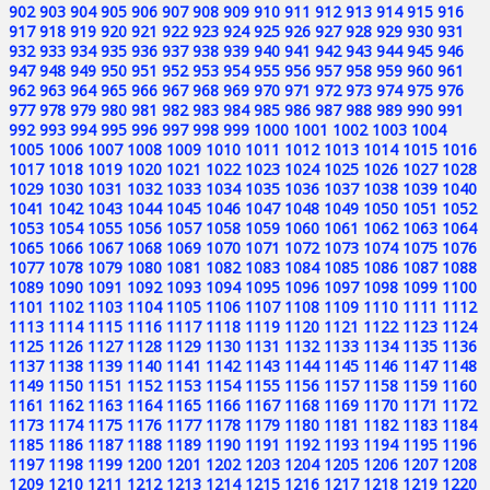
902
903
904
905
906
907
908
909
910
911
912
913
914
915
916
917
918
919
920
921
922
923
924
925
926
927
928
929
930
931
932
933
934
935
936
937
938
939
940
941
942
943
944
945
946
947
948
949
950
951
952
953
954
955
956
957
958
959
960
961
962
963
964
965
966
967
968
969
970
971
972
973
974
975
976
977
978
979
980
981
982
983
984
985
986
987
988
989
990
991
992
993
994
995
996
997
998
999
1000
1001
1002
1003
1004
1005
1006
1007
1008
1009
1010
1011
1012
1013
1014
1015
1016
1017
1018
1019
1020
1021
1022
1023
1024
1025
1026
1027
1028
1029
1030
1031
1032
1033
1034
1035
1036
1037
1038
1039
1040
1041
1042
1043
1044
1045
1046
1047
1048
1049
1050
1051
1052
1053
1054
1055
1056
1057
1058
1059
1060
1061
1062
1063
1064
1065
1066
1067
1068
1069
1070
1071
1072
1073
1074
1075
1076
1077
1078
1079
1080
1081
1082
1083
1084
1085
1086
1087
1088
1089
1090
1091
1092
1093
1094
1095
1096
1097
1098
1099
1100
1101
1102
1103
1104
1105
1106
1107
1108
1109
1110
1111
1112
1113
1114
1115
1116
1117
1118
1119
1120
1121
1122
1123
1124
1125
1126
1127
1128
1129
1130
1131
1132
1133
1134
1135
1136
1137
1138
1139
1140
1141
1142
1143
1144
1145
1146
1147
1148
1149
1150
1151
1152
1153
1154
1155
1156
1157
1158
1159
1160
1161
1162
1163
1164
1165
1166
1167
1168
1169
1170
1171
1172
1173
1174
1175
1176
1177
1178
1179
1180
1181
1182
1183
1184
1185
1186
1187
1188
1189
1190
1191
1192
1193
1194
1195
1196
1197
1198
1199
1200
1201
1202
1203
1204
1205
1206
1207
1208
1209
1210
1211
1212
1213
1214
1215
1216
1217
1218
1219
1220