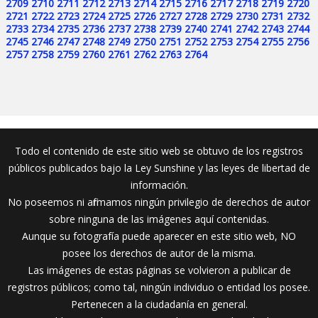
2709
2710
2711
2712
2713
2714
2715
2716
2717
2718
2719
2720
2721
2722
2723
2724
2725
2726
2727
2728
2729
2730
2731
2732
2733
2734
2735
2736
2737
2738
2739
2740
2741
2742
2743
2744
2745
2746
2747
2748
2749
2750
2751
2752
2753
2754
2755
2756
2757
2758
2759
2760
2761
2762
2763
2764
Todo el contenido de este sitio web se obtuvo de los registros
públicos publicados bajo la Ley Sunshine y las leyes de libertad de
información.
No poseemos ni afirmamos ningún privilegio de derechos de autor
sobre ninguna de las imágenes aquí contenidas.
Aunque su fotografía puede aparecer en este sitio web, NO
posee los derechos de autor de la misma.
Las imágenes de estas páginas se volvieron a publicar de
registros públicos; como tal, ningún individuo o entidad los posee.
Pertenecen a la ciudadanía en general.