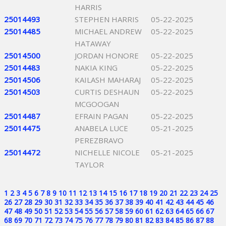
HARRIS
25014493
STEPHEN HARRIS
05-22-2025
25014485
MICHAEL ANDREW
05-22-2025
HATAWAY
25014500
JORDAN HONORE
05-22-2025
25014483
NAKIA KING
05-22-2025
25014506
KAILASH MAHARAJ
05-22-2025
25014503
CURTIS DESHAUN
05-22-2025
MCGOOGAN
25014487
EFRAIN PAGAN
05-22-2025
25014475
ANABELA LUCE
05-21-2025
PEREZBRAVO
25014472
NICHELLE NICOLE
05-21-2025
TAYLOR
1
2
3
4
5
6
7
8
9
10
11
12
13
14
15
16
17
18
19
20
21
22
23
24
25
26
27
28
29
30
31
32
33
34
35
36
37
38
39
40
41
42
43
44
45
46
47
48
49
50
51
52
53
54
55
56
57
58
59
60
61
62
63
64
65
66
67
68
69
70
71
72
73
74
75
76
77
78
79
80
81
82
83
84
85
86
87
88