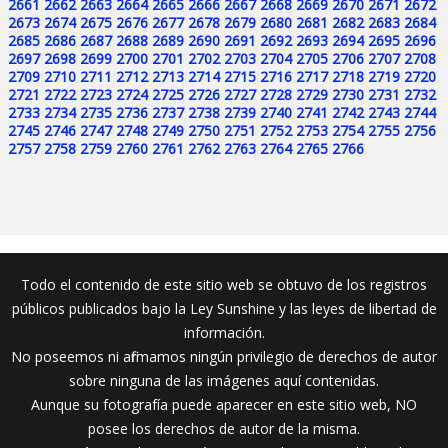
2661
2662
2663
2664
2665
2666
2667
2668
2669
2670
2671
2672
2673
2674
2675
2676
2677
2678
2679
2680
2681
2682
2683
2684
2685
2686
2687
2688
2689
2690
2691
2692
2693
2694
2695
2696
2697
2698
2699
2700
2701
2702
2703
2704
2705
2706
2707
2708
2709
2710
2711
2712
2713
2714
2715
2716
2717
2718
2719
2720
2721
2722
2723
2724
2725
2726
2727
2728
2729
2730
2731
2732
2733
2734
2735
2736
2737
2738
2739
2740
2741
2742
2743
2744
2745
2746
2747
2748
2749
2750
2751
2752
2753
2754
2755
2756
2757
2758
2759
2760
2761
2762
2763
2764
2765
2766
Todo el contenido de este sitio web se obtuvo de los registros
públicos publicados bajo la Ley Sunshine y las leyes de libertad de
información.
No poseemos ni afirmamos ningún privilegio de derechos de autor
sobre ninguna de las imágenes aquí contenidas.
Aunque su fotografía puede aparecer en este sitio web, NO
posee los derechos de autor de la misma.