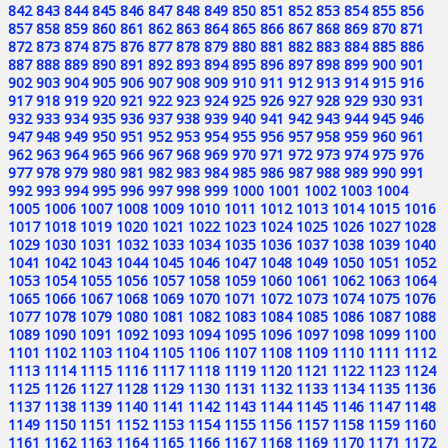
842
843
844
845
846
847
848
849
850
851
852
853
854
855
856
857
858
859
860
861
862
863
864
865
866
867
868
869
870
871
872
873
874
875
876
877
878
879
880
881
882
883
884
885
886
887
888
889
890
891
892
893
894
895
896
897
898
899
900
901
902
903
904
905
906
907
908
909
910
911
912
913
914
915
916
917
918
919
920
921
922
923
924
925
926
927
928
929
930
931
932
933
934
935
936
937
938
939
940
941
942
943
944
945
946
947
948
949
950
951
952
953
954
955
956
957
958
959
960
961
962
963
964
965
966
967
968
969
970
971
972
973
974
975
976
977
978
979
980
981
982
983
984
985
986
987
988
989
990
991
992
993
994
995
996
997
998
999
1000
1001
1002
1003
1004
1005
1006
1007
1008
1009
1010
1011
1012
1013
1014
1015
1016
1017
1018
1019
1020
1021
1022
1023
1024
1025
1026
1027
1028
1029
1030
1031
1032
1033
1034
1035
1036
1037
1038
1039
1040
1041
1042
1043
1044
1045
1046
1047
1048
1049
1050
1051
1052
1053
1054
1055
1056
1057
1058
1059
1060
1061
1062
1063
1064
1065
1066
1067
1068
1069
1070
1071
1072
1073
1074
1075
1076
1077
1078
1079
1080
1081
1082
1083
1084
1085
1086
1087
1088
1089
1090
1091
1092
1093
1094
1095
1096
1097
1098
1099
1100
1101
1102
1103
1104
1105
1106
1107
1108
1109
1110
1111
1112
1113
1114
1115
1116
1117
1118
1119
1120
1121
1122
1123
1124
1125
1126
1127
1128
1129
1130
1131
1132
1133
1134
1135
1136
1137
1138
1139
1140
1141
1142
1143
1144
1145
1146
1147
1148
1149
1150
1151
1152
1153
1154
1155
1156
1157
1158
1159
1160
1161
1162
1163
1164
1165
1166
1167
1168
1169
1170
1171
1172