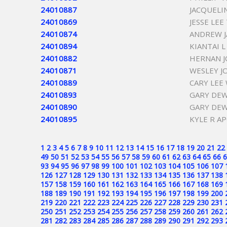
24010887
JACQUELI
24010869
JESSE LE
24010874
ANDREW 
24010894
KIANTAI 
24010882
HERNAN J
24010871
WESLEY J
24010889
CARY LE
24010893
GARY DEW
24010890
GARY DEW
24010895
KYLE R A
1
2
3
4
5
6
7
8
9
10
11
12
13
14
15
16
17
18
19
20
21
22
49
50
51
52
53
54
55
56
57
58
59
60
61
62
63
64
65
66
6
93
94
95
96
97
98
99
100
101
102
103
104
105
106
107
126
127
128
129
130
131
132
133
134
135
136
137
138
157
158
159
160
161
162
163
164
165
166
167
168
169
188
189
190
191
192
193
194
195
196
197
198
199
200
219
220
221
222
223
224
225
226
227
228
229
230
231
250
251
252
253
254
255
256
257
258
259
260
261
262
281
282
283
284
285
286
287
288
289
290
291
292
293