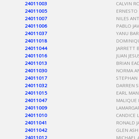
24011003
CALVIN R
24011005
ERNESTO
24011007
NILES AN
24011006
PABLO JA
24011037
YANU BAR
24011018
DOMINIQU
24011044
JARRETT 
24011016
JUAN JES
24011013
BRIAN EA
24011030
NORMA AN
24011017
STEPHAN
24011032
DARREN S
24011015
EARL MAN
24011047
MALIQUE
24011009
LAMARGA
24011010
CANDICE 
24011041
RONALD J
24011042
GLEN AS
24011012
MICHAEL 