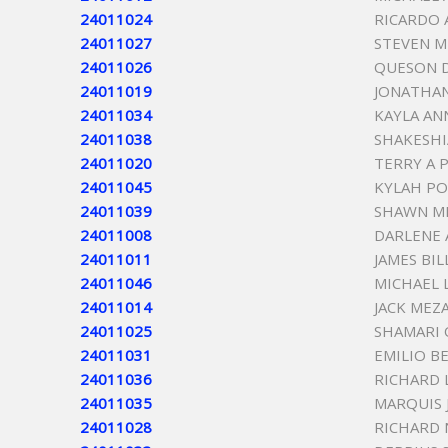
24011024
RICARDO
24011027
STEVEN M
24011026
QUESON 
24011019
JONATHA
24011034
KAYLA AN
24011038
SHAKESHI
24011020
TERRY A 
24011045
KYLAH P
24011039
SHAWN M
24011008
DARLENE
24011011
JAMES BIL
24011046
MICHAEL 
24011014
JACK MEZ
24011025
SHAMARI
24011031
EMILIO B
24011036
RICHARD 
24011035
MARQUIS 
24011028
RICHARD