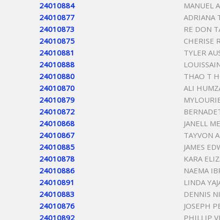
24010884
MANUEL A
24010877
ADRIANA 
24010873
RE DON T
24010875
CHERISE 
24010881
TYLER AU
24010888
LOUISSAI
24010880
THAO T 
24010870
ALI HUMZ
24010879
MYLOURI
24010872
BERNADET
24010868
JANELL M
24010867
TAYVON 
24010885
JAMES ED
24010878
KARA ELI
24010886
NAEMA I
24010891
LINDA YA
24010883
DENNIS N
24010876
JOSEPH P
24010892
PHILLIP 