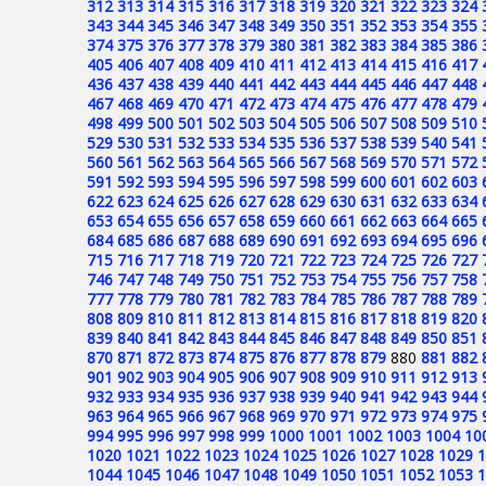
312
313
314
315
316
317
318
319
320
321
322
323
324
343
344
345
346
347
348
349
350
351
352
353
354
355
374
375
376
377
378
379
380
381
382
383
384
385
386
405
406
407
408
409
410
411
412
413
414
415
416
417
436
437
438
439
440
441
442
443
444
445
446
447
448
467
468
469
470
471
472
473
474
475
476
477
478
479
498
499
500
501
502
503
504
505
506
507
508
509
510
529
530
531
532
533
534
535
536
537
538
539
540
541
560
561
562
563
564
565
566
567
568
569
570
571
572
591
592
593
594
595
596
597
598
599
600
601
602
603
622
623
624
625
626
627
628
629
630
631
632
633
634
653
654
655
656
657
658
659
660
661
662
663
664
665
684
685
686
687
688
689
690
691
692
693
694
695
696
715
716
717
718
719
720
721
722
723
724
725
726
727
746
747
748
749
750
751
752
753
754
755
756
757
758
777
778
779
780
781
782
783
784
785
786
787
788
789
808
809
810
811
812
813
814
815
816
817
818
819
820
839
840
841
842
843
844
845
846
847
848
849
850
851
870
871
872
873
874
875
876
877
878
879
880
881
882
901
902
903
904
905
906
907
908
909
910
911
912
913
932
933
934
935
936
937
938
939
940
941
942
943
944
963
964
965
966
967
968
969
970
971
972
973
974
975
994
995
996
997
998
999
1000
1001
1002
1003
1004
10
1020
1021
1022
1023
1024
1025
1026
1027
1028
1029
1
1044
1045
1046
1047
1048
1049
1050
1051
1052
1053
1