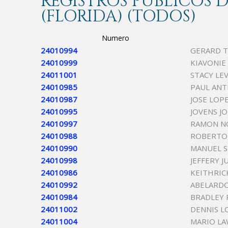
REGISTROS PÚBLICOS
(FLORIDA) (TODOS)
Numero
24010994
GERARD T
24010999
KIAVONIE
24011001
STACY LE
24010985
PAUL AN
24010987
JOSE LO
24010995
JOVENS J
24010997
RAMON N
24010988
ROBERTO 
24010990
MANUEL 
24010998
JEFFERY 
24010986
KEITHRIC
24010992
ABELARD
24010984
BRADLEY 
24011002
DENNIS L
24011004
MARIO LA