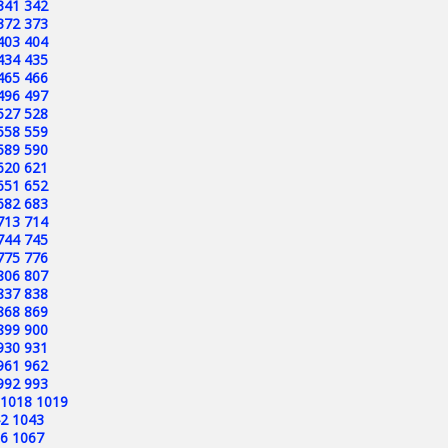
341
342
372
373
403
404
434
435
465
466
496
497
527
528
558
559
589
590
620
621
651
652
682
683
713
714
744
745
775
776
806
807
837
838
868
869
899
900
930
931
961
962
992
993
1018
1019
2
1043
6
1067