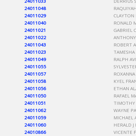
24011033
DERRIUS 
24011048
RAQUIYAH
24011029
CLAYTON 
24011040
RONALD M
24011021
GABRIEL 
24011022
ANTHONY 
24011043
ROBERT 
24011023
TAMESHA 
24011049
RALPH AV
24011055
SYLVESTE
24011057
ROXANNA 
24011058
KYEL FRA
24011056
ETHAN AL
24011050
RAFAEL M
24011051
TIMOTHY 
24011062
WAYNE PA
24011059
MICHAEL 
24011060
HERALD J
24010866
VICENTE 