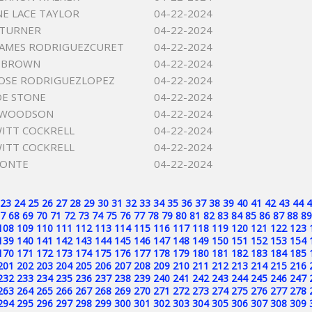
NE LACE TAYLOR
04-22-2024
E TURNER
04-22-2024
JAMES RODRIGUEZCURET
04-22-2024
L BROWN
04-22-2024
OSE RODRIGUEZLOPEZ
04-22-2024
OE STONE
04-22-2024
E WOODSON
04-22-2024
ITT COCKRELL
04-22-2024
ITT COCKRELL
04-22-2024
PONTE
04-22-2024
23
24
25
26
27
28
29
30
31
32
33
34
35
36
37
38
39
40
41
42
43
44
4
7
68
69
70
71
72
73
74
75
76
77
78
79
80
81
82
83
84
85
86
87
88
89
108
109
110
111
112
113
114
115
116
117
118
119
120
121
122
123
139
140
141
142
143
144
145
146
147
148
149
150
151
152
153
154
170
171
172
173
174
175
176
177
178
179
180
181
182
183
184
185
201
202
203
204
205
206
207
208
209
210
211
212
213
214
215
216
232
233
234
235
236
237
238
239
240
241
242
243
244
245
246
247
263
264
265
266
267
268
269
270
271
272
273
274
275
276
277
278
294
295
296
297
298
299
300
301
302
303
304
305
306
307
308
309