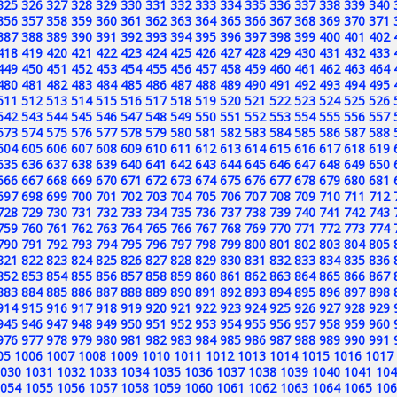
325
326
327
328
329
330
331
332
333
334
335
336
337
338
339
340
356
357
358
359
360
361
362
363
364
365
366
367
368
369
370
371
387
388
389
390
391
392
393
394
395
396
397
398
399
400
401
402
418
419
420
421
422
423
424
425
426
427
428
429
430
431
432
433
449
450
451
452
453
454
455
456
457
458
459
460
461
462
463
464
480
481
482
483
484
485
486
487
488
489
490
491
492
493
494
495
511
512
513
514
515
516
517
518
519
520
521
522
523
524
525
526
542
543
544
545
546
547
548
549
550
551
552
553
554
555
556
557
573
574
575
576
577
578
579
580
581
582
583
584
585
586
587
588
604
605
606
607
608
609
610
611
612
613
614
615
616
617
618
619
635
636
637
638
639
640
641
642
643
644
645
646
647
648
649
650
666
667
668
669
670
671
672
673
674
675
676
677
678
679
680
681
697
698
699
700
701
702
703
704
705
706
707
708
709
710
711
712
728
729
730
731
732
733
734
735
736
737
738
739
740
741
742
743
759
760
761
762
763
764
765
766
767
768
769
770
771
772
773
774
790
791
792
793
794
795
796
797
798
799
800
801
802
803
804
805
821
822
823
824
825
826
827
828
829
830
831
832
833
834
835
836
852
853
854
855
856
857
858
859
860
861
862
863
864
865
866
867
883
884
885
886
887
888
889
890
891
892
893
894
895
896
897
898
914
915
916
917
918
919
920
921
922
923
924
925
926
927
928
929
945
946
947
948
949
950
951
952
953
954
955
956
957
958
959
960
976
977
978
979
980
981
982
983
984
985
986
987
988
989
990
991
05
1006
1007
1008
1009
1010
1011
1012
1013
1014
1015
1016
1017
030
1031
1032
1033
1034
1035
1036
1037
1038
1039
1040
1041
104
054
1055
1056
1057
1058
1059
1060
1061
1062
1063
1064
1065
106