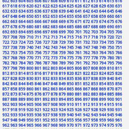
602
603
604
605
606
607
608
609
610
611
612
613
614
615
616
617
618
619
620
621
622
623
624
625
626
627
628
629
630
631
632
633
634
635
636
637
638
639
640
641
642
643
644
645
646
647
648
649
650
651
652
653
654
655
656
657
658
659
660
661
662
663
664
665
666
667
668
669
670
671
672
673
674
675
676
677
678
679
680
681
682
683
684
685
686
687
688
689
690
691
692
693
694
695
696
697
698
699
700
701
702
703
704
705
706
707
708
709
710
711
712
713
714
715
716
717
718
719
720
721
722
723
724
725
726
727
728
729
730
731
732
733
734
735
736
737
738
739
740
741
742
743
744
745
746
747
748
749
750
751
752
753
754
755
756
757
758
759
760
761
762
763
764
765
766
767
768
769
770
771
772
773
774
775
776
777
778
779
780
781
782
783
784
785
786
787
788
789
790
791
792
793
794
795
796
797
798
799
800
801
802
803
804
805
806
807
808
809
810
811
812
813
814
815
816
817
818
819
820
821
822
823
824
825
826
827
828
829
830
831
832
833
834
835
836
837
838
839
840
841
842
843
844
845
846
847
848
849
850
851
852
853
854
855
856
857
858
859
860
861
862
863
864
865
866
867
868
869
870
871
872
873
874
875
876
877
878
879
880
881
882
883
884
885
886
887
888
889
890
891
892
893
894
895
896
897
898
899
900
901
902
903
904
905
906
907
908
909
910
911
912
913
914
915
916
917
918
919
920
921
922
923
924
925
926
927
928
929
930
931
932
933
934
935
936
937
938
939
940
941
942
943
944
945
946
947
948
949
950
951
952
953
954
955
956
957
958
959
960
961
962
963
964
965
966
967
968
969
970
971
972
973
974
975
976