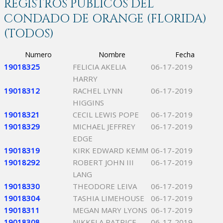
REGISTROS PÚBLICOS DEL
CONDADO DE ORANGE (FLORIDA)
(TODOS)
Numero
Nombre
Fecha
19018325
FELICIA AKELIA
06-17-2019
HARRY
19018312
RACHEL LYNN
06-17-2019
HIGGINS
19018321
CECIL LEWIS POPE
06-17-2019
19018329
MICHAEL JEFFREY
06-17-2019
EDGE
19018319
KIRK EDWARD KEMM
06-17-2019
19018292
ROBERT JOHN III
06-17-2019
LANG
19018330
THEODORE LEIVA
06-17-2019
19018304
TASHIA LIMEHOUSE
06-17-2019
19018311
MEGAN MARY LYONS
06-17-2019
19018308
NIKKELA PATRICE
06-17-2019