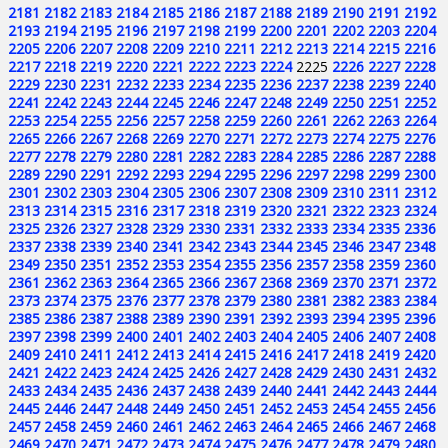
2181
2182
2183
2184
2185
2186
2187
2188
2189
2190
2191
2192
2193
2194
2195
2196
2197
2198
2199
2200
2201
2202
2203
2204
2205
2206
2207
2208
2209
2210
2211
2212
2213
2214
2215
2216
2217
2218
2219
2220
2221
2222
2223
2224
2225
2226
2227
2228
2229
2230
2231
2232
2233
2234
2235
2236
2237
2238
2239
2240
2241
2242
2243
2244
2245
2246
2247
2248
2249
2250
2251
2252
2253
2254
2255
2256
2257
2258
2259
2260
2261
2262
2263
2264
2265
2266
2267
2268
2269
2270
2271
2272
2273
2274
2275
2276
2277
2278
2279
2280
2281
2282
2283
2284
2285
2286
2287
2288
2289
2290
2291
2292
2293
2294
2295
2296
2297
2298
2299
2300
2301
2302
2303
2304
2305
2306
2307
2308
2309
2310
2311
2312
2313
2314
2315
2316
2317
2318
2319
2320
2321
2322
2323
2324
2325
2326
2327
2328
2329
2330
2331
2332
2333
2334
2335
2336
2337
2338
2339
2340
2341
2342
2343
2344
2345
2346
2347
2348
2349
2350
2351
2352
2353
2354
2355
2356
2357
2358
2359
2360
2361
2362
2363
2364
2365
2366
2367
2368
2369
2370
2371
2372
2373
2374
2375
2376
2377
2378
2379
2380
2381
2382
2383
2384
2385
2386
2387
2388
2389
2390
2391
2392
2393
2394
2395
2396
2397
2398
2399
2400
2401
2402
2403
2404
2405
2406
2407
2408
2409
2410
2411
2412
2413
2414
2415
2416
2417
2418
2419
2420
2421
2422
2423
2424
2425
2426
2427
2428
2429
2430
2431
2432
2433
2434
2435
2436
2437
2438
2439
2440
2441
2442
2443
2444
2445
2446
2447
2448
2449
2450
2451
2452
2453
2454
2455
2456
2457
2458
2459
2460
2461
2462
2463
2464
2465
2466
2467
2468
2469
2470
2471
2472
2473
2474
2475
2476
2477
2478
2479
2480