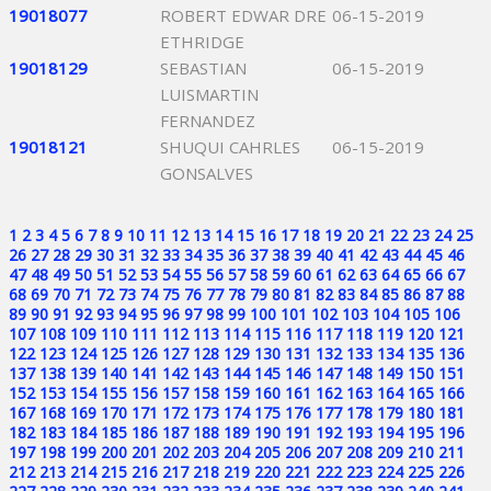
19018077
ROBERT EDWAR DRE
06-15-2019
ETHRIDGE
19018129
SEBASTIAN
06-15-2019
LUISMARTIN
FERNANDEZ
19018121
SHUQUI CAHRLES
06-15-2019
GONSALVES
1
2
3
4
5
6
7
8
9
10
11
12
13
14
15
16
17
18
19
20
21
22
23
24
25
26
27
28
29
30
31
32
33
34
35
36
37
38
39
40
41
42
43
44
45
46
47
48
49
50
51
52
53
54
55
56
57
58
59
60
61
62
63
64
65
66
67
68
69
70
71
72
73
74
75
76
77
78
79
80
81
82
83
84
85
86
87
88
89
90
91
92
93
94
95
96
97
98
99
100
101
102
103
104
105
106
107
108
109
110
111
112
113
114
115
116
117
118
119
120
121
122
123
124
125
126
127
128
129
130
131
132
133
134
135
136
137
138
139
140
141
142
143
144
145
146
147
148
149
150
151
152
153
154
155
156
157
158
159
160
161
162
163
164
165
166
167
168
169
170
171
172
173
174
175
176
177
178
179
180
181
182
183
184
185
186
187
188
189
190
191
192
193
194
195
196
197
198
199
200
201
202
203
204
205
206
207
208
209
210
211
212
213
214
215
216
217
218
219
220
221
222
223
224
225
226