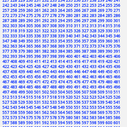
227
228
229
230
231
232
233
234
235
236
237
238
239
240
241
242
243
244
245
246
247
248
249
250
251
252
253
254
255
256
257
258
259
260
261
262
263
264
265
266
267
268
269
270
271
272
273
274
275
276
277
278
279
280
281
282
283
284
285
286
287
288
289
290
291
292
293
294
295
296
297
298
299
300
301
302
303
304
305
306
307
308
309
310
311
312
313
314
315
316
317
318
319
320
321
322
323
324
325
326
327
328
329
330
331
332
333
334
335
336
337
338
339
340
341
342
343
344
345
346
347
348
349
350
351
352
353
354
355
356
357
358
359
360
361
362
363
364
365
366
367
368
369
370
371
372
373
374
375
376
377
378
379
380
381
382
383
384
385
386
387
388
389
390
391
392
393
394
395
396
397
398
399
400
401
402
403
404
405
406
407
408
409
410
411
412
413
414
415
416
417
418
419
420
421
422
423
424
425
426
427
428
429
430
431
432
433
434
435
436
437
438
439
440
441
442
443
444
445
446
447
448
449
450
451
452
453
454
455
456
457
458
459
460
461
462
463
464
465
466
467
468
469
470
471
472
473
474
475
476
477
478
479
480
481
482
483
484
485
486
487
488
489
490
491
492
493
494
495
496
497
498
499
500
501
502
503
504
505
506
507
508
509
510
511
512
513
514
515
516
517
518
519
520
521
522
523
524
525
526
527
528
529
530
531
532
533
534
535
536
537
538
539
540
541
542
543
544
545
546
547
548
549
550
551
552
553
554
555
556
557
558
559
560
561
562
563
564
565
566
567
568
569
570
571
572
573
574
575
576
577
578
579
580
581
582
583
584
585
586
587
588
589
590
591
592
593
594
595
596
597
598
599
600
601