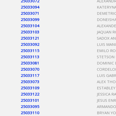
25033072
ALEXAND
25033094
KATERYN
25033071
DEMETRIC
25033099
DONEISH
25033104
ALEXANDE
25033103
JAQUAN 
25033121
SADOX A
25033092
LUIS MAN
25033115
EMILO RO
25033113
STETSON 
25033081
DOMINIC 
25033070
CORDELO
25033117
LUIS GAB
25033073
ALEX TH
25033109
ESTABLEY
25033122
JESSICA 
25033101
JESUS EN
25033095
ARMANDO 
25033110
BRYAN YO