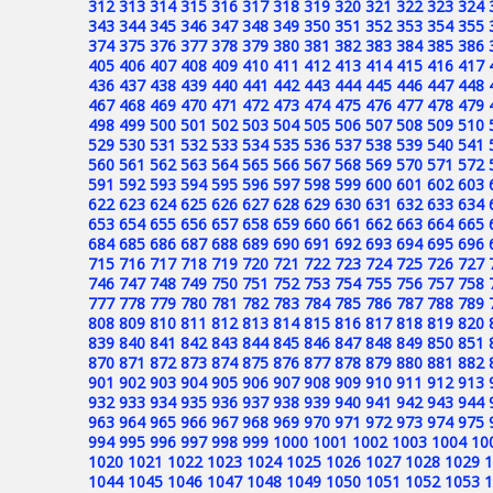
312
313
314
315
316
317
318
319
320
321
322
323
324
343
344
345
346
347
348
349
350
351
352
353
354
355
374
375
376
377
378
379
380
381
382
383
384
385
386
405
406
407
408
409
410
411
412
413
414
415
416
417
436
437
438
439
440
441
442
443
444
445
446
447
448
467
468
469
470
471
472
473
474
475
476
477
478
479
498
499
500
501
502
503
504
505
506
507
508
509
510
529
530
531
532
533
534
535
536
537
538
539
540
541
560
561
562
563
564
565
566
567
568
569
570
571
572
591
592
593
594
595
596
597
598
599
600
601
602
603
622
623
624
625
626
627
628
629
630
631
632
633
634
653
654
655
656
657
658
659
660
661
662
663
664
665
684
685
686
687
688
689
690
691
692
693
694
695
696
715
716
717
718
719
720
721
722
723
724
725
726
727
746
747
748
749
750
751
752
753
754
755
756
757
758
777
778
779
780
781
782
783
784
785
786
787
788
789
808
809
810
811
812
813
814
815
816
817
818
819
820
839
840
841
842
843
844
845
846
847
848
849
850
851
870
871
872
873
874
875
876
877
878
879
880
881
882
901
902
903
904
905
906
907
908
909
910
911
912
913
932
933
934
935
936
937
938
939
940
941
942
943
944
963
964
965
966
967
968
969
970
971
972
973
974
975
994
995
996
997
998
999
1000
1001
1002
1003
1004
10
1020
1021
1022
1023
1024
1025
1026
1027
1028
1029
1
1044
1045
1046
1047
1048
1049
1050
1051
1052
1053
1