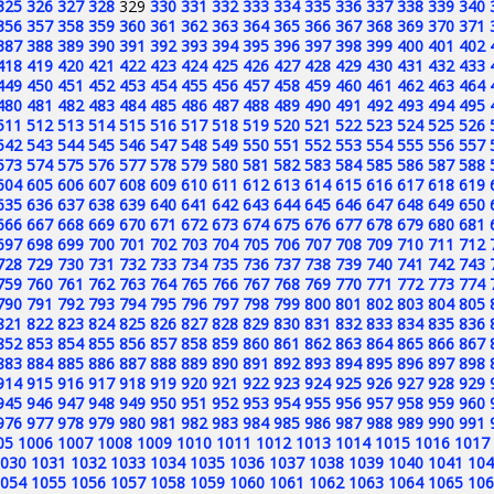
325
326
327
328
329
330
331
332
333
334
335
336
337
338
339
340
356
357
358
359
360
361
362
363
364
365
366
367
368
369
370
371
387
388
389
390
391
392
393
394
395
396
397
398
399
400
401
402
418
419
420
421
422
423
424
425
426
427
428
429
430
431
432
433
449
450
451
452
453
454
455
456
457
458
459
460
461
462
463
464
480
481
482
483
484
485
486
487
488
489
490
491
492
493
494
495
511
512
513
514
515
516
517
518
519
520
521
522
523
524
525
526
542
543
544
545
546
547
548
549
550
551
552
553
554
555
556
557
573
574
575
576
577
578
579
580
581
582
583
584
585
586
587
588
604
605
606
607
608
609
610
611
612
613
614
615
616
617
618
619
635
636
637
638
639
640
641
642
643
644
645
646
647
648
649
650
666
667
668
669
670
671
672
673
674
675
676
677
678
679
680
681
697
698
699
700
701
702
703
704
705
706
707
708
709
710
711
712
728
729
730
731
732
733
734
735
736
737
738
739
740
741
742
743
759
760
761
762
763
764
765
766
767
768
769
770
771
772
773
774
790
791
792
793
794
795
796
797
798
799
800
801
802
803
804
805
821
822
823
824
825
826
827
828
829
830
831
832
833
834
835
836
852
853
854
855
856
857
858
859
860
861
862
863
864
865
866
867
883
884
885
886
887
888
889
890
891
892
893
894
895
896
897
898
914
915
916
917
918
919
920
921
922
923
924
925
926
927
928
929
945
946
947
948
949
950
951
952
953
954
955
956
957
958
959
960
976
977
978
979
980
981
982
983
984
985
986
987
988
989
990
991
05
1006
1007
1008
1009
1010
1011
1012
1013
1014
1015
1016
1017
030
1031
1032
1033
1034
1035
1036
1037
1038
1039
1040
1041
104
054
1055
1056
1057
1058
1059
1060
1061
1062
1063
1064
1065
106