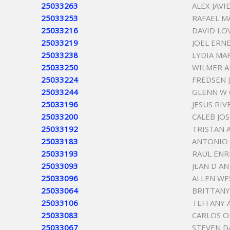
25033263
ALEX JAV
25033253
RAFAEL 
25033216
DAVID LO
25033219
JOEL ERN
25033238
LYDIA MA
25033250
WILMER 
25033224
FREDSEN 
25033244
GLENN W
25033196
JESUS RIV
25033200
CALEB JOS
25033192
TRISTAN 
25033183
ANTONIO 
25033193
RAUL ENR
25033093
JEAN D A
25033096
ALLEN W
25033064
BRITTAN
25033106
TEFFANY 
25033083
CARLOS O
25033067
STEVEN D