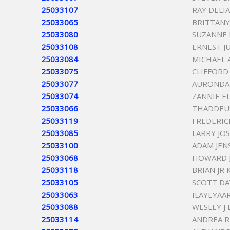
25033107
RAY DELI
25033065
BRITTANY
25033080
SUZANNE 
25033108
ERNEST J
25033084
MICHAEL 
25033075
CLIFFORD
25033077
AURONDA
25033074
ZANNIE E
25033066
THADDEU
25033119
FREDERI
25033085
LARRY JOS
25033100
ADAM JEN
25033068
HOWARD 
25033118
BRIAN JR 
25033105
SCOTT DA
25033063
ILAYEYAA
25033088
WESLEY J
25033114
ANDREA 