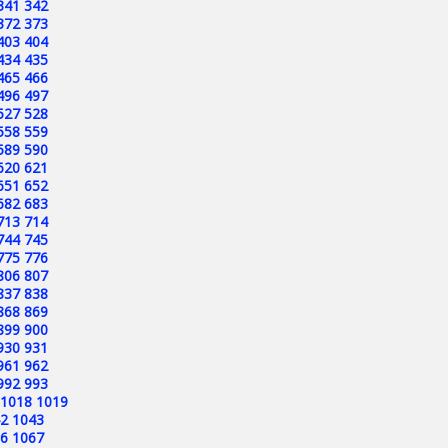
341
342
372
373
403
404
434
435
465
466
496
497
527
528
558
559
589
590
620
621
651
652
682
683
713
714
744
745
775
776
806
807
837
838
868
869
899
900
930
931
961
962
992
993
1018
1019
2
1043
6
1067