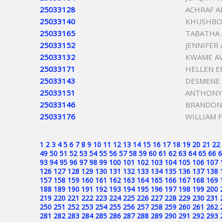
25033128
ACHRAF A
25033140
KHUSHBO
25033165
TABATHA
25033152
JENNIFER
25033132
KWAME A
25033171
HELLEN E
25033143
DESMENE 
25033151
ANTHONY
25033146
BRANDON
25033176
WILLIAM 
1
2
3
4
5
6
7
8
9
10
11
12
13
14
15
16
17
18
19
20
21
22
49
50
51
52
53
54
55
56
57
58
59
60
61
62
63
64
65
66
6
93
94
95
96
97
98
99
100
101
102
103
104
105
106
107
126
127
128
129
130
131
132
133
134
135
136
137
138
157
158
159
160
161
162
163
164
165
166
167
168
169
188
189
190
191
192
193
194
195
196
197
198
199
200
219
220
221
222
223
224
225
226
227
228
229
230
231
250
251
252
253
254
255
256
257
258
259
260
261
262
281
282
283
284
285
286
287
288
289
290
291
292
293