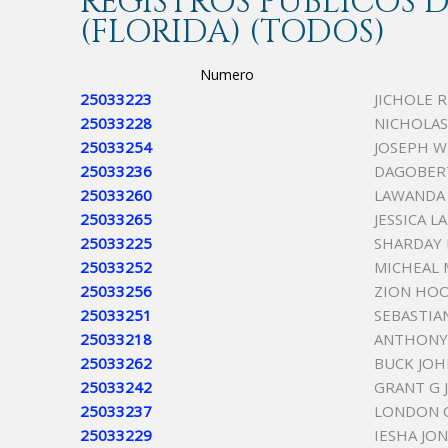
REGISTROS PÚBLICOS
(FLORIDA) (TODOS)
Numero
25033223
JICHOLE 
25033228
NICHOLAS
25033254
JOSEPH W
25033236
DAGOBER
25033260
LAWANDA
25033265
JESSICA 
25033225
SHARDAY 
25033252
MICHEAL
25033256
ZION HO
25033251
SEBASTIA
25033218
ANTHONY
25033262
BUCK JO
25033242
GRANT G
25033237
LONDON 
25033229
IESHA JO