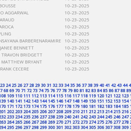
BOUSSE
10-23-2025
O AGGARWAL
10-23-2025
 ARAUD
10-23-2025
 AROCA
10-23-2025
VLING
10-23-2025
NSAYANA BARBERENARAMIRE
10-23-2025
JANEE BENNETT
10-23-2025
 TRAVON BRIDGETT
10-23-2025
 MATTHEW BRYANT
10-23-2025
FRANK CECERE
10-23-2025
23
24
25
26
27
28
29
30
31
32
33
34
35
36
37
38
39
40
41
42
43
44
4
7
68
69
70
71
72
73
74
75
76
77
78
79
80
81
82
83
84
85
86
87
88
89
108
109
110
111
112
113
114
115
116
117
118
119
120
121
122
123
139
140
141
142
143
144
145
146
147
148
149
150
151
152
153
154
170
171
172
173
174
175
176
177
178
179
180
181
182
183
184
185
201
202
203
204
205
206
207
208
209
210
211
212
213
214
215
216
232
233
234
235
236
237
238
239
240
241
242
243
244
245
246
247
263
264
265
266
267
268
269
270
271
272
273
274
275
276
277
278
294
295
296
297
298
299
300
301
302
303
304
305
306
307
308
309