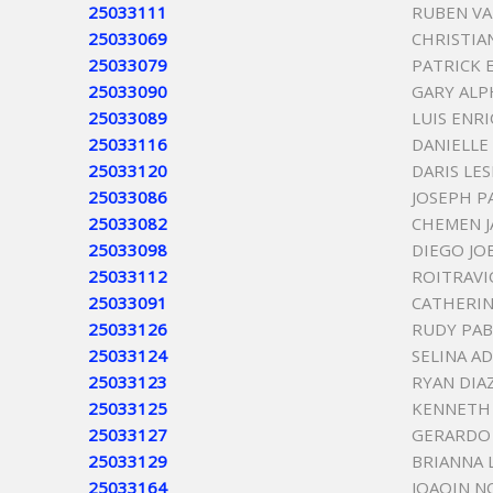
25033111
RUBEN V
25033069
CHRISTIA
25033079
PATRICK
25033090
GARY AL
25033089
LUIS ENR
25033116
DANIELLE
25033120
DARIS LES
25033086
JOSEPH P
25033082
CHEMEN J
25033098
DIEGO JO
25033112
ROITRAV
25033091
CATHERIN
25033126
RUDY PA
25033124
SELINA A
25033123
RYAN DIA
25033125
KENNETH
25033127
GERARDO 
25033129
BRIANNA 
25033164
JOAQIN 