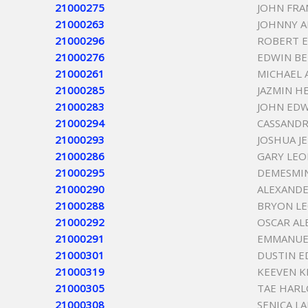
21000275
JOHN FRA
21000263
JOHNNY A
21000296
ROBERT E
21000276
EDWIN B
21000261
MICHAEL 
21000285
JAZMIN H
21000283
JOHN EDW
21000294
CASSANDR
21000293
JOSHUA J
21000286
GARY LE
21000295
DEMESMI
21000290
ALEXANDE
21000288
BRYON LE
21000292
OSCAR AL
21000291
EMMANUE
21000301
DUSTIN 
21000319
KEEVEN K
21000305
TAE HAR
21000308
SENICA L