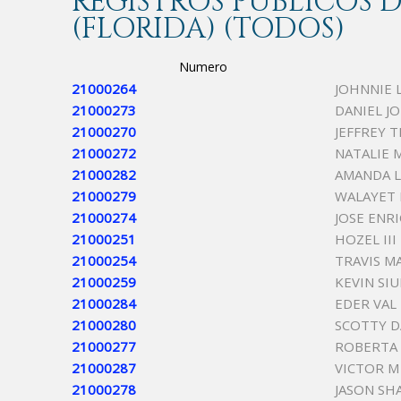
REGISTROS PÚBLICOS
(FLORIDA) (TODOS)
Numero
21000264
JOHNNIE 
21000273
DANIEL J
21000270
JEFFREY 
21000272
NATALIE 
21000282
AMANDA L
21000279
WALAYET
21000274
JOSE ENR
21000251
HOZEL III
21000254
TRAVIS M
21000259
KEVIN SI
21000284
EDER VAL
21000280
SCOTTY D
21000277
ROBERTA 
21000287
VICTOR 
21000278
JASON SHA