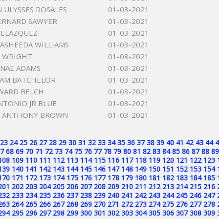
 ULYSSES ROSALES
01-03-2021
ERNARD SAWYER
01-03-2021
VELAZQUEZ
01-03-2021
ASHEEDA WILLIAMS
01-03-2021
V WRIGHT
01-03-2021
ANAE ADAMS
01-03-2021
DAM BATCHELOR
01-03-2021
WARD BELCH
01-03-2021
NTONIO JR BLUE
01-03-2021
 ANTHONY BROWN
01-03-2021
23
24
25
26
27
28
29
30
31
32
33
34
35
36
37
38
39
40
41
42
43
44
4
7
68
69
70
71
72
73
74
75
76
77
78
79
80
81
82
83
84
85
86
87
88
89
108
109
110
111
112
113
114
115
116
117
118
119
120
121
122
123
139
140
141
142
143
144
145
146
147
148
149
150
151
152
153
154
170
171
172
173
174
175
176
177
178
179
180
181
182
183
184
185
201
202
203
204
205
206
207
208
209
210
211
212
213
214
215
216
232
233
234
235
236
237
238
239
240
241
242
243
244
245
246
247
263
264
265
266
267
268
269
270
271
272
273
274
275
276
277
278
294
295
296
297
298
299
300
301
302
303
304
305
306
307
308
309