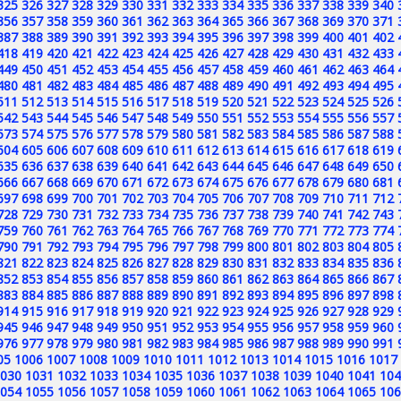
325
326
327
328
329
330
331
332
333
334
335
336
337
338
339
340
356
357
358
359
360
361
362
363
364
365
366
367
368
369
370
371
387
388
389
390
391
392
393
394
395
396
397
398
399
400
401
402
418
419
420
421
422
423
424
425
426
427
428
429
430
431
432
433
449
450
451
452
453
454
455
456
457
458
459
460
461
462
463
464
480
481
482
483
484
485
486
487
488
489
490
491
492
493
494
495
511
512
513
514
515
516
517
518
519
520
521
522
523
524
525
526
542
543
544
545
546
547
548
549
550
551
552
553
554
555
556
557
573
574
575
576
577
578
579
580
581
582
583
584
585
586
587
588
604
605
606
607
608
609
610
611
612
613
614
615
616
617
618
619
635
636
637
638
639
640
641
642
643
644
645
646
647
648
649
650
666
667
668
669
670
671
672
673
674
675
676
677
678
679
680
681
697
698
699
700
701
702
703
704
705
706
707
708
709
710
711
712
728
729
730
731
732
733
734
735
736
737
738
739
740
741
742
743
759
760
761
762
763
764
765
766
767
768
769
770
771
772
773
774
790
791
792
793
794
795
796
797
798
799
800
801
802
803
804
805
821
822
823
824
825
826
827
828
829
830
831
832
833
834
835
836
852
853
854
855
856
857
858
859
860
861
862
863
864
865
866
867
883
884
885
886
887
888
889
890
891
892
893
894
895
896
897
898
914
915
916
917
918
919
920
921
922
923
924
925
926
927
928
929
945
946
947
948
949
950
951
952
953
954
955
956
957
958
959
960
976
977
978
979
980
981
982
983
984
985
986
987
988
989
990
991
05
1006
1007
1008
1009
1010
1011
1012
1013
1014
1015
1016
1017
030
1031
1032
1033
1034
1035
1036
1037
1038
1039
1040
1041
104
054
1055
1056
1057
1058
1059
1060
1061
1062
1063
1064
1065
106