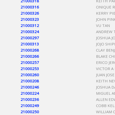
21000318
KEITH PA
21000316
ONIQUE R
21000326
KERRY PI
21000323
JOHN PIN
21000312
VU TAN
21000324
ANDREW 
21000297
JOSHUA J
21000313
JOJO SHIP
21000268
CLAY BEN
21000266
BLAKE CH
21000257
ERICO JE
21000253
VICTOR A
21000260
JUAN JOS
21000208
KEITH NE
21000246
JOSHUA D
21000224
MIGUEL A
21000236
ALLEN ED
21000249
COBB KEL
21000250
WILLIAM 