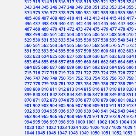
312
313
314
315
316
317
318
319
320
321
322
323
324
343
344
345
346
347
348
349
350
351
352
353
354
355
374
375
376
377
378
379
380
381
382
383
384
385
386
405
406
407
408
409
410
411
412
413
414
415
416
417
436
437
438
439
440
441
442
443
444
445
446
447
448
467
468
469
470
471
472
473
474
475
476
477
478
479
498
499
500
501
502
503
504
505
506
507
508
509
510
529
530
531
532
533
534
535
536
537
538
539
540
541
560
561
562
563
564
565
566
567
568
569
570
571
572
591
592
593
594
595
596
597
598
599
600
601
602
603
622
623
624
625
626
627
628
629
630
631
632
633
634
653
654
655
656
657
658
659
660
661
662
663
664
665
684
685
686
687
688
689
690
691
692
693
694
695
696
715
716
717
718
719
720
721
722
723
724
725
726
727
746
747
748
749
750
751
752
753
754
755
756
757
758
777
778
779
780
781
782
783
784
785
786
787
788
789
808
809
810
811
812
813
814
815
816
817
818
819
820
839
840
841
842
843
844
845
846
847
848
849
850
851
870
871
872
873
874
875
876
877
878
879
880
881
882
901
902
903
904
905
906
907
908
909
910
911
912
913
932
933
934
935
936
937
938
939
940
941
942
943
944
963
964
965
966
967
968
969
970
971
972
973
974
975
994
995
996
997
998
999
1000
1001
1002
1003
1004
10
1020
1021
1022
1023
1024
1025
1026
1027
1028
1029
1
1044
1045
1046
1047
1048
1049
1050
1051
1052
1053
1