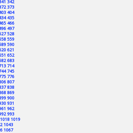
341
342
372
373
403
404
434
435
465
466
496
497
527
528
558
559
589
590
620
621
651
652
682
683
713
714
744
745
775
776
806
807
837
838
868
869
899
900
930
931
961
962
992
993
1018
1019
2
1043
6
1067