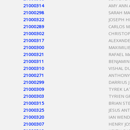
21000314
AMY ANN 
21000298
SARAH MA
21000322
JOSEPH H
21000289
CARLOS M
21000302
CHRISTOP
21000317
ALEXANDE
21000300
MAXIMILI
21000321
RAFAEL M
21000311
BENJAMIN
21000310
VISHAL D
21000271
ANTHONY
21000299
DARRIUS 
21000309
TYREK LA
21000303
TYRIEN GR
21000315
BRIAN STE
21000325
JESUS AN
21000320
IAN WEND
21000307
HENRY JO