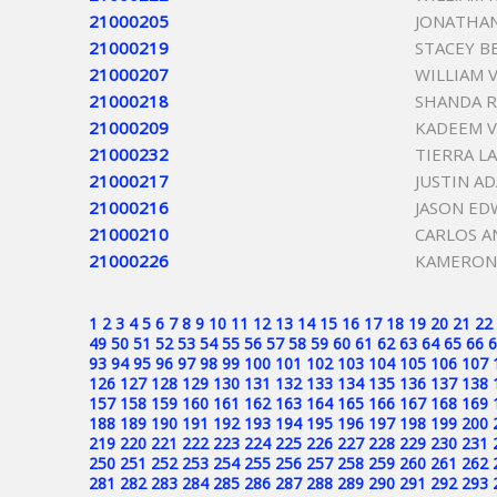
21000205
JONATHAN
21000219
STACEY B
21000207
WILLIAM 
21000218
SHANDA R
21000209
KADEEM 
21000232
TIERRA L
21000217
JUSTIN A
21000216
JASON ED
21000210
CARLOS A
21000226
KAMERON
1
2
3
4
5
6
7
8
9
10
11
12
13
14
15
16
17
18
19
20
21
22
49
50
51
52
53
54
55
56
57
58
59
60
61
62
63
64
65
66
6
93
94
95
96
97
98
99
100
101
102
103
104
105
106
107
126
127
128
129
130
131
132
133
134
135
136
137
138
157
158
159
160
161
162
163
164
165
166
167
168
169
188
189
190
191
192
193
194
195
196
197
198
199
200
219
220
221
222
223
224
225
226
227
228
229
230
231
250
251
252
253
254
255
256
257
258
259
260
261
262
281
282
283
284
285
286
287
288
289
290
291
292
293