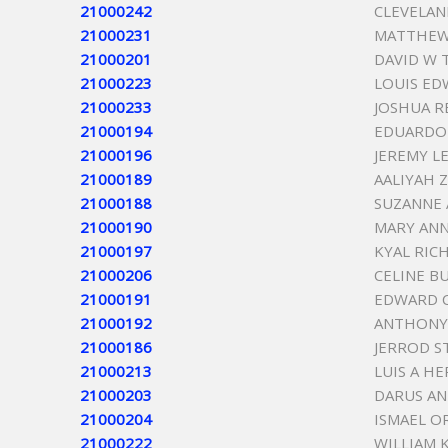
21000242
CLEVELAN
21000231
MATTHEW
21000201
DAVID W 
21000223
LOUIS ED
21000233
JOSHUA R
21000194
EDUARDO 
21000196
JEREMY L
21000189
AALIYAH 
21000188
SUZANNE 
21000190
MARY ANN
21000197
KYAL RIC
21000206
CELINE B
21000191
EDWARD 
21000192
ANTHONY 
21000186
JERROD S
21000213
LUIS A H
21000203
DARUS A
21000204
ISMAEL O
21000222
WILLIAM