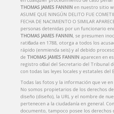
en cualquier procedimiento de caso penal i
THOMAS JAMES FANNIN
en nuestro sitio 
ASUME QUE NINGÚN DELITO FUE COMETID
FECHA DE NACIMIENTO O SIMILAR APARECE A
personas detenidas por un funcionario enc
THOMAS JAMES FANNIN
, se presumen inoc
ratificada en 1788, otorga a todos los acusa
rápido (enmienda seis) y al debido proceso
de
THOMAS JAMES FANNIN
aparecen en es
registro oficial del Secretario del Tribuna
con todas las leyes locales y estatales del 
Todas las fotos y la información que ve en
No somos propietarios de los derechos de 
diseño (diseño), la URL y el nombre de nu
pertenecen a la ciudadanía en general. Co
documento, tampoco posee los derechos d