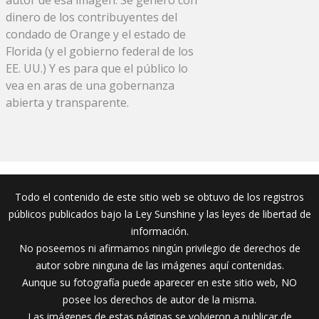
dinero de los contribuyentes del
condado de Orange y el estado de
Florida (y el gobierno federal de los
EE. UU.) Y es para que el público lo
vea en aras de una gobernanza
abierta y transparente.
Todo el contenido de este sitio web se obtuvo de los registros
públicos publicados bajo la Ley Sunshine y las leyes de libertad de
información.
No poseemos ni afirmamos ningún privilegio de derechos de
autor sobre ninguna de las imágenes aquí contenidas.
Aunque su fotografía puede aparecer en este sitio web, NO
posee los derechos de autor de la misma.
Las imágenes de estas páginas se volvieron a publicar de