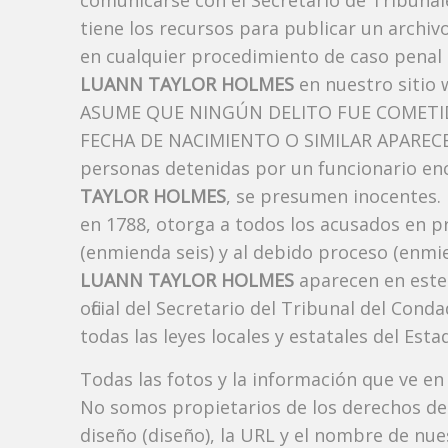
comunicarse con el Secretario de Tribunal
tiene los recursos para publicar un archi
en cualquier procedimiento de caso penal i
LUANN TAYLOR HOLMES
en nuestro sitio 
ASUME QUE NINGÚN DELITO FUE COMETID
FECHA DE NACIMIENTO O SIMILAR APARECE A
personas detenidas por un funcionario enc
TAYLOR HOLMES
, se presumen inocentes. L
en 1788, otorga a todos los acusados ​​en p
(enmienda seis) y al debido proceso (enmie
LUANN TAYLOR HOLMES
aparecen en este
oficial del Secretario del Tribunal del Co
todas las leyes locales y estatales del Estad
Todas las fotos y la información que ve en
No somos propietarios de los derechos de 
diseño (diseño), la URL y el nombre de nu