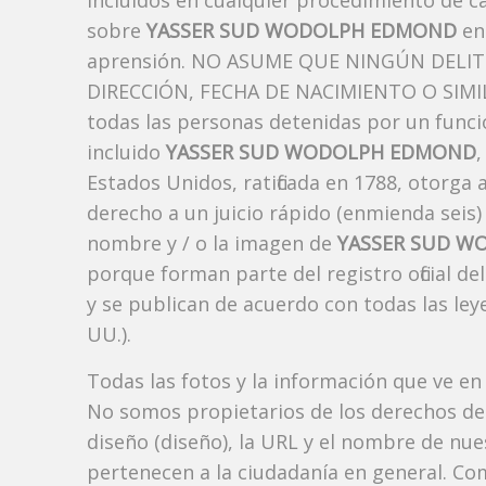
incluidos en cualquier procedimiento de ca
sobre
YASSER SUD WODOLPH EDMOND
en 
aprensión. NO ASUME QUE NINGÚN DELI
DIRECCIÓN, FECHA DE NACIMIENTO O SIMIL
todas las personas detenidas por un funci
incluido
YASSER SUD WODOLPH EDMOND
,
Estados Unidos, ratificada en 1788, otorga 
derecho a un juicio rápido (enmienda seis)
nombre y / o la imagen de
YASSER SUD 
porque forman parte del registro oficial d
y se publican de acuerdo con todas las leye
UU.).
Todas las fotos y la información que ve en
No somos propietarios de los derechos de 
diseño (diseño), la URL y el nombre de nu
pertenecen a la ciudadanía en general. Co