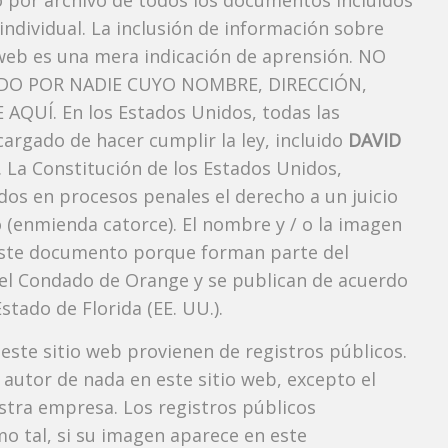
vo por archivo de todos los documentos incluidos
ndividual. La inclusión de información sobre
web es una mera indicación de aprensión. NO
O POR NADIE CUYO NOMBRE, DIRECCIÓN,
QUÍ. En los Estados Unidos, todas las
argado de hacer cumplir la ley, incluido
DAVID
 La Constitución de los Estados Unidos,
dos ​​en procesos penales el derecho a un juicio
 (enmienda catorce). El nombre y / o la imagen
ste documento porque forman parte del
l del Condado de Orange y se publican de acuerdo
Estado de Florida (EE. UU.).
 este sitio web provienen de registros públicos.
autor de nada en este sitio web, excepto el
estra empresa. Los registros públicos
mo tal, si su imagen aparece en este