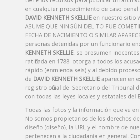
tiene los recursos para publicar un archi
en cualquier procedimiento de caso penal i
DAVID KENNETH SKELLIE
en nuestro sitio 
ASUME QUE NINGÚN DELITO FUE COMETID
FECHA DE NACIMIENTO O SIMILAR APARECE A
personas detenidas por un funcionario enc
KENNETH SKELLIE
, se presumen inocentes.
ratificada en 1788, otorga a todos los acusa
rápido (enmienda seis) y al debido proceso
de
DAVID KENNETH SKELLIE
aparecen en e
registro oficial del Secretario del Tribuna
con todas las leyes locales y estatales del 
Todas las fotos y la información que ve en
No somos propietarios de los derechos de 
diseño (diseño), la URL y el nombre de nu
pertenecen a la ciudadanía en general. Co