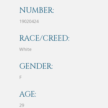
NUMBER:
19020424
RACE/CREED:
White
GENDER:
F
AGE:
29