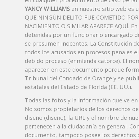
en cualquier procedimiento de caso penal i
YANCY WILLIAMS
en nuestro sitio web es 
QUE NINGÚN DELITO FUE COMETIDO POR 
NACIMIENTO O SIMILAR APARECE AQUÍ. En l
detenidas por un funcionario encargado de
se presumen inocentes. La Constitución de 
todos los acusados ​​en procesos penales el
debido proceso (enmienda catorce). El no
aparecen en este documento porque forman p
Tribunal del Condado de Orange y se publi
estatales del Estado de Florida (EE. UU.).
Todas las fotos y la información que ve en
No somos propietarios de los derechos de 
diseño (diseño), la URL y el nombre de nu
pertenecen a la ciudadanía en general. Co
documento, tampoco posee los derechos d