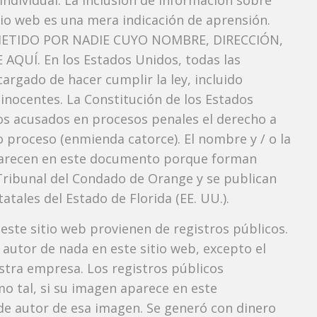
ndividual. La inclusión de información sobre
io web es una mera indicación de aprensión.
ETIDO POR NADIE CUYO NOMBRE, DIRECCIÓN,
QUÍ. En los Estados Unidos, todas las
argado de hacer cumplir la ley, incluido
inocentes. La Constitución de los Estados
los acusados ​​en procesos penales el derecho a
do proceso (enmienda catorce). El nombre y / o la
recen en este documento porque forman
el Tribunal del Condado de Orange y se publican
atales del Estado de Florida (EE. UU.).
 este sitio web provienen de registros públicos.
autor de nada en este sitio web, excepto el
estra empresa. Los registros públicos
mo tal, si su imagen aparece en este
e autor de esa imagen. Se generó con dinero