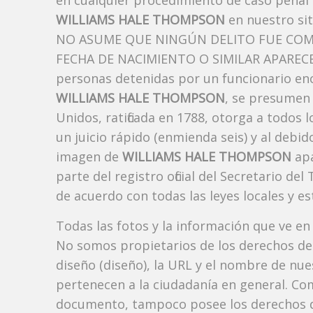
en cualquier procedimiento de caso penal i
WILLIAMS HALE THOMPSON
en nuestro sit
NO ASUME QUE NINGÚN DELITO FUE COM
FECHA DE NACIMIENTO O SIMILAR APARECE A
personas detenidas por un funcionario enc
WILLIAMS HALE THOMPSON
, se presumen 
Unidos, ratificada en 1788, otorga a todos 
un juicio rápido (enmienda seis) y al debi
imagen de
WILLIAMS HALE THOMPSON
apa
parte del registro oficial del Secretario d
de acuerdo con todas las leyes locales y est
Todas las fotos y la información que ve en
No somos propietarios de los derechos de 
diseño (diseño), la URL y el nombre de nu
pertenecen a la ciudadanía en general. Co
documento, tampoco posee los derechos d