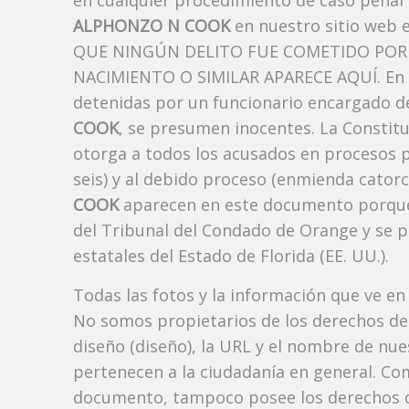
en cualquier procedimiento de caso penal i
ALPHONZO N COOK
en nuestro sitio web 
QUE NINGÚN DELITO FUE COMETIDO POR 
NACIMIENTO O SIMILAR APARECE AQUÍ. En l
detenidas por un funcionario encargado de
COOK
, se presumen inocentes. La Constituc
otorga a todos los acusados ​​en procesos 
seis) y al debido proceso (enmienda catorc
COOK
aparecen en este documento porque fo
del Tribunal del Condado de Orange y se pu
estatales del Estado de Florida (EE. UU.).
Todas las fotos y la información que ve en
No somos propietarios de los derechos de 
diseño (diseño), la URL y el nombre de nu
pertenecen a la ciudadanía en general. Co
documento, tampoco posee los derechos d