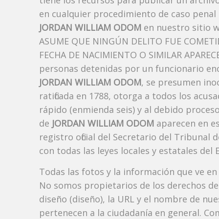
tiene los recursos para publicar un archi
en cualquier procedimiento de caso penal i
JORDAN WILLIAM ODOM
en nuestro sitio 
ASUME QUE NINGÚN DELITO FUE COMETID
FECHA DE NACIMIENTO O SIMILAR APARECE A
personas detenidas por un funcionario enc
JORDAN WILLIAM ODOM
, se presumen inoc
ratificada en 1788, otorga a todos los acusa
rápido (enmienda seis) y al debido proceso
de
JORDAN WILLIAM ODOM
aparecen en e
registro oficial del Secretario del Tribuna
con todas las leyes locales y estatales del 
Todas las fotos y la información que ve en
No somos propietarios de los derechos de 
diseño (diseño), la URL y el nombre de nu
pertenecen a la ciudadanía en general. Co