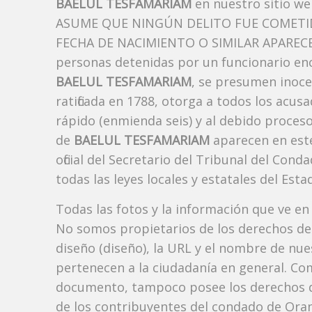
BAELUL TESFAMARIAM
en nuestro sitio we
ASUME QUE NINGÚN DELITO FUE COMETID
FECHA DE NACIMIENTO O SIMILAR APARECE A
personas detenidas por un funcionario enc
BAELUL TESFAMARIAM
, se presumen inoce
ratificada en 1788, otorga a todos los acusa
rápido (enmienda seis) y al debido proceso
de
BAELUL TESFAMARIAM
aparecen en est
oficial del Secretario del Tribunal del Co
todas las leyes locales y estatales del Estad
Todas las fotos y la información que ve en
No somos propietarios de los derechos de 
diseño (diseño), la URL y el nombre de nu
pertenecen a la ciudadanía en general. Co
documento, tampoco posee los derechos d
de los contribuyentes del condado de Orang