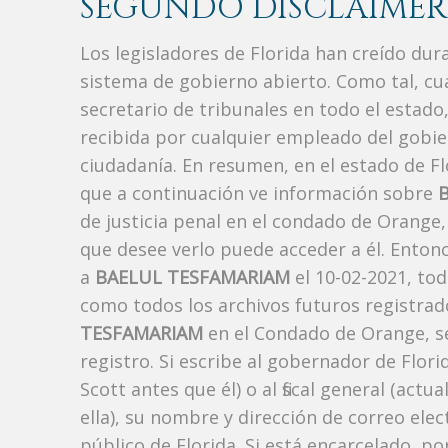
SEGUNDO DISCLAIMER
Los legisladores de Florida han creído du
sistema de gobierno abierto. Como tal, c
secretario de tribunales en todo el estad
recibida por cualquier empleado del gobie
ciudadanía. En resumen, en el estado de Fl
que a continuación ve información sobre
de justicia penal en el condado de Orange
que desee verlo puede acceder a él. Enton
a
BAELUL TESFAMARIAM
el 10-02-2021, tod
como todos los archivos futuros registrad
TESFAMARIAM
en el Condado de Orange, se
registro. Si escribe al gobernador de Flor
Scott antes que él) o al fiscal general (a
ella), su nombre y dirección de correo ele
público de Florida. Si está encarcelado, p