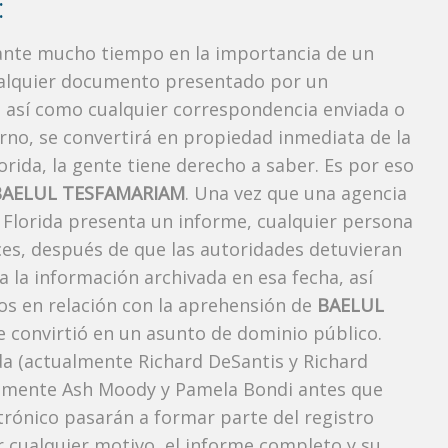
:
rante mucho tiempo en la importancia de un
ualquier documento presentado por un
o, así como cualquier correspondencia enviada o
rno, se convertirá en propiedad inmediata de la
orida, la gente tiene derecho a saber. Es por eso
BAELUL TESFAMARIAM
. Una vez que una agencia
, Florida presenta un informe, cualquier persona
ces, después de que las autoridades detuvieran
a la información archivada en esa fecha, así
os en relación con la aprehensión de
BAELUL
 convirtió en un asunto de dominio público.
ida (actualmente Richard DeSantis y Richard
ctualmente Ash Moody y Pamela Bondi antes que
ctrónico pasarán a formar parte del registro
or cualquier motivo, el informe completo y su