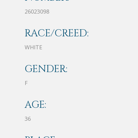
26023098
RACE/CREED:
WHITE
GENDER:
F
AGE:
36