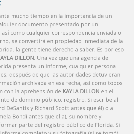
:
rante mucho tiempo en la importancia de un
ualquier documento presentado por un
o, así como cualquier correspondencia enviada o
rno, se convertirá en propiedad inmediata de la
orida, la gente tiene derecho a saber. Es por eso
KAYLA DILLON
. Una vez que una agencia de
lorida presenta un informe, cualquier persona
ces, después de que las autoridades detuvieran
ormación archivada en esa fecha, así como todos
ón con la aprehensión de
KAYLA DILLON
en el
to de dominio público. registro. Si escribe al
 DeSantis y Richard Scott antes que él) o al
mela Bondi antes que ella), su nombre y
ormar parte del registro público de Florida. Si
 informe completo y su fotografía (si se tomó)