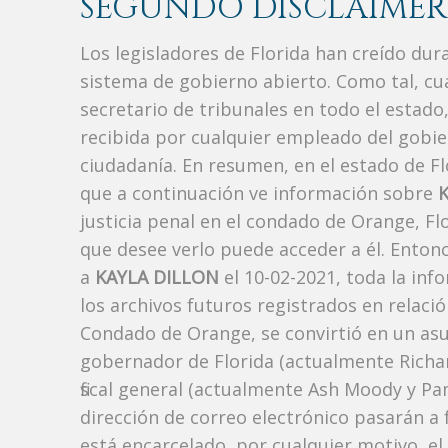
SEGUNDO DISCLAIMER
Los legisladores de Florida han creído du
sistema de gobierno abierto. Como tal, c
secretario de tribunales en todo el estad
recibida por cualquier empleado del gobie
ciudadanía. En resumen, en el estado de Fl
que a continuación ve información sobre
justicia penal en el condado de Orange, F
que desee verlo puede acceder a él. Enton
a
KAYLA DILLON
el 10-02-2021, toda la inf
los archivos futuros registrados en relaci
Condado de Orange, se convirtió en un asun
gobernador de Florida (actualmente Richard
fiscal general (actualmente Ash Moody y Pa
dirección de correo electrónico pasarán a f
está encarcelado, por cualquier motivo, el