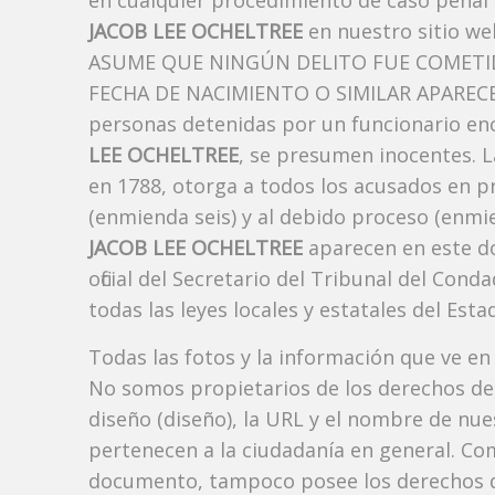
en cualquier procedimiento de caso penal i
JACOB LEE OCHELTREE
en nuestro sitio we
ASUME QUE NINGÚN DELITO FUE COMETID
FECHA DE NACIMIENTO O SIMILAR APARECE A
personas detenidas por un funcionario enc
LEE OCHELTREE
, se presumen inocentes. La
en 1788, otorga a todos los acusados ​​en p
(enmienda seis) y al debido proceso (enmie
JACOB LEE OCHELTREE
aparecen en este d
oficial del Secretario del Tribunal del Co
todas las leyes locales y estatales del Estad
Todas las fotos y la información que ve en
No somos propietarios de los derechos de 
diseño (diseño), la URL y el nombre de nu
pertenecen a la ciudadanía en general. Co
documento, tampoco posee los derechos d