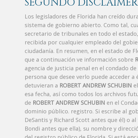
SEGUNDO DISCLAIMER
Los legisladores de Florida han creído du
sistema de gobierno abierto. Como tal, c
secretario de tribunales en todo el estad
recibida por cualquier empleado del gobie
ciudadanía. En resumen, en el estado de Fl
que a continuación ve información sobre
agencia de justicia penal en el condado de
persona que desee verlo puede acceder a é
detuvieran a
ROBERT ANDREW SCHUBIN
el
esa fecha, así como todos los archivos fut
de
ROBERT ANDREW SCHUBIN
en el Conda
dominio público. registro. Si escribe al g
DeSantis y Richard Scott antes que él) o a
Bondi antes que ella), su nombre y direcc
del registro público de Florida. Si está en