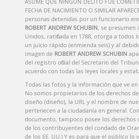
ASUME QUE NINGÚN DELITO FUE COMETID
FECHA DE NACIMIENTO O SIMILAR APARECE A
personas detenidas por un funcionario enc
ROBERT ANDREW SCHUBIN
, se presumen i
Unidos, ratificada en 1788, otorga a todos 
un juicio rápido (enmienda seis) y al debi
imagen de
ROBERT ANDREW SCHUBIN
apa
del registro oficial del Secretario del Tri
acuerdo con todas las leyes locales y estata
Todas las fotos y la información que ve en
No somos propietarios de los derechos de 
diseño (diseño), la URL y el nombre de nu
pertenecen a la ciudadanía en general. Co
documento, tampoco posee los derechos d
de los contribuyentes del condado de Orang
de los EE. UU.) Y es para que el público lo