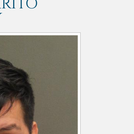
ARITO
Y