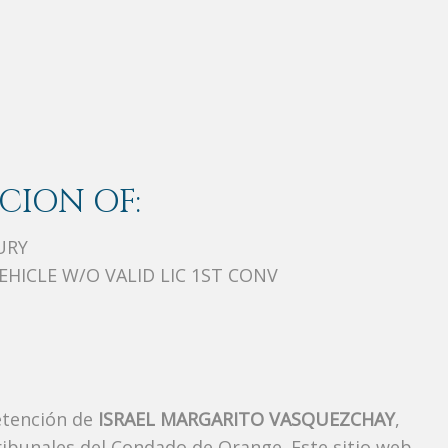
CION OF:
URY
HICLE W/O VALID LIC 1ST CONV
etención de
ISRAEL MARGARITO VASQUEZCHAY
,
ibunales del Condado de Orange. Este sitio web