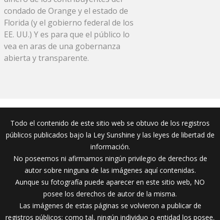
condado de Orange y el estado de
Florida (y el gobierno federal de los
EE. UU.) Y es para que el público lo
vea en aras de una gobernanza
abierta y transparente.
Todo el contenido de este sitio web se obtuvo de los registros
públicos publicados bajo la Ley Sunshine y las leyes de libertad de
información.
No poseemos ni afirmamos ningún privilegio de derechos de
autor sobre ninguna de las imágenes aquí contenidas.
Aunque su fotografía puede aparecer en este sitio web, NO
posee los derechos de autor de la misma.
Las imágenes de estas páginas se volvieron a publicar de
registros públicos; como tal, ningún individuo o entidad los posee.