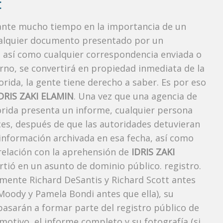
:
rante mucho tiempo en la importancia de un
ualquier documento presentado por un
o, así como cualquier correspondencia enviada o
rno, se convertirá en propiedad inmediata de la
orida, la gente tiene derecho a saber. Es por eso
DRIS ZAKI ELAMIN
. Una vez que una agencia de
lorida presenta un informe, cualquier persona
ces, después de que las autoridades detuvieran
 información archivada en esa fecha, así como
 relación con la aprehensión de
IDRIS ZAKI
tió en un asunto de dominio público. registro.
lmente Richard DeSantis y Richard Scott antes
h Moody y Pamela Bondi antes que ella), su
pasarán a formar parte del registro público de
 motivo, el informe completo y su fotografía (si