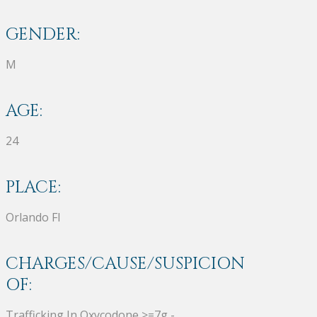
GENDER:
M
AGE:
24
PLACE:
Orlando Fl
CHARGES/CAUSE/SUSPICION
OF:
Trafficking In Oxycodone >=7g -