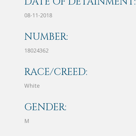
DATE OF DETAINMENT:
08-11-2018
NUMBER:
18024362
RACE/CREED:
White
GENDER:
M