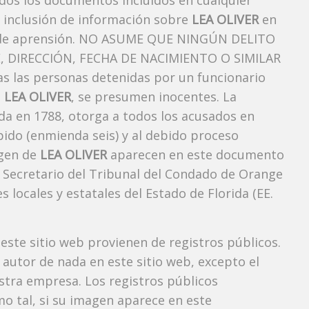
odos los documentos incluidos en cualquier
a inclusión de información sobre
LEA OLIVER
en
ón de aprensión. NO ASUME QUE NINGÚN DELITO
DIRECCIÓN, FECHA DE NACIMIENTO O SIMILAR
s las personas detenidas por un funcionario
o
LEA OLIVER
, se presumen inocentes. La
ada en 1788, otorga a todos los acusados ​​en
pido (enmienda seis) y al debido proceso
agen de
LEA OLIVER
aparecen en este documento
el Secretario del Tribunal del Condado de Orange
s locales y estatales del Estado de Florida (EE.
 este sitio web provienen de registros públicos.
autor de nada en este sitio web, excepto el
estra empresa. Los registros públicos
mo tal, si su imagen aparece en este