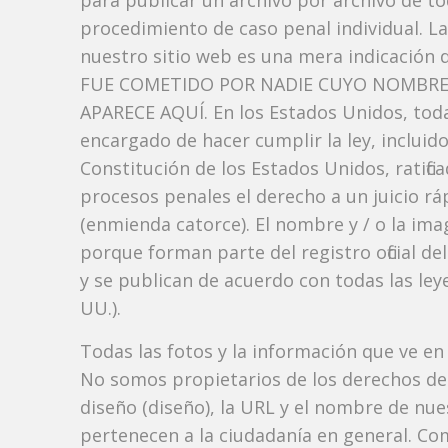
para publicar un archivo por archivo de t
procedimiento de caso penal individual. L
nuestro sitio web es una mera indicaci
FUE COMETIDO POR NADIE CUYO NOMBRE, 
APARECE AQUÍ. En los Estados Unidos, toda
encargado de hacer cumplir la ley, incluid
Constitución de los Estados Unidos, ratific
procesos penales el derecho a un juicio rá
(enmienda catorce). El nombre y / o la im
porque forman parte del registro oficial d
y se publican de acuerdo con todas las leye
UU.).
Todas las fotos y la información que ve en
No somos propietarios de los derechos de 
diseño (diseño), la URL y el nombre de nu
pertenecen a la ciudadanía en general. Co