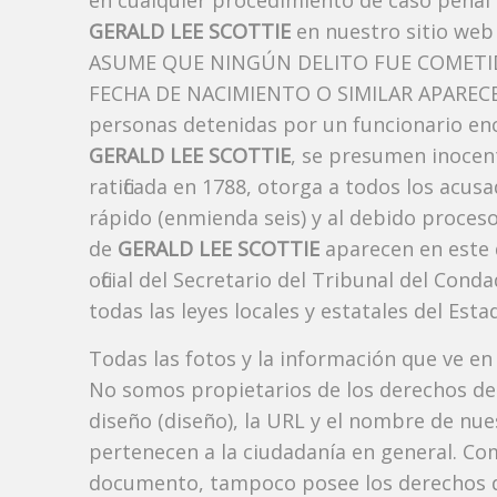
en cualquier procedimiento de caso penal i
GERALD LEE SCOTTIE
en nuestro sitio web
ASUME QUE NINGÚN DELITO FUE COMETID
FECHA DE NACIMIENTO O SIMILAR APARECE A
personas detenidas por un funcionario enc
GERALD LEE SCOTTIE
, se presumen inocent
ratificada en 1788, otorga a todos los acusa
rápido (enmienda seis) y al debido proceso
de
GERALD LEE SCOTTIE
aparecen en este 
oficial del Secretario del Tribunal del Co
todas las leyes locales y estatales del Estad
Todas las fotos y la información que ve en
No somos propietarios de los derechos de 
diseño (diseño), la URL y el nombre de nu
pertenecen a la ciudadanía en general. Co
documento, tampoco posee los derechos d