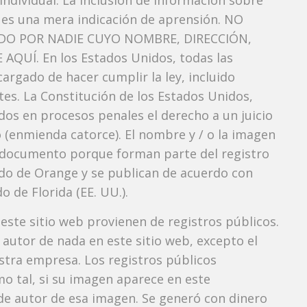
ndividual. La inclusión de información sobre
 es una mera indicación de aprensión. NO
O POR NADIE CUYO NOMBRE, DIRECCIÓN,
QUÍ. En los Estados Unidos, todas las
argado de hacer cumplir la ley, incluido
es. La Constitución de los Estados Unidos,
dos ​​en procesos penales el derecho a un juicio
 (enmienda catorce). El nombre y / o la imagen
documento porque forman parte del registro
ndado de Orange y se publican de acuerdo con
o de Florida (EE. UU.).
 este sitio web provienen de registros públicos.
autor de nada en este sitio web, excepto el
estra empresa. Los registros públicos
mo tal, si su imagen aparece en este
e autor de esa imagen. Se generó con dinero