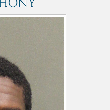
THONY