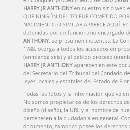
en cualquier procedimiento de caso penal i
HARRY JR ANTHONY
en nuestro sitio web 
QUE NINGÚN DELITO FUE COMETIDO POR 
NACIMIENTO O SIMILAR APARECE AQUÍ. En l
detenidas por un funcionario encargado de
ANTHONY
, se presumen inocentes. La Cons
1788, otorga a todos los acusados ​​en proc
(enmienda seis) y al debido proceso (enmie
HARRY JR ANTHONY
aparecen en este docum
del Secretario del Tribunal del Condado d
leyes locales y estatales del Estado de Flori
Todas las fotos y la información que ve en
No somos propietarios de los derechos de 
diseño (diseño), la URL y el nombre de nu
pertenecen a la ciudadanía en general. Co
documento, tampoco posee los derechos d