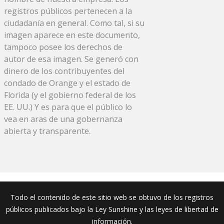
registros públicos pertenecen a la
ciudadanía en general. Como tal, si su
imagen aparece en este documento,
tampoco posee los derechos de
autor de esa imagen. Se generó con
dinero de los contribuyentes del
condado de Orange y el estado de
Florida (y el gobierno federal de los
EE. UU.) Y es para que el público lo
vea en aras de una gobernanza
abierta y transparente.
Todo el contenido de este sitio web se obtuvo de los registros
públicos publicados bajo la Ley Sunshine y las leyes de libertad de
información.